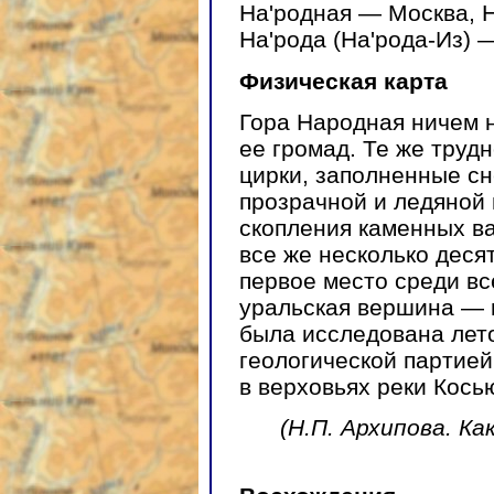
На'родная — Москва, Н
На'рода (На'рода-Из) 
Физическая карта
Гора Народная ничем 
ее громад. Те же труд
цирки, заполненные сн
прозрачной и ледяной
скопления каменных ва
все же несколько деся
первое место среди вс
уральская вершина — 
была исследована лето
геологической партией
в верховьях реки Кось
(Н.П. Архипова. К