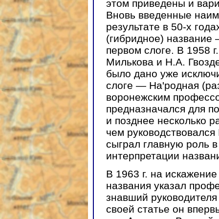
этом приведены и вари
Вновь введенные наим
результате в 50-х год
(гибридное) название 
первом слоге. В 1958 
Милькова и Н.А. Гвозд
было дано уже исключ
слоге — На'родная (ра
воронежским профессо
предназначался для по
и позднее несколько р
чем руководствовался 
сыграл главную роль 
интерпретации назван
В 1963 г. на искажени
названия указал профе
знавший руководителя 
своей статье он впервы