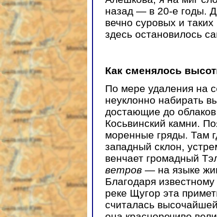
назад — в 20-е годы. Д
вечно суровых и таких
здесь остановилось са
Как сменялось высот
По мере удаления на c
неуклонно набирать вы
достающие до облаков
Косьвинский камни. По
моренные гряды. Там г
западный склон, устре
венчает громадный Тэл
ветров
— на языке жи
Благодаря известному 
реке Щугор эта примет
считалась высочайшей 
она красноречиво вел