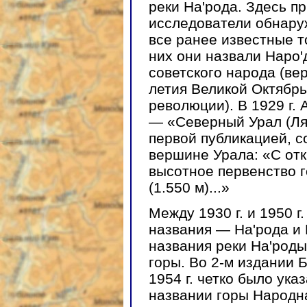
реки На'рода. Здесь п
исследователи обнару
все ранее известные т
них они назвали Наро'
советского народа (ве
летия Великой Октябр
революции). В 1929 г.
— «Северный Урал (Ляп
первой публикацией, 
вершине Урала: «С отк
высотное первенство г
(1.550 м)...»
Между 1930 г. и 1950 
названия — На'рода и 
названия реки На'роды
горы. Во 2-м издании 
1954 г. четко было ук
названии горы Народна