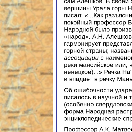
сам Алешков. В своей
вершины Урала горы Н
писал: «...Как разъясн
покойный профессор Б.
Народной было произв
«народ». А.Н. Алешков
гармонирует представ
горной страны; назван
ассоциации
с наименов
реки мансийское или, 
ненецкое)...» Речка На
и впадает в речку Мань
Об ошибочности ударе
писалось в научной и 
(особенно свердловски
форма Народная распр
энциклопедические сп
Професcор А.К. Матве