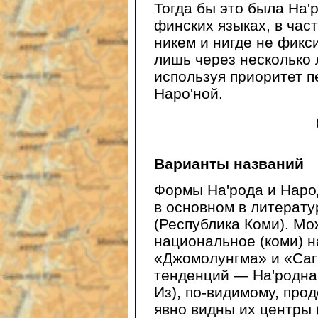
Тогда бы это была На'р
финских языках, в част
никем и нигде не фикс
лишь через несколько л
используя приоритет п
Наро'ной.
Варианты названий
Формы На'рода и Наро
в основном в литерат
(Республика Коми). Мо
национальное (коми) на
«Джомолунгма» и «Саг
тенденций — На'родная
Из), по-видимому, про
явно видны их центры 