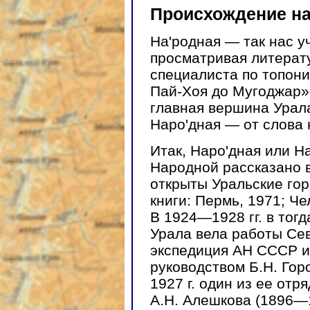
Происхождение н
На'родная — так нас уч
просматривая литерату
специалиста по топони
Пай-Хоя до Мугоджар»
главная вершина Урала
Наро'дная — от слова 
Итак, Наро'дная или Н
Народной рассказано в
открыты Уральские гор
книги: Пермь, 1971; Че
В 1924—1928 гг. в тог
Урала вела работы Се
экспедиция АН СССР и
руководством Б.Н. Гор
1927 г. один из ее отр
А.Н. Алешкова (1896—1