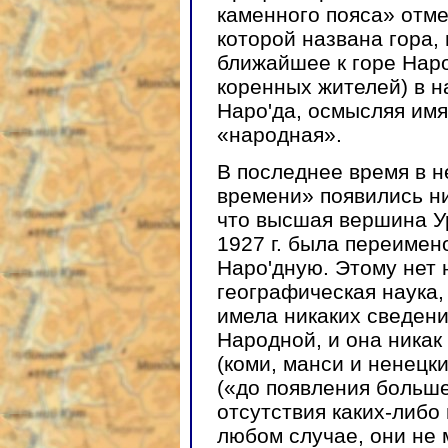
каменного пояса» отмет
которой названа гора,
ближайшее к горе Нар
коренных жителей) в 
Наро'да, осмысляя имя
«народная».
В последнее время в н
времени» появились ни
что высшая вершина Ур
1927 г. была переиме
Наро'дную. Этому нет 
географическая наука,
имела никаких сведен
Народной, и она ника
(коми, манси и ненецки
(«до появления больше
отсутствия каких-либо
любом случае, они не 