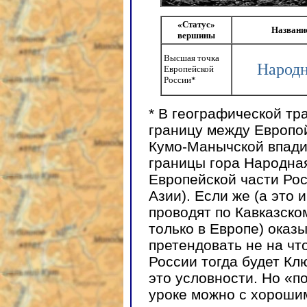
«Статус»
Названи
вершины
Высшая точка
Народ
Европейской
России*
* В географической тр
границу между Европой
Кумо-Манычской впади
границы гора Народна
Европейской части Рос
Азии). Если же (а это 
проводят по Кавказском
только в Европе) оказ
претендовать не на чт
России тогда будет Кл
это условности. Но «п
уроке можно с хороши