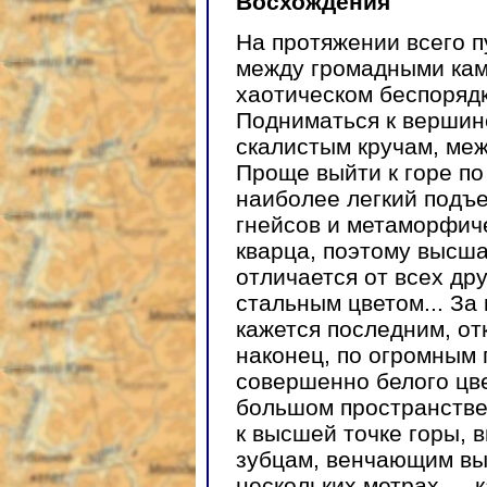
Восхождения
На протяжении всего п
между громадными кам
хаотическом беспорядк
Подниматься к вершине
скалистым кручам, меж
Проще выйти к горе по
наиболее легкий подъ
гнейсов и метаморфиче
кварца, поэтому высш
отличается от всех др
стальным цветом... За
кажется последним, от
наконец, по огромным
совершенно белого цв
большом пространстве
к высшей точке горы, 
зубцам, венчающим вы
нескольких метрах — 