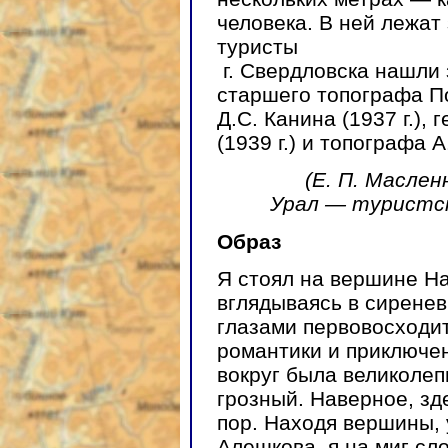
человека. В ней лежат 
туристы
г. Свердловска нашли 
старшего топографа П
Д.С. Канина (1937 г.),
(1939 г.) и топографа А
(Е. П. Маслен
Урал — туристск
Образ
Я стоял на вершине Н
вглядываясь в сиренев
глазами первовосходи
романтики и приключе
вокруг была великолеп
грозный. Наверное, зд
пор. Находя вершины,
Алешкова, я на миг сл