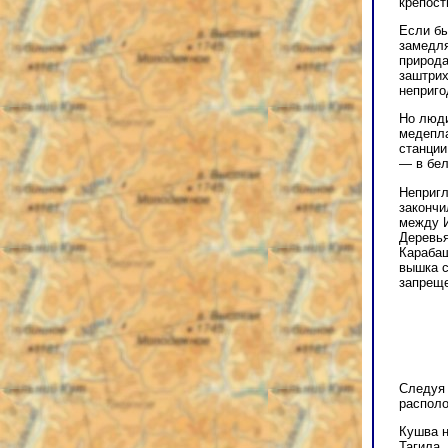
крепост
Если бы
замедля
природа
заштрих
неприго
Но люди
медепла
станции
— в бел
Непригл
закончи
между И
Деревья
Карабаш
вышка с
запреще
Следуя 
располо
Кушва н
Тагила.