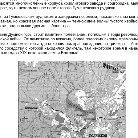
высятся многочисленные корпуса криолитового завода и соцгородка, бы
рое, чуть всхолмленное поле старого Гумешевского рудника...
м, за Гумешевским рудником и заводским поселком, насколько глаз мог 
азная, но красивая лесная картина — темно-синие волны густого хвойно
тая волна выше других — Азов-гора.
ине Думной горы стоит памятник полевчанам, погибшим в годы революц
ской войны. От памятника по южному, более пологому склону мраморны
низ к подножию горы, где сохранилось красное здание на три окна — бы
по соседству с которой находился флигель, там некоторое время в нача
тых годов XIX века жила семья Бажовых...