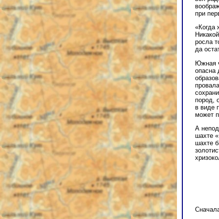
воображ
при пер
«Когда 
Никакой
росла т
да оста
Южная ч
опасна 
образов
провала
сохрани
пород, 
в виде 
может п
А непод
шахте «
шахте б
золотис
хризоко
Сначала