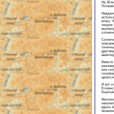
На 30-м
Потанин
Невдале
использ
влагу. 
чешуек 
высматр
солнечн
Солнечн
описани
точечны
другому
авантюр
Вместе 
разнови
или гол
голубов
ценится
И вот с
Егозинс
Кыштым
Миллион
накопил
вдоль б
безжизн