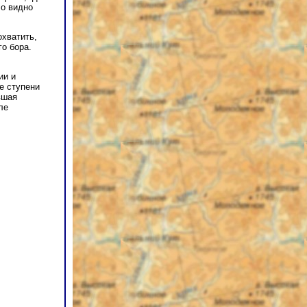
ло видно
охватить,
го бора.
ии и
е ступени
вшая
ле