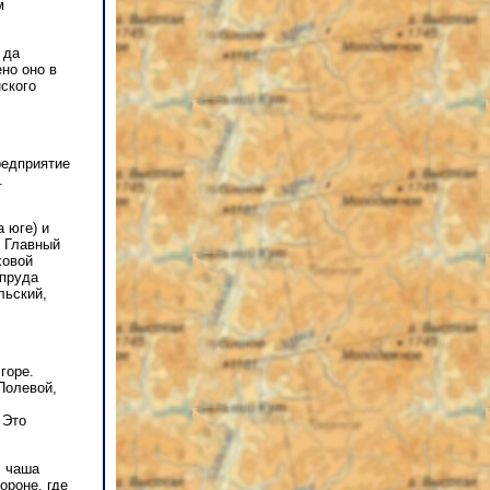
м
 да
но оно в
ского
редприятие
.
 юге) и
. Главный
ховой
 пруда
льский,
горе.
Полевой,
 Это
, чаша
ороне, где