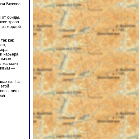
шая Бажова
 от обиды.
даже трава
и из жердей
так как
вал,
ьера-
ти карьера
альных
ь малахит
чливым —
 шахты. На
 этой
ресны лишь
бая