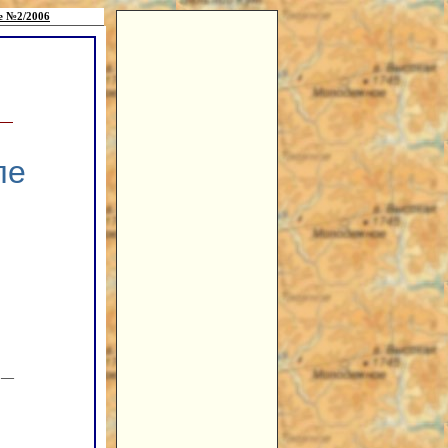
е №2/2006
ле
. —