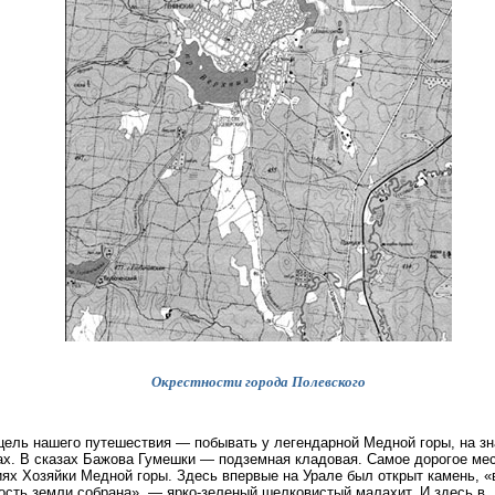
Окрестности города Полевского
цель нашего путешествия — побывать у легендарной Медной горы, на з
х. В сказах Бажова Гумешки — подземная кладовая. Самое дорогое мес
ях Хозяйки Медной горы. Здесь впервые на Урале был открыт камень, «
ость земли собрана», — ярко-зеленый шелковистый малахит. И здесь в