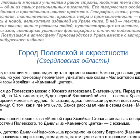
 любимый многими учителями район страны, любимая тема пр
— один из самых региональных писателей. Его творчество особ
бовано в преподавании нашего предмета. География, сказы, реги
ствия, таинственность, красота, недра и промышленность — 
сь в новой, великолепно изданной на Урале книге. В ней — текст
ких сказов, живые рассказы людей, путешествующих по местам
 сказов, зрелищные уральские фотографии и отлично подготов
 Погрузимся в атмосферу Горнозаводского Урала вместе с авто
инбургского издания.
Город Полевской и окрестности
(Свердловская область)
путешествии мы проследим путь от времени сказов Бажова до наших дн
ово, но уже по-новому перечитаем удивительные сказы «Малахитовой ш
 горы Хозяйка» и «Каменный цветок».
ся до Полевского можно с Южного автовокзала Екатеринбурга. Перед в
ой, на 14-м километре, будет первый бажовский объект — поселок Красн
орский железный рудник. По сказам, здесь полевской рудокоп повстреч
ницу. О том, как и где это было, Бажов рассказал нам в своем сказе «
».
иключения героя сказа «Медной горы Хозяйка» Степана связаны с севе
остями Полевского, то Данилы из «Каменного цветка» — с южными.
у, детство Данилки-Недокормыша проходило на берегу Верхнего (Казенно
 в казачках «при господском доме», затем целое лето с коровьим стадо