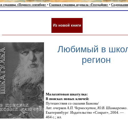
я страница «Первого сентября»
•
Главная страница журнала «География»
•
Содержани
Из новой книги
Любимый в шко
регион
Малахитовая шкатулка:
В поисках новых ключей:
Путешествия со сказами Бажова/
Авт. очерков
А.П. Черноскутов
,
Ю.В. Шинкаренко
Екатеринбург: Издательство «Сократ», 2004. —
464 с.; ил.