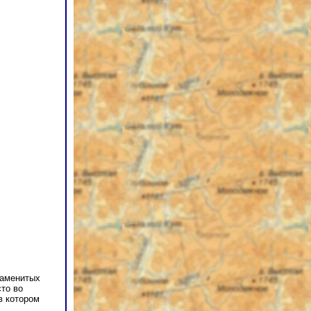
наменитых
то во
в котором