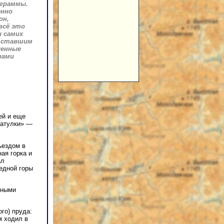
ограммы.
енно
он,
всё это
ы самих
, ставшим
ленные
рами
ей и еще
катулки» —
ъездом в
ая горка и
ал
Медной горы
рными
го) пруда:
м ходил в