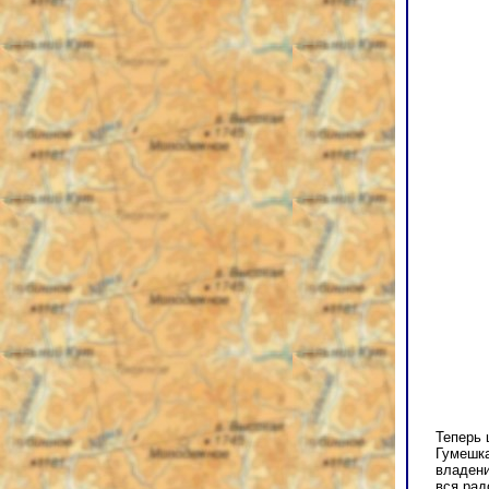
Теперь 
Гумешка
владени
вся рад