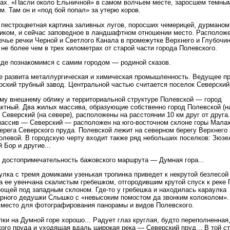
ах. «Пасли около Ельничной» в самом волчьем месте, заросшем темны
м. Там он и «под бой попал» за утерю коров.
 пестроцветная картина заливных лугов, поросших чемерицей, дурманом
иком, и сейчас заповедное в ландшафтном отношении место. Расположе
чье речки Черной и Светлого Канала в промежутке Верхнего и Глубочин
 не более чем в трех километрах от старой части города Полевского.
де познакомимся с самим городом — родиной сказов.
е развита металлургическая и химическая промышленность. Ведущее п
ский трубный завод. Центральной частью считается поселок Северский
му внешнему облику и территориальной структуре Полевской — город
ктный. Два жилых массива, образующие собственно город Полевской (на
 Северский (на севере), расположены на расстоянии 10 км друг от друга
ассив — Северский — расположен на юго-восточном склоне горы Мала
ерега Северского пруда. Полевской лежит на северном берегу Верхнего
олевой. В городскую черту входит также ряд небольших поселков: Зюзе
 Бор и другие...
 достопримечательность бажовского маршрута — Думная гора...
улка с тремя домиками узенькая тропинка приведет к некрутой безлесой 
 ее увенчана скалистым гребешком, отгородившим крутой спуск к реке 
ющей под западным склоном. Где-то у гребешка и находилась караулка
рного дедушки Слышко с «невысоким помостом да звонким колоколом».
место для фотографирования панорамы и видов Полевского.
лки на Думной горе хорошо... Радует глаз круглая, будто переполненная
ого пруда и уходящая вдаль широкая река — Северский пруд... В той ст