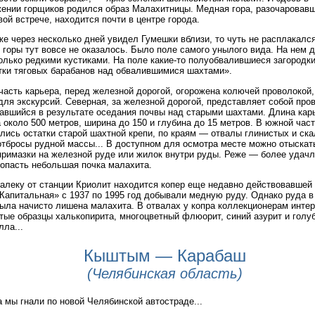
ении горщиков родился образ Малахитницы. Медная гора, разочаровав
вой встрече, находится почти в центре города.
же через несколько дней увидел Гумешки вблизи, то чуть не расплакался
 горы тут вовсе не оказалось. Было поле самого унылого вида. На нем 
олько редкими кустиками. На поле какие-то полуобвалившиеся загородк
тки тяговых барабанов над обвалившимися шахтами».
асть карьера, перед железной дорогой, огорожена колючей проволокой, 
для экскурсий. Северная, за железной дорогой, представляет собой про
авшийся в результате оседания почвы над старыми шахтами. Длина кар
 около 500 метров, ширина до 150 и глубина до 15 метров. В южной час
лись остатки старой шахтной крепи, по краям — отвалы глинистых и ск
отбросы рудной массы... В доступном для осмотра месте можно отыскат
примазки на железной руде или жилок внутри руды. Реже — более уда
опасть небольшая почка малахита.
алеку от станции Криолит находится копер еще недавно действовавшей
Капитальная» с 1937 по 1995 год добывали медную руду. Однако руда в
ыла начисто лишена малахита. В отвалах у копра коллекционерам инте
тые образцы халькопирита, многоцветный флюорит, синий азурит и голу
лла...
Кыштым — Карабаш
(Челябинская область)
 мы гнали по новой Челябинской автостраде...