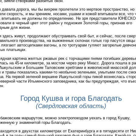
и, зияли створками разбитых окон.
 давала дорога, мы бы вихрем пролетели это мертвое пространство, но
ли скорость, и мы зрением, носами, ушами и кожей впитывали все, что 
 впитывать не должны по определению. Не зря представители ЮНЕСКО
овали в черный цвет этот район у подножия Золотой горы, признав его
дным для жизни.
 здесь живут, продолжают обустраивать свой быт, и сейчас, после све
вильного производства, на выжженных склонах голых гор пасутся овцы 
 лязгают автосцепками вагоны, а по тротуарам гуляют загорелые девчон
ых платьицах.
ядная картина желтых ржавых рек с торчащими пнями погибших деревь
лась на 45-м километре, за мостом через реку Миасс. Дорога пошла в р
шкульским и Большим Таловским хребтами в живописной миасской дол
 и травы показались какими-то необычно зелеными, умытыми после смо
а. На первой зеленой вершине Ишкульской горы пикой вознеслась стор
еверной части Ильменского заповедника, как бы предупреждая, что въе
н.
Город Кушва и гора Благодать
(Свердловская область)
бажовским маршрутом, можно электропоездом уехать в город Кушву,
женную у знаменитой горы Благодать.
аходится в двухстах километрах от Екатеринбурга и в пятидесяти от Ни
 «А в те годы самый большой разговор был о горе Благодати. Какой-то, 