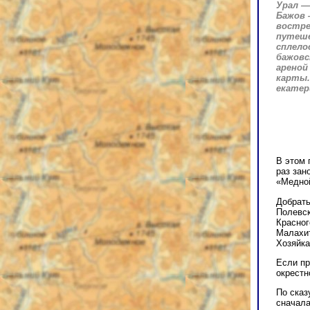
Урал —
Бажов 
востре
путеше
сплело
бажовс
ареной
карты.
екатер
В этом 
раз зан
«Медной
Добрать
Полевск
Красног
Малахит
Хозяйка
Если пр
окрестн
По сказ
сначала