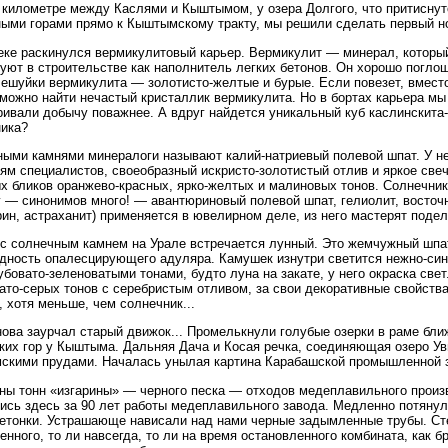
 километре между Каслями и Кыштымом, у озера Долгого, что притиснут
ыми горами прямо к Кыштымскому тракту, мы решили сделать первый но
ке раскинулся вермикулитовый карьер. Вермикулит — минерал, которы
уют в строительстве как наполнитель легких бетонов. Он хорошо поглощ
Чешуйки вермикулита — золотисто-желтые и бурые. Если повезет, вмест
можно найти нечастый кристаллик вермикулита. Но в бортах карьера мы
ивали добычу поважнее. А вдруг найдется уникальный куб каслинскита-
ика?
ыми камнями минералоги называют калий-натриевый полевой шпат. У не
ям специалистов, своеобразный искристо-золотистый отлив и яркое све
х бликов оранжево-красных, ярко-желтых и малиновых тонов. Солнечник 
 — синонимов много! — авантюриновый полевой шпат, гелиолит, восточ
ин, астраханит) применяется в ювелирном деле, из него мастерят подел
с солнечным камнем на Урале встречается лунный. Это жемчужный шпат
дность опалесцирующего адуляра. Камушек изнутри светится нежно-си
убовато-зеленоватыми тонами, будто луна на закате, у него окраска све
ато-серых тонов с серебристым отливом, за свои декоративные свойства
, хотя меньше, чем солнечник...
нова заурчал старый движок... Промелькнули голубые озерки в раме бли
ких гор у Кыштыма. Дальняя Дача и Косая речка, соединяющая озеро У
скими прудами. Началась унылая картина Карабашской промышленной 
ы тонн «изгарины» — черного песка — отходов медеплавильного произ
ись здесь за 90 лет работы медеплавильного завода. Медленно потянул
етонки. Устрашающе нависали над нами черные задымленные трубы. С
енного, то ли навсегда, то ли на время остановленного комбината, как 