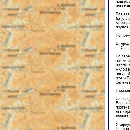
подпаск
ельнико
Вся эта
багульн
междуре
прудов,
Но преж
В город
— Север
По свое
некомпа
поселок
жилой м
вдоль б
речки П
Зеленый
Главная
Из пере
Вершина
протека
легенда
лучшее 
У карау
Полевск