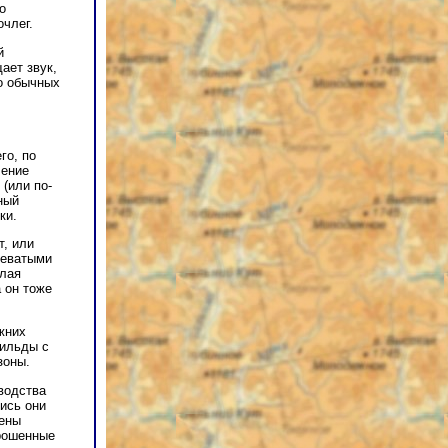
о
члег.
й
ает звук,
о обычных
го, по
чение
(или по-
ный
ки.
, или
неватыми
тлая
 он тоже
жних
вильды с
зоны.
водства
ись они
тены
брошенные