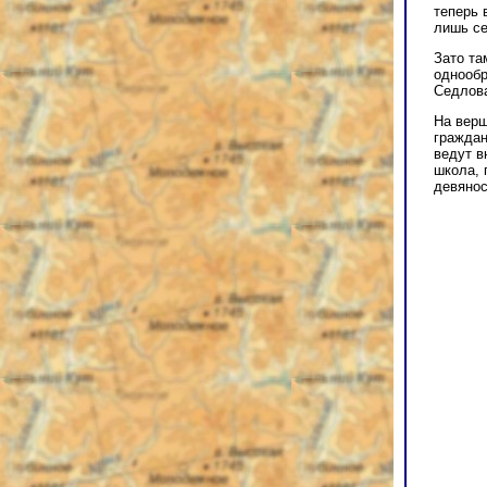
теперь 
лишь се
Зато та
однообр
Седлова
На верш
граждан
ведут в
школа, 
девянос