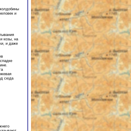
 колдобины
человек и
ртывания
и козы, на
ки, и даже
ев
аспадке
ине.
га
ожевая
зд сюда
жнего
сказывают,