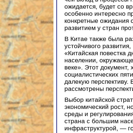
ожидается, будет со в
особенно интересно пр
конкретные ожидания 
развитием у стран про
В Китае также была р
устойчивого развития,
«Китайская повестка д
населении, окружающей
веке». Этот документ,
социалистических пяти
далекую перспективу. 
рассмотрены перспекти
Выбор китайской страт
экономический рост, н
среды и регулировани
страна с большим нас
инфраструктурой, — го