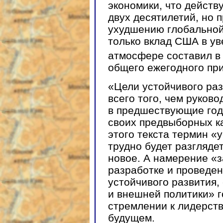
экономики, что действ
двух десятилетий, но 
ухудшению глобальной
только вклад США в у
атмосфере составил в 
общего ежегодного при
«Цели устойчивого ра
всего того, чем руков
в предшествующие год
своих предвыборных ка
этого текста термин «
трудно будет разгляде
новое. А намерение «з
разработке и проведен
устойчивого развития,
и внешней политики» 
стремлении к лидерств
будущем.