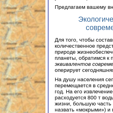
Предлагаем вашему в
Экологиче
совреме
Для того, чтобы соста
количественное предст
природе жизнеобеспеч
планеты, обратимся к
эквивалентов совреме
оперирует сегодняшняя
На душу населения сег
перемещается в средне
год. На его извлечени
расходуется 800 т вод
жизни, большую часть
назвать «мокрыми») и 