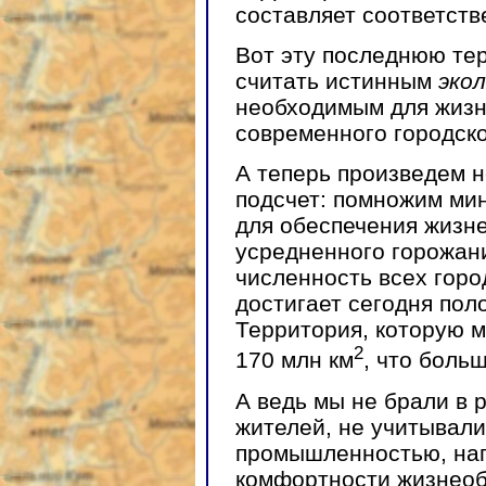
составляет соответствен
Вот эту последнюю те
считать истинным
эко
необходимым для жизн
современного городско
А теперь произведем 
подсчет: помножим ми
для обеспечения жизн
усредненного горожани
численность всех горо
достигает сегодня пол
Территория, которую м
2
170 млн км
, что боль
А ведь мы не брали в 
жителей, не учитывал
промышленностью, на
комфортности жизнеоби