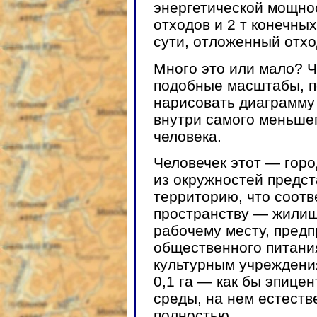
энергетической мощнос
отходов и 2 т конечны
сути, отложенный отхо
Много это или мало? 
подобные масштабы, п
нарисовать диаграмму 
внутри самого меньше
человека.
Человечек этот — горо
из окружностей предс
территорию, что соотв
пространству — жилищ
рабочему месту, предп
общественного питани
культурным учреждения
0,1 га — как бы эпиц
среды, на нем естест
полностью.