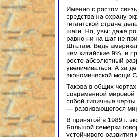
Именно с ростом связ
средства на охрану ок
гигантской стране дел
шаги. Но, увы: даже ро
равно ни на шаг не пр
Штатам. Ведь американ
чем китайские 9%, и 
росте абсолютный раз
увеличиваться. А за д
экономической мощи С
Такова в общих чертах
современной мировой 
собой типичные черты 
— развивающегося ми
В принятой в 1989 г. 
Большой семерки говор
устойчивого развития