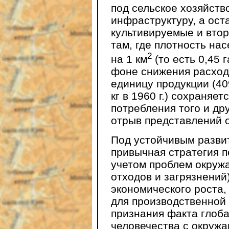
под сельское хозяйств
инфраструктуру, а ос
культивируемые и вто
там, где плотность на
2
на 1 км
(то есть 0,45 
фоне снижения расход
единицу продукции (409
кг в 1960 г.) сохраняе
потребления того и дру
отрыв представлений 
Под устойчивым разви
привычная стратегия п
учетом проблем окруж
отходов и загрязнений
экономического роста,
для производственной
признания факта глоб
человечества с окруж