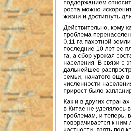
поддержанием относит
роста можно искоренит
жизни и достигнуть дл
Действительно, кому ка
проблема перенаселенн
0,11 га пахотной земли
последние 10 лет ее п
га, а сбор урожая сос
населения. В связи с 
дальнейшее распростр
семьи, начатого еще в
численности населения
прирост было запланир
Как и в других страна
в Китае не уделялось 
проблемам, и теперь, 
поворачивается к ним 
частности, взять под 