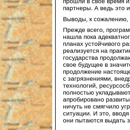
прошли в свое время 
партнеры. А ведь это 
Выводы, к сожалению,
Прежде всего, програ
нашла пока адекватно
планах устойчивого ра
реализуется на практи
государства продолжаю
свое будущее в значит
продолжение настояще
с загрязнениями, вне
технологий, ресурсос
полностью укладываютс
апробировано развитым
ничуть не смягчило у
ситуации. И это, вводя
они пытаются выдать з