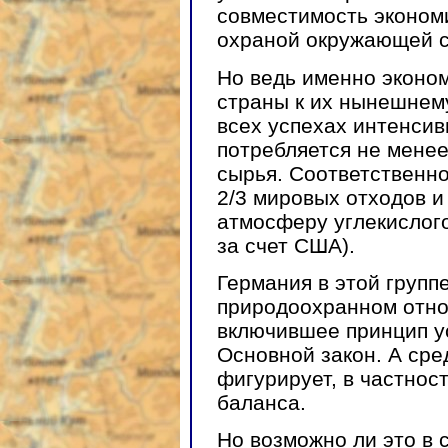
совместимость экономи
охраной окружающей 
Но ведь именно эконом
страны к их нынешнему
всех успехах интенсив
потребляется не мене
сырья. Соответственно
2/3 мировых отходов и
атмосферу углекислого
за счет США).
Германия в этой групп
природоохранном отно
включившее принцип ус
Основной закон. А сре
фигурирует, в частнос
баланса.
Но возможно ли это в 