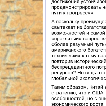
достижения устойчивог
продемонстрировать на
пути к прогрессу».
А поскольку преимуще
«вытекает из богатств
возможностей и самой 
«проклятый» вопрос: к
«более разумный путь»
американского богатст
технических к тому в
повторив исторический
беспрецедентного пот
ресурсов? Но ведь это
глобальной экологичес
Таким образом, Китай 
стратегию, что и США,
особенностей, но с е
экономического роста.