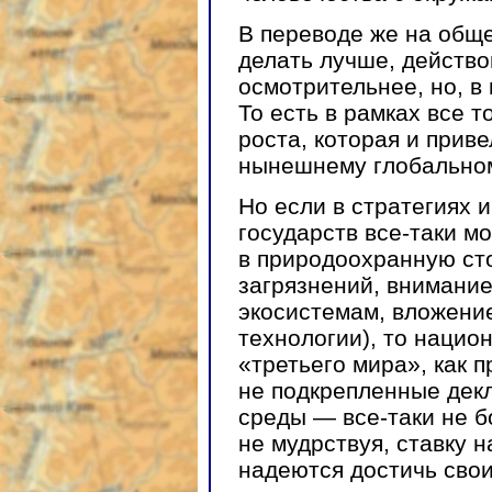
В переводе же на обще
делать лучше, действо
осмотрительнее, но, в
То есть в рамках все 
роста, которая и приве
нынешнему глобальном
Но если в стратегиях 
государств все-таки м
в природоохранную ст
загрязнений, внимани
экосистемам, вложени
технологии), то наци
«третьего мира», как п
не подкрепленные дек
среды — все-таки не б
не мудрствуя, ставку н
надеются достичь свои