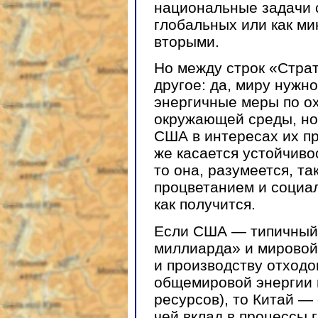
национальные задачи 
глобальных или как м
вторыми.
Но между строк «Страт
другое: да, миру нужно
энергичные меры по о
окружающей среды, но 
США в интересах их пр
же касается устойчиво
то она, разумеется, та
процветанием и социа
как получится.
Если США — типичный 
миллиарда» и мировой
и производству отходо
общемировой энергии 
ресурсов), то Китай —
чей вклад в процессы 