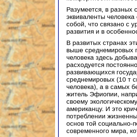
Разумеется, в разных 
эквиваленты человека
собой, что связано с 
развития и в особенно
В развитых странах эт
выше среднемировых по
человека здесь добывае
расходуется постоянно 
развивающихся государ
среднемировых (10 т с
человека), а в самых б
житель Эфиопии, наприм
своему экологическом
американцу. И это кри
потреблении жизненных
основ той социально-
современного мира, ко