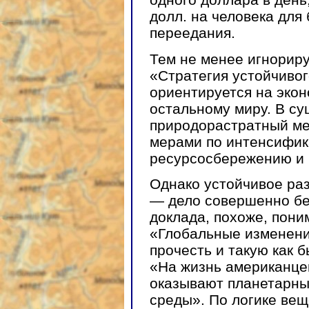
долл. на человека для
переедания.
Тем не менее игнориру
«Стратегия устойчиво
ориентируется на экон
остальному миру. В су
природорастратный ме
мерами по интенсифик
ресурсосбережению и 
Однако устойчивое раз
— дело совершенно бе
доклада, похоже, пони
«Глобальные изменени
прочесть и такую как 
«На жизнь американце
оказывают планетарн
среды». По логике вещ