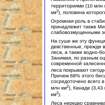
территориями (10 млн 
2
км
), половина которо
Огромная роль в стаб
принадлежит также Мир
слабовозмущенными э
На суше же эту функц
девственные, прежде в
леса, а также водно-б
Занимая, по разным оц
современной залесенн
леса покрывают сегодн
Причем 68% этого бес
сосредоточено всего в
2
млн км
), Канаде (3,43
2
км
).
Леса нередко сравнива