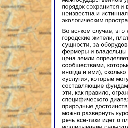
порядок сохранится и 
неизвестна и истинная
экологическим простра
Во всяком случае, это 
городские жители, плат
сущности, за оборудов
фермеры и владельцы 
цена земли определяе
сообществами, которы
иногда и ими), скольк
«услуги», которые мог
составляющие фундаме
эти, как правило, огра
специфического диапаз
природные достоинства
можно развернуть куро
речь все-таки идет о п
возделывание сельскох