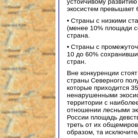
устойчивому развитию
экосистем превышает 
• Страны с низкими ст
(менее 10% площади с
страна.
• Страны с промежуто
10 до 60% сохранивши
стран.
Вне конкуренции стоят
страны Северного пол
которые приходится 3
ненарушенными экосис
территории с наиболе
отношении лесными эк
России площадь девст
треть от их общемиров
образом, та исключите