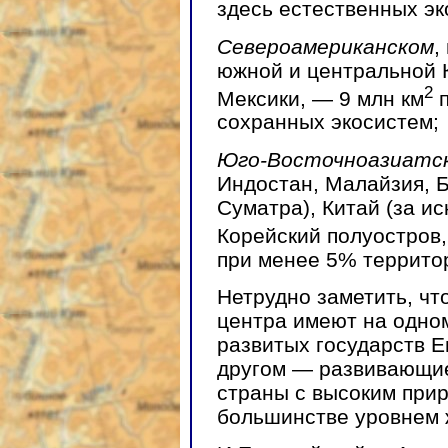
здесь естественных эк
Североамериканском
,
южной и центральной 
2
Мексики, — 9 млн км
п
сохранных экосистем;
Юго-Восточноазиатс
Индостан, Малайзия, Б
Суматра), Китай (за и
Корейский полуостров,
при менее 5% террито
Нетрудно заметить, чт
центра имеют на одно
развитых государств Е
другом — развивающие
страны с высоким прир
большинстве уровнем 