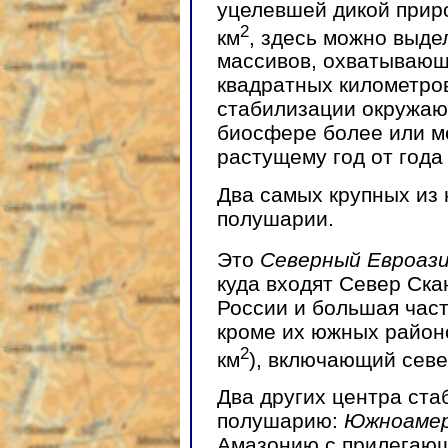
уцелевшей дикой прир
2
км
, здесь можно выде
массивов, охватывающ
квадратных километро
стабилизации окружа
биосфере более или м
растущему год от года
Два самых крупных из
полушарии.
Это
Северный Евроаз
куда входят Север Ска
России и большая част
кроме их южных район
2
км
), включающий севе
Два других центра ст
полушарию:
Южноамер
Амазонию с прилегающ