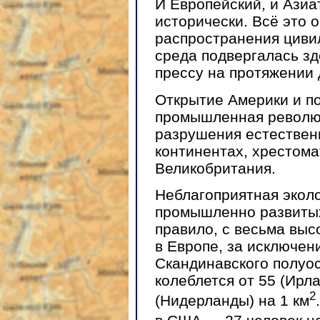
И Европейский, и Азиа
исторически. Всё это 
распространения цивил
среда подвергалась з
прессу на протяжении 
Открытие Америки и п
промышленная революц
разрушения естествен
континентах, хрестом
Великобритания.
Неблагоприятная эколо
промышленно развитых 
правило, с весьма выс
в Европе, за исключен
Скандинавского полуос
колеблется от 55 (Ирл
2
(Нидерланды) на 1 км