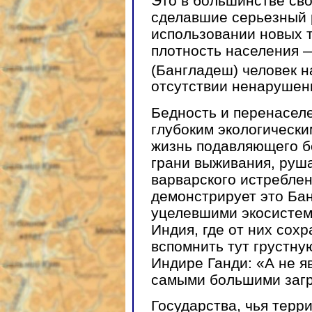
Это в большинстве св
сделавшие серьезный 
использовании новых т
плотность населения —
(Бангладеш) человек н
отсутствии ненарушен
Бедность и перенаселе
глубоким экологически
жизнь подавляющего б
грани выживания, руша
варварского истребле
демонстрирует это Бан
уцелевшими экосистема
Индия, где от них сохр
вспомнить тут грустн
Индире Ганди: «А не я
самыми большими заг
Государства, чья терр