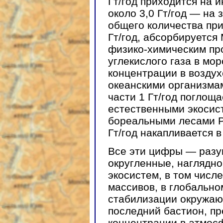
Гт/год приходится на 
около 3,0 Гт/год — на 
общего количества при
Гт/год, абсорбируется
физико-химическим пр
углекислого газа в мор
концентрации в воздух
океанскими организмам
части 1 Гт/год поглощ
естественными экосис
бореальными лесами Р
Гт/год накапливается 
Все эти цифры — разу
округленные, наглядн
экосистем, в том числ
массивов, в глобально
стабилизации окружаю
последний бастион, п
концентрации в атмосф