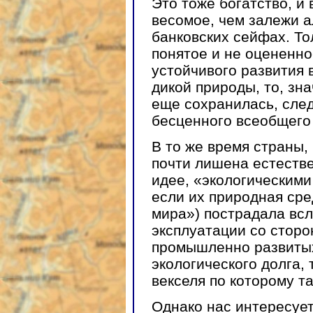
Это тоже богатство, и
весомое, чем залежи а
банковских сейфах. То
понятое и не оцененно
устойчивого развития 
дикой природы, то, зна
еще сохранилась, след
бесценного всеобщего
В то же время страны,
почти лишена естестве
идее, «экологическим
если их природная сред
мира») пострадала вс
эксплуатации со сторо
промышленно развитых 
экологического долга,
векселя по которому т
Однако нас интересует