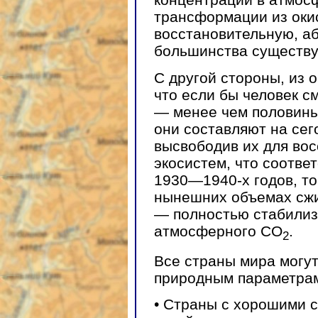
трансформации из оки
восстановительную, а
большинства существу
С другой стороны, из 
что если бы человек см
— менее чем половины
они составляют на сег
высвободив их для во
экосистем, что соотве
1930—1940-х годов, то
нынешних объемах сжи
— полностью стабилиз
атмосферного СО
.
2
Все страны мира могут
природным параметрам
• Страны с хорошими 