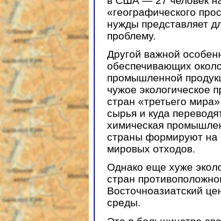
в США — 27 человек на
«географического прос
нужды представляет д
проблему.
Другой важной особен
обеспечивающих около
промышленной продукц
чужое экологическое п
стран «третьего мира»
сырья и куда переводя
химическая промышлен
страны формируют на 
мировых отходов.
Однако еще хуже эколо
стран противоположно
Восточноазиатский це
среды.