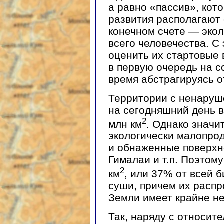
а равно «пассив», кот
развития располагают 
конечном счете — экол
всего человечества. С
оценить их стартовые
в первую очередь на с
время абстрагируясь о
Территории с ненару
на сегодняшний день в
2
млн км
. Однако значи
экологически малопро
и обнаженные поверхн
Гималаи и т.п. Поэтому
2
км
, или 37% от всей 
суши, причем их расп
Земли имеет крайне н
Так, наряду с относит