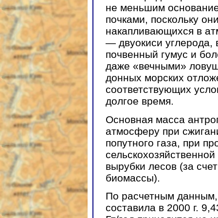
не меньшим основание
почками, поскольку он
накапливающихся в атм
— двуокиси углерода, 
почвенный гумус и бо
даже «вечными» ловушк
донных морских отложе
соответствующих усло
долгое время.
Основная масса антроп
атмосферу при сжигани
попутного газа, при п
сельскохозяйственной 
вырубки лесов (за сче
биомассы).
По расчетным данным,
составила в 2000 г. 9,4