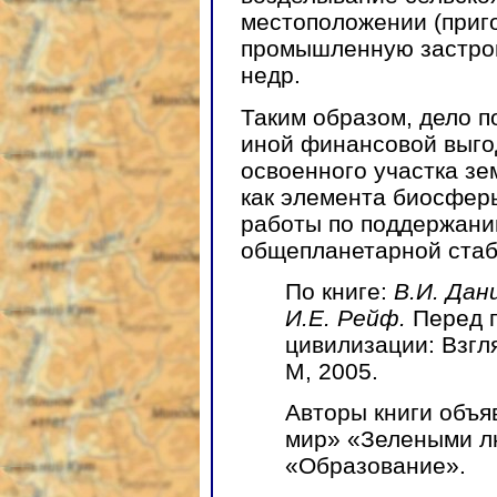
местоположении (приг
промышленную застрой
недр.
Таким образом, дело п
иной финансовой выго
освоенного участка зе
как элемента биосфер
работы по поддержани
общепланетарной стаб
По книге:
В.И. Дан
И.Е. Рейф.
Перед 
цивилизации: Взгл
М, 2005.
Авторы книги объя
мир» «Зелеными л
«Образование».