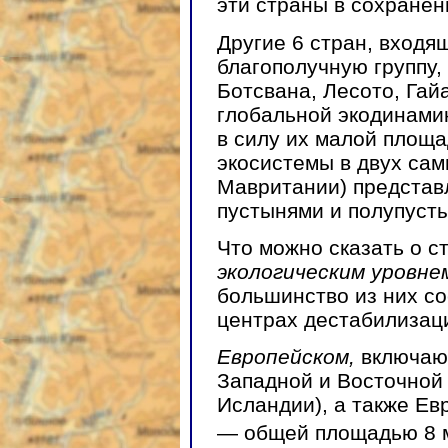
эти страны в сохране
Другие 6 стран, входя
благополучную группу,
Ботсвана, Лесото, Гай
глобальной экодинами
в силу их малой площа
экосистемы в двух сам
Мавритании) представ
пустынями и полупуст
Что можно сказать о с
экологическим уровне
большинство из них со
центрах дестабилизац
Европейском,
включаю
Западной и Восточной
Исландии), а также Ев
— общей площадью 8 