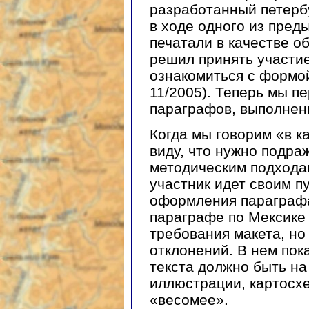
разработанный петерб
в ходе одного из пред
печатали в качестве об
решил принять участие
ознакомиться с формой
11/2005). Теперь мы п
параграфов, выполнен
Когда мы говорим «в к
виду, что нужно подра
методическим подхода
участник идет своим п
оформления параграфа
параграфе по Мексике
требования макета, но
отклонений. В нем пок
текста должно быть н
иллюстрации, картосх
«весомее».