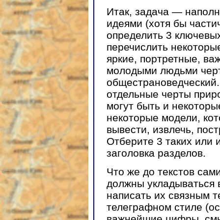
Итак, задача — напол
идеями (хотя бы части
определить 3 ключевых
перечислить некоторы
яркие, портретные, ва
молодыми людьми черт
общестрановедческий. 
отдельные черты приро
могут быть и некоторы
некоторые модели, ко
вывести, извлечь, пос
Отберите 3 таких или 
заголовка разделов.
Что же до текстов сам
должны укладываться 
написать их связным т
телеграфном стиле (о
важнейшие цифры, смы