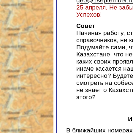
geo@1september.r
25 апреля. Не заб
Успехов!
Совет
Начиная работу, с
справочников, ни к
Подумайте сами, ч
Казахстане, что не
каких своих прояв
иначе касается на
интересно? Будете
смотреть на собесе
не знает о Казахст
этого?
И
В ближайших номерах 