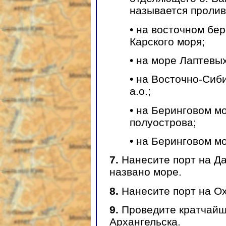
называется пролив
• на восточном бе
Карского моря;
• на море Лаптевы
• на Восточно-Сиб
а.о.;
• на Беринговом м
полуострова;
• на Беринговом мо
7.
Нанесите порт на Да
названо море.
8.
Нанесите порт на Ох
9.
Проведите кратчайши
Архангельска.