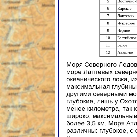
5
Восточно-
6
Kарское
7
Лаптевых
8
Чукотское
9
Черное
10
Балтийское
11
Белое
12
Азовское
Моря Северного Ледов
море Лаптевых северн
океанического ложа, из
максимальная глубины
другими северными мо
глубокие, лишь у Охот
менее километра, так 
широко; максимальные 
более 3,5 км. Моря Ат
различны: глубокое, 