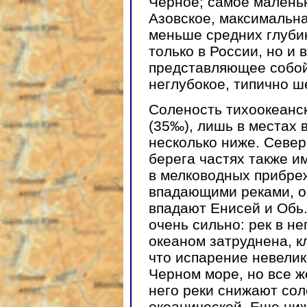
Черное; самое малень
Азовское, максимальна
меньше средних глуби
только в России, но и 
представляющее собой
неглубокое, типично 
Соленость тихоокеанск
(35‰), лишь в местах 
несколько ниже. Север
берега частях также и
в мелководных прибре
впадающими реками, о
впадают Енисей и Обь
очень сильно: рек в не
океаном затруднена, к
что испарение невелик
Черном море, но все 
него реки снижают сол
океанической. Еще ниж