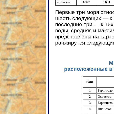
Японское
1062
1631
Первые три моря относ
шесть следующих — к 
последние три — к Тих
воды, средняя и макс
представлены на карт
ранжирутся следующим 
М
расположенные в
Ранг
1
Берингово
2
Охотское
3
Баренцево
4
Японское