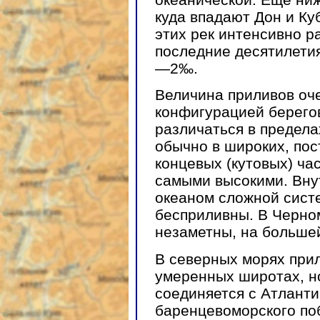
куда впадают Дон и Куб
этих рек интенсивно р
последние десятилетия
—2‰.
Величина приливов оче
конфигурацией берего
различаться в предела
обычно в широких, пос
концевых (кутовых) ча
самыми высокими. Вну
океаном сложной систе
бесприливны. В Черно
незаметны, на большей
В северных морях прил
умеренных широтах, н
соединяется с Атланти
баренцевоморского по