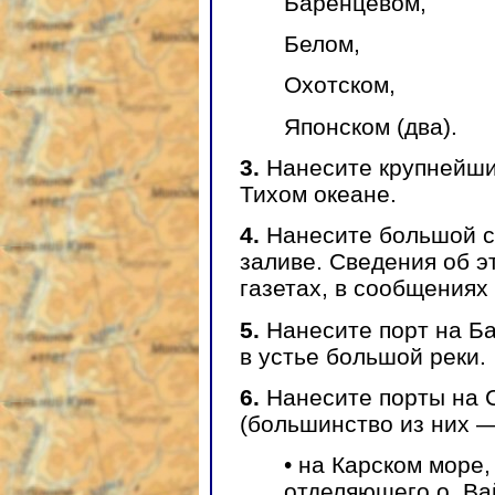
Баренцевом,
Белом,
Охотском,
Японском (два).
3.
Нанесите крупнейши
Тихом океане.
4.
Нанесите большой с
заливе. Сведения об э
газетах, в сообщениях
5.
Нанесите порт на Б
в устье большой реки.
6.
Нанесите порты на 
(большинство из них —
• на Карском море,
отделяющего о. Вай