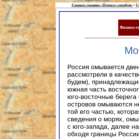
Главная страница «Первого сентября»
•
Г
Физико-г
Мо
Россия омывается две
рассмотрели в качеств
будем), принадлежащим
южная часть восточног
юго-восточные берега
островов омываются н
той его частью, котора
сведения о морях, ом
с юго-запада, далее на 
обходя границы России 