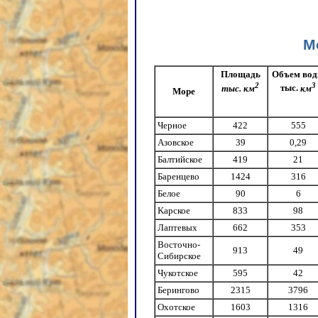
М
Площадь
Объем во
2
3
тыс. км
тыс.
км
Море
Черное
422
555
Азовское
39
0,29
Балтийское
419
21
Баренцево
1424
316
Белое
90
6
Kарское
833
98
Лаптевых
662
353
Восточно-
913
49
Сибирское
Чукотское
595
42
Берингово
2315
3796
Охотское
1603
1316