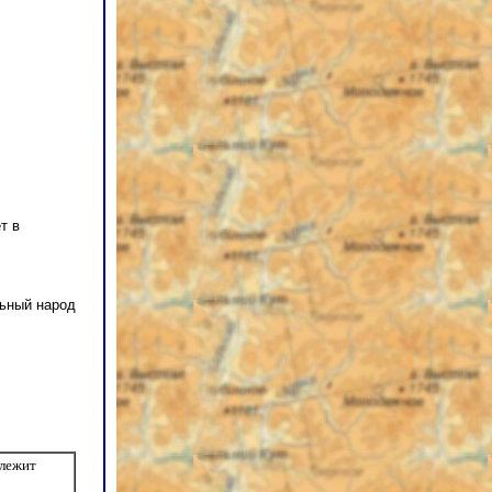
т в
льный народ
длежит