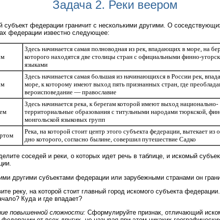
Задача 2. Реки веером
 субъект федерации граничит с несколькими другими. О соседствующи
ах федерации известно следующее:
Здесь начинается самая полноводная из рек, впадающих в море, на бе
ом
которого находятся две столицы стран с официальными финно-угорс
языками
Здесь начинается самая большая из начинающихся в России рек, впа
ом
море, к которому имеют выход пять признанных стран, где преоблад
вероисповедание — православие
Здесь начинается река, к берегам которой имеют выход национально-
ьем
территориальные образования с титульными народами тюркской, фин
монгольской языковых групп
Река, на которой стоит центр этого субъекта федерации, вытекает из о
ертом
дно которого, согласно былине, совершил путешествие Садко
елите соседей и реки, о которых идет речь в таблице, и искомый субъек
ции.
ими другими субъектами федерации или зарубежными странами он гран
ите реку, на которой стоит главный город искомого субъекта федерации.
ачало? Куда и где впадает?
ние повышенной сложности:
Сформулируйте признак, отличающий иско
 федерации от всех других, не называя при этом никаких географически