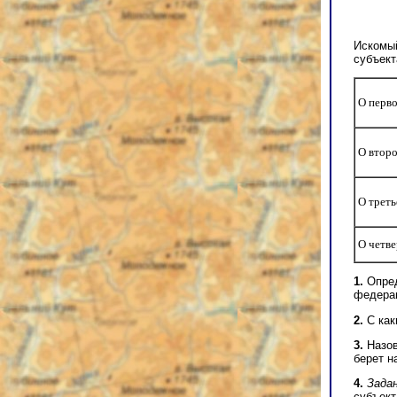
Искомый
субъект
О перв
О втор
О трет
О четв
1.
Опред
федера
2.
С как
3.
Назов
берет н
4.
Зада
субъект