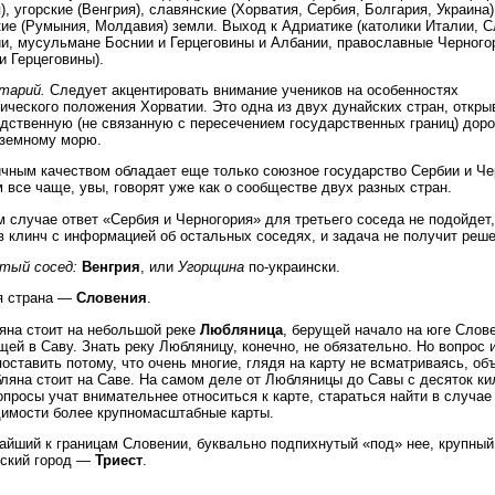
), угорские (Венгрия), славянские (Хорватия, Сербия, Болгария, Украина)
ие (Румыния, Молдавия) земли. Выход к Адриатике (католики Италии, С
и, мусульмане Боснии и Герцеговины и Албании, православные Черного
и Герцеговины).
тарий.
Следует акцентировать внимание учеников на особенностях
ического положения Хорватии. Это одна из двух дунайских стран, откр
дственную (не связанную с пересечением государственных границ) доро
иземному морю.
чным качеством обладает еще только союзное государство Сербии и Че
м все чаще, увы, говорят уже как о сообществе двух разных стран.
 случае ответ «Сербия и Черногория» для третьего соседа не подойдет,
в клинч с информацией об остальных соседях, и задача не получит реше
тый сосед:
Венгрия
, или
Угорщина
по-украински.
я страна —
Словения
.
на стоит на небольшой реке
Любляница
, берущей начало на юге Слов
ей в Саву. Знать реку Любляницу, конечно, не обязательно. Но вопрос 
оставить потому, что очень многие, глядя на карту не всматриваясь, об
ляна стоит на Саве. На самом деле от Любляницы до Савы с десяток ки
опросы учат внимательнее относиться к карте, стараться найти в случае
имости более крупномасштабные карты.
йший к границам Словении, буквально подпихнутый «под» нее, крупный
нский город —
Триест
.