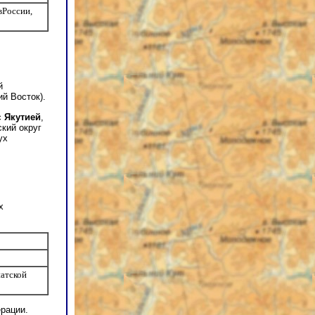
вРоссии,
й
й Восток).
с
Якутией
,
кий округ
ух
х
иатской
ерации.