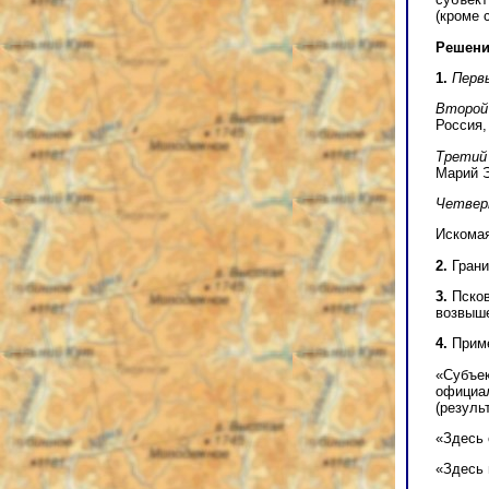
(кроме 
Решени
1.
Перв
Второй 
Россия,
Третий
Марий 
Четвер
Искома
2.
Грани
3.
Псков
возвыше
4.
Приме
«Субъек
официал
(резуль
«Здесь 
«Здесь 