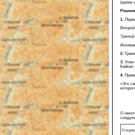
(кроме 
Решени
1.
Перв
Второй
Третий
Искома
2.
Грани
3.
Улан-
Байкал.
4.
Приме
«Это са
которог
О некот
следую
О перв