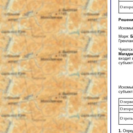
О втор
Решени
Искомы
Моря:
Б
Гренлан
Чукотск
Магада
входит 
субъект
Искомый
субъект
О перв
О втор
О трет
1.
Опред