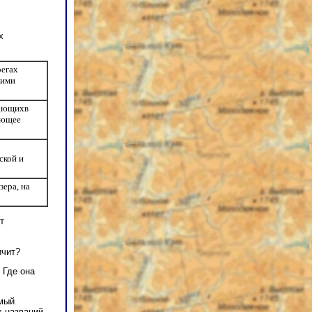
х
регах
кими
дающихв
ающее
ской и
зера, на
т
ичит?
 Где она
мый
х названий