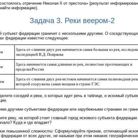
состоялось отречение Николая II от престола» (результат информирова
найти информацию).
Задача 3. Реки веером-2
 субъект федерации граничит с несколькими другими. О соседствующи
ах федерации известно следующее:
Здесь от слияния двух рек начинается самая большая из рек, исследо
ом
экспедицией В.Д. Пояркова
Здесь начинается самая длинная из рек, полностью протекающих в
ом
пределахРоссии
Здесь от слияния двух рек-истоков начинается самая полноводная рек
ьем
которой сооружена самая мощная в стране ГЭС
елите соседей и реки, о которых идет речь в таблице, и искомый субъек
ции.
ими другими субъектами федерации или зарубежными странами он гран
ите реку, на которой стоит главный город искомого субъекта федерации.
ачало? Куда и где впадает?
ние повышенной сложности:
Сформулируйте признак, отличающий иско
 федерации от всех других, не называя при этом никаких географически