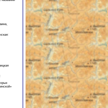
аина,
нская:
ницкая
:
торых
финской»