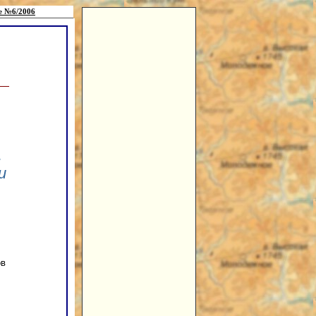
е №6/2006
,
и
ов