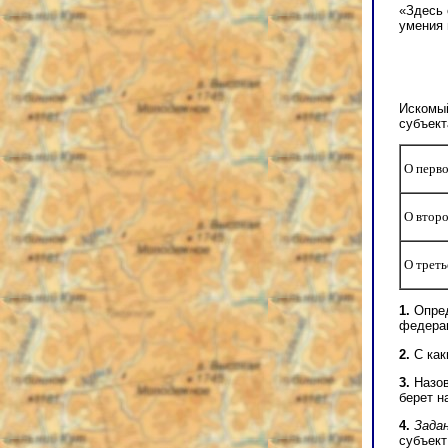
«Здесь 
умения 
Искомый
субъект
О перв
О втор
О трет
1.
Опред
федера
2.
С как
3.
Назов
берет н
4.
Зада
субъект