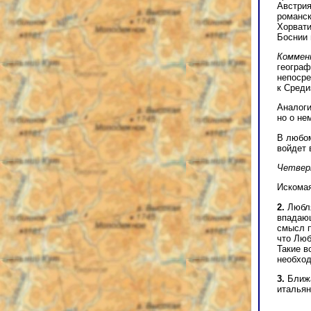
Австрия
романск
Хорвати
Боснии 
Коммен
географ
непосре
к Сред
Аналоги
но о не
В любом
войдет 
Четвер
Искома
2.
Любля
впадающ
смысл п
что Люб
Такие в
необход
3.
Ближа
италья