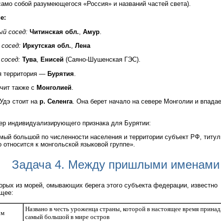
само собой разумеющегося «Россия» и названий частей света).
е:
ый сосед:
Читинская обл.
,
Амур
.
 сосед:
Иркутская обл.
,
Лена
 сосед:
Тува
,
Енисей
(Саяно-Шушенская ГЭС).
я территория —
Бурятия
.
чит также с
Монголией
.
Удэ стоит на
р. Селенга
. Она берет начало на севере Монголии и впадае
р индивидуализирующего признака для Бурятии:
мый большой по численности населения и территории субъект РФ, титу
о относится к монгольской языковой группе».
Задача 4. Между пришлыми именами
орых из морей, омывающих берега этого субъекта федерации, известно
щее:
Названо в честь уроженца страны, которой в настоящее время прина
ом
самый большой в мире остров