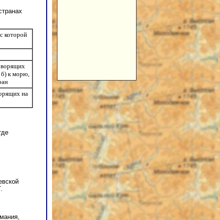
странах
 с которой
говорящих
 б) к морю,
ран
орящих на
где
евской
.
мания,