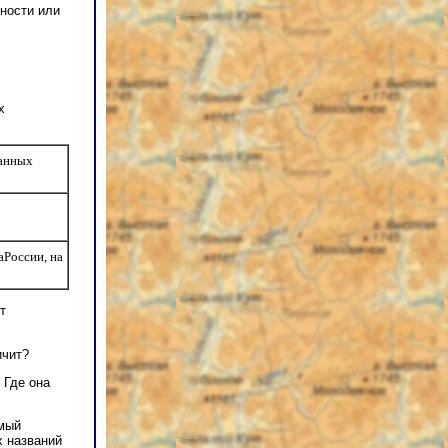
нности или
х
ванных
аРоссии, на
т
ичит?
 Где она
мый
х названий