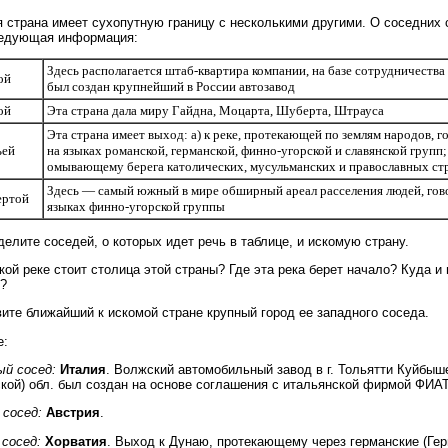
 страна имеет сухопутную границу с несколькими другими. О соседних 
ледующая информация:
Здесь располагается штаб-квартира компании, на базе сотрудничества
ой
был создан крупнейший в России автозавод
ой
Эта страна дала миру Гайдна, Моцарта, Шуберта, Штрауса
Эта страна имеет выход: а) к реке, протекающей по землям народов, 
ьей
на языках романской, германской, финно-угорской и славянской групп;
омывающему берега католических, мусульманских и православных ст
Здесь — самый южный в мире обширный ареал расселения людей, гов
ертой
языках финно-угорской группы
елите соседей, о которых идет речь в таблице, и искомую страну.
кой реке стоит столица этой страны? Где эта река берет начало? Куда и 
?
ите ближайший к искомой стране крупный город ее западного соседа.
е:
ый сосед:
Италия
. Волжский автомобильный завод в г. Тольятти Куйбыш
кой) обл. был создан на основе соглашения с итальянской фирмой ФИАТ
сосед:
Австрия
.
сосед:
Хорватия
. Выход к Дунаю, протекающему через германские (Гер