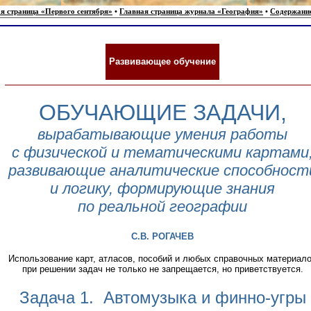
я страница «Первого сентября»
•
Главная страница журнала «География»
•
Содержани
Развивающее обучение
ОБУЧАЮЩИЕ ЗАДАЧИ,
вырабатывающие умения работы
с физической и тематическими картами
развивающие аналитические способност
и логику, формирующие знания
по реальной географии
С.В. РОГАЧЕВ
Использование карт, атласов, пособий и любых справочных материал
при решении задач не только не запрещается, но приветствуется.
Задача 1. Автомузыка и финно-угры