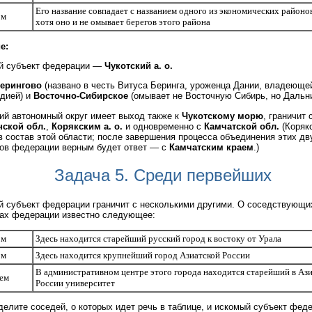
Его название совпадает с названием одного из экономических районо
ом
хотя оно и не омывает берегов этого района
е:
й субъект федерации —
Чукотский а. о.
ерингово
(названо в честь Витуса Беринга, уроженца Дании, владеюще
дией) и
Восточно-Сибирское
(омывает не Восточную Сибирь, но Дальни
ий автономный округ имеет выход также к
Чукотскому морю
, граничит 
нской обл.
,
Корякским а. о.
и одновременно с
Камчатской обл.
(Корякс
в состав этой области; после завершения процесса объединения этих дв
ов федерации верным будет ответ — с
Камчатским краем
.)
Задача 5. Среди первейших
 субъект федерации граничит с несколькими другими. О соседствующи
ах федерации известно следующее:
ом
Здесь находится старейший русский город к востоку от Урала
ом
Здесь находится крупнейший город Азиатской России
В административном центре этого города находится старейший в Аз
ьем
России университет
елите соседей, о которых идет речь в таблице, и искомый субъект фед