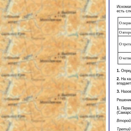
Искомая
есть с
О перв
О втор
О трет
О четв
1.
Опред
2.
На ка
впадает
3.
Назов
Решени
1.
Перв
(Самарс
Второй 
Третий 