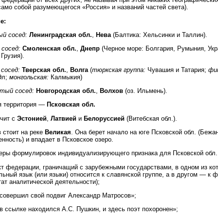
само собой разумеющегося «Россия» и названий частей света).
е:
ый сосед:
Ленинградская обл.
,
Нева
(Балтика: Хельсинки и Таллин).
сосед:
Смоленская обл.
,
Днепр
(Черное море: Болгария, Румыния, Укр
 Грузия).
 сосед:
Тверская обл.
,
Волга
(
тюркская группа:
Чувашия и Татария;
фи
Эл;
монгольская:
Калмыкия)
тый сосед:
Новгородская обл.
,
Волхов
(оз. Ильмень).
я территория —
Псковская обл.
чит с
Эстонией
,
Латвией
и
Белоруссией
(Витебская обл.).
 стоит на реке
Великая
. Она берет начало на юге Псковской обл. (Бежа
нность) и впадает в Псковское озеро.
ры формулировок индивидуализирующего признака для Псковской обл.
т федерации, граничащий с зарубежными государствами, в одном из ко
ьный язык (или языки) относится к славянской группе, а в другом — к 
тат аналитической деятельности);
совершил свой подвиг Александр Матросов»;
в ссылке находился А.С. Пушкин, и здесь поэт похоронен»;