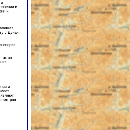
 и
ловении и
рии и
ывающая
гу с Дуная
рногории,
 так он
ния.
ении и
имеет
ъявляют,
лометров.