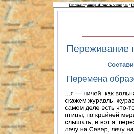
Главная страница «Первого сентября»
•
Г
Переживание г
Состави
Перемена образо
...я — ничей, как воль
скажем журавль, журав
самом деле есть что-т
птицы, по крайней мер
слышать, и вот я, пер
лечу на Север, лечу 