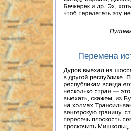
Бечкерек и др. Эх, хот
чтоб перелететь эту н
Путевы
Перемена ист
Дуров выехал на шоссе
в другой республике. 
республикам всегда ег
несколько стран — это
выехать, скажем, из Б
на холмах Трансильван
венгерскую границу, с
пересечь плоскость се
проскочить Мишкольц,