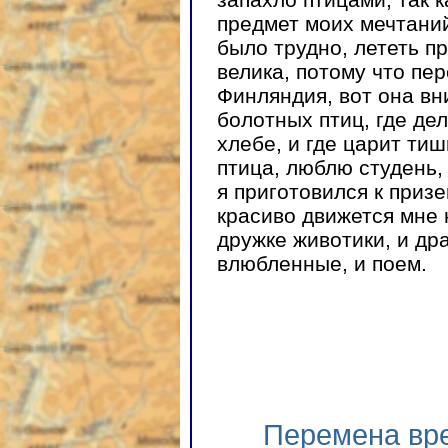
предмет моих мечтаний
было трудно, лететь п
велика, потому что пе
Финляндия, вот она вн
болотных птиц, где де
хлебе, и где царит тиш
птица, люблю студень, 
я приготовился к приз
красиво движется мне 
дружке животики, и дра
влюбленные, и поем.
Перемена вре