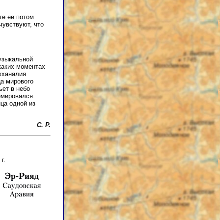
те ее потом
чувствуют, что
узыкальной
 каких моментах
кханалия
ца мирового
ьет в небо
рмировался.
ца одной из
С. Р.
г.