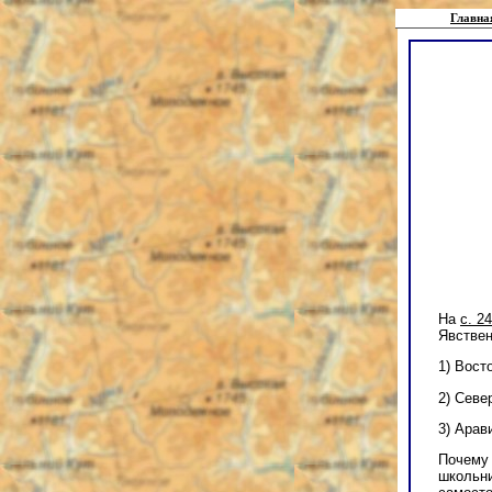
Главна
На
с. 2
Явствен
1) Вост
2) Севе
3) Арав
Почему 
школьни