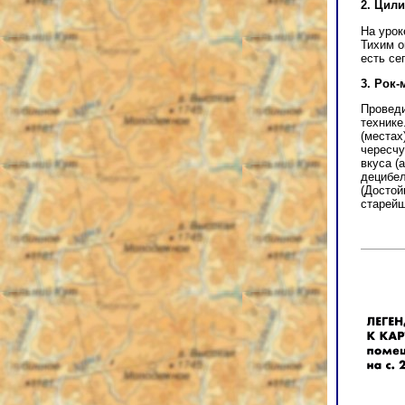
2. Цил
На урок
Тихим о
есть се
3. Рок
Проведи
технике
(местах
чересчу
вкуса (
децибел
(Достой
старейш