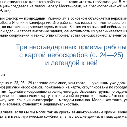
ьно отведенных для этого районах — этаких «гетто» глобализации. В М
ация» создается на левом берегу Москвы-реки, на Краснопресненской н
-Сити).
тый фактор —
природный
. Именно им в основном объясняется неразвит
ебов в Японии и Калифорнии. Это районы, как известно, плотно заселен
, но высокие сооружение здесь строить боятся из-за высокой сейсмичнос
ли здесь и строят высотные здания, себестоимость их увеличивается из
кцию сооружения и технологию строительства сейсмостойких элементов
Три нестандартных приема работы
с картой небоскребов (с. 24—25)
и легендой к ней
лыв
де на с. 23, 26—29 (легенда объемнее, чем карта, — ученикам уже долж
но) рисунки небоскребов, показанных на карте, сгруппированы по города
тям. Сделайте ксерокопию страниц легенды. Вырежьте группы по отдел
ривая со школьниками карту, тот или иной ее участок, показывайте со
рисунков. Как в кинематографе — методом наплыва. Маленькая точка, у
т очертания, становится индивидуальностью.
вляете, если бы мы могли так на уроках темно-коричневые кружки экон
ать в металлургические комбинаты, в пылающие домны, в пышущие жа