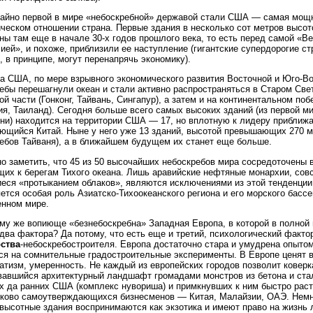
айно первой в мире «небоскребной» державой стали США — самая мощ
ческом отношении страна. Первые здания в несколько сот метров высот
ны там еще в начале 30-х годов прошлого века, то есть перед самой «В
ией», и похоже, приблизили ее наступление (гигантские супердорогие с
, в принципе, могут перенапрячь экономику).
а США, по мере взрывного экономического развития Восточной и Юго-Во
ебы перешагнули океан и стали активно распространяться в Старом Свет
ой части (Гонконг, Тайвань, Сингапур), а затем и на континентальном поб
я, Таиланд). Сегодня больше всего самых высоких зданий (из первой м
ни) находится на территории США — 17, но вплотную к лидеру приближ
ющийся Китай. Ныне у него уже 13 зданий, высотой превышающих 270 м 
ебов Тайваня), а в ближайшем будущем их станет еще больше.
о заметить, что 45 из 50 высочайших небоскребов мира сосредоточены в
их к берегам Тихого океана. Лишь аравийские нефтяные монархии, сов
еся «протыканием облаков», являются исключениями из этой тенденции
ется особая роль Азиатско-Тихоокеанского региона и его морского бассе
нном мире.
му же вопиюще «безнебоскребна» Западная Европа, в которой в полной
два фактора? Да потому, что есть еще и третий, психологический факт
рства
-небоскребостроителя. Европа достаточно стара и умудрена опытом
ся на сомнительные градостроительные эксперименты. В Европе ценят в
атизм, умеренность. Не каждый из европейских городов позволит коверк
авшийся архитектурный ландшафт громадами монстров из бетона и ста
 да ранних США (комплекс нувориша) и примкнувших к ним быстро рас
ково самоутверждающихся бизнесменов — Китая, Малайзии, ОАЭ. Немн
высотные здания воспринимаются как экзотика и имеют право на жизнь 