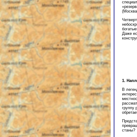
специал
«резерв
(Москва
Четвер
небоскр
богатые
Даже ес
констру
1. Нап
В леген
интерес
местнос
рассмат
группу 
обретае
Предста
превращ
станы?