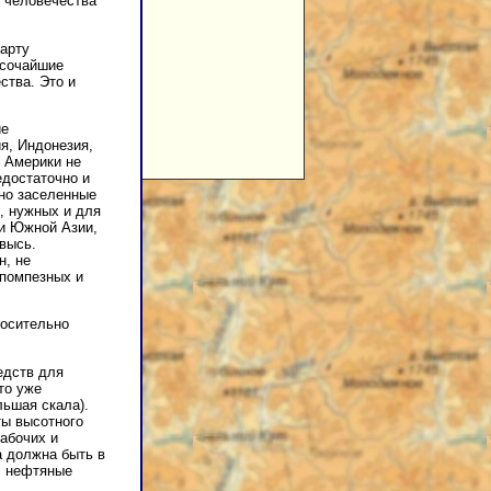
 человечества
карту
ысочайшие
ства. Это и
ие
я, Индонезия,
й Америки не
едостаточно и
тно заселенные
, нужных и для
ли Южной Азии,
высь.
н, не
помпезных и
носительно
едств для
то уже
льшая скала).
ты высотного
абочих и
а должна быть в
р, нефтяные