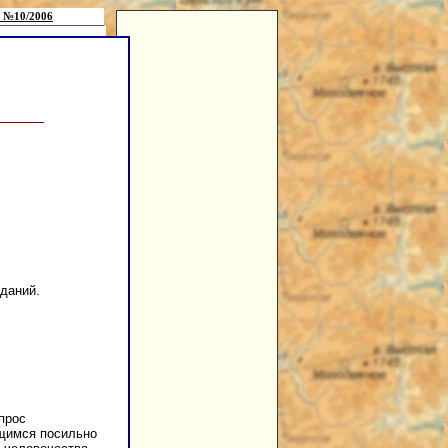
 №10/2006
даний.
прос
ащимся посильно