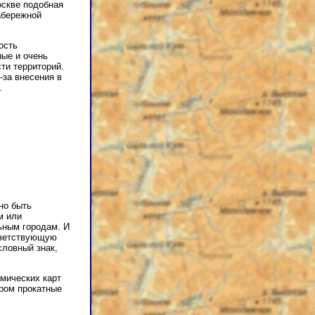
оскве подобная
абережной
ость
ные и очень
ти территорий.
-за внесения в
.
но быть
м или
ьным городам. И
ответствующую
словный знак,
омических карт
ром прокатные