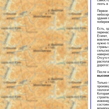
самосто
лезть в
Первое
небоскр
здания 
побереж
Есть, о
перенас
Египет,
вовлече
нужно п
страны 
сельско
наверно
Отсутст
распола
дорогос
После н
высоки
Только 
произво
геологи
Которая
строите
инженер
состоян
монархи