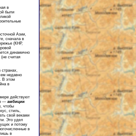
ная в
ой были
еликой
троительные
сточной Азии,
е, сначала в
ережье (КНР,
ировой
ается динамично
(не считая
 странах,
сем недавно
. В этом
йна в
 мере действуют
ор —
амбиции
, чтобы
кус, стиль,
ать свой веками
ли. Это удел
тущих и потому
огочисленные в
лишь в