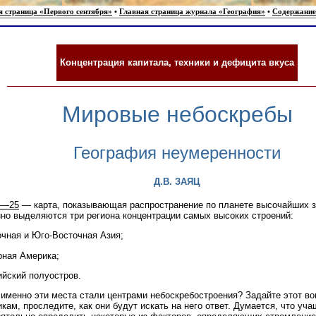
я страница «Первого сентября»
•
Главная страница журнала «География»
•
Содержание
Концентрация капитала, техники и дефицита вкуса
Мировые небоскребы
География неумеренности
Д.В. ЗАЯЦ
4—25
— карта, показывающая распространение по планете высочайших з
но выделяются три региона концентрации самых высоких строений:
очная и Юго-Восточная Азия;
рная Америка;
ийский полуостров.
именно эти места стали центрами небоскребостроения? Задайте этот во
кам, проследите, как они будут искать на него ответ. Думается, что уч