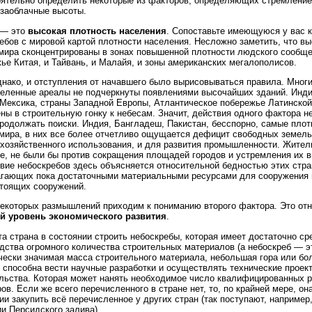
ятельно определить некоторые из факторов, определяющих стремление
 заоблачные высоты.
 — это
высокая плотность населения
. Сопоставьте имеющуюся у вас 
ебов с мировой картой плотности населения. Несложно заметить, что в
мира сконцентрированы в зонах повышенной плотности людского сообще
ье Китая, и Тайвань, и Малайя, и зоны американских мегалополисов.
днако, и отступления от начавшего было вырисовываться правила. Мног
еленные ареалы не подчеркнуты появлениями высочайших зданий. Инди
 Мексика, страны Западной Европы, Атлантическое побережье Латинско
ны в строительную гонку к небесам. Значит, действия одного фактора н
родолжать поиски. Индия, Бангладеш, Пакистан, бесспорно, самые пло
мира, в них все более отчетливо ощущается дефицит свободных земель
хозяйственного использования, и для развития промышленности. Жите
е, не были бы против сокращения площадей городов и устремления их в
вие небоскребов здесь объясняется относительной бедностью этих стра
гающих пока достаточными материальными ресурсами для сооружения 
тоящих сооружений.
екоторых размышлений приходим к пониманию второго фактора. Это от
й уровень экономического развития
.
та страна в состоянии строить небоскребы, которая имеет достаточно ср
дства огромного количества строительных материалов (а небоскреб — э
чески значимая масса строительного материала, небольшая гора или бо
 способна вести научные разработки и осуществлять технические проек
льства. Которая может нанять необходимое число квалифицированных р
ов. Если же всего перечисленного в стране нет, то, по крайней мере, он
ии закупить всё перечисленное у других стран (так поступают, наприме
и Персидского залива).