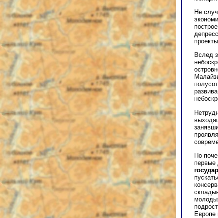
Не случ
экономи
построе
депресс
проекты
Вслед з
небоскр
островн
Малайзи
полусот
развива
небоскр
Нетрудн
выходящ
занявши
проявля
совреме
Но поче
первые 
госуда
пускать
консерв
складыв
молодых
подрост
Европе 