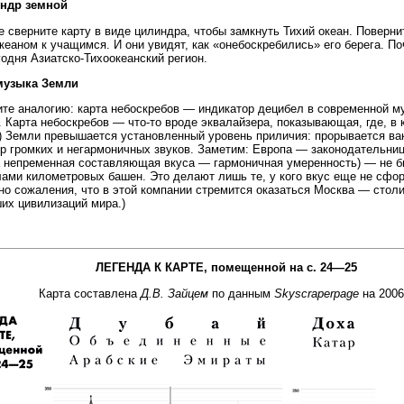
индр земной
е сверните карту в виде цилиндра, чтобы замкнуть Тихий океан. Поверни
кеаном к учащимся. И они увидят, как «онебоскребились» его берега. По
годня Азиатско-Тихоокеанский регион.
-музыка Земли
те аналогию: карта небоскребов — индикатор децибел в современной м
. Карта небоскребов — что-то вроде эквалайзера, показывающая, где, в
) Земли превышается установленный уровень приличия: прорывается ва
р громких и негармоничных звуков. Заметим: Европа — законодательни
а непременная составляющая вкуса — гармоничная умеренность) — не б
ами километровых башен. Это делают лишь те, у кого вкус еще не сфо
но сожаления, что в этой компании стремится оказаться Москва — столи
их цивилизаций мира.)
ЛЕГЕНДА К КАРТЕ, помещенной на с. 24—25
Карта составлена
Д.В. Зайцем
по данным
Skyscraperpage
на 2006 