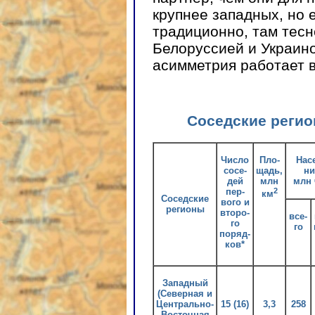
крупнее западных, но 
традиционно, там тесн
Белоруссией и Украино
асимметрия работает в
Соседские регио
Число
Пло-
Нас
сосе-
щадь,
ни
дей
млн
млн 
пер-
2
км
Соседские
вого и
регионы
второ-
все-
го
го
поряд-
ков*
Западный
(Северная и
Центрально-
15 (16)
3,3
258
Восточная