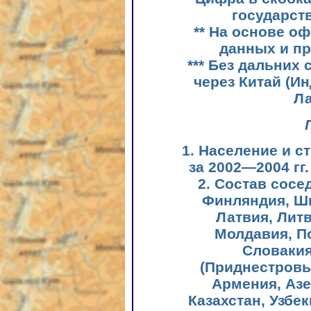
государст
** На основе о
данных и пр
*** Без дальних
через Китай (Ин
Ла
1. Население и 
за 2002—2004 гг
2. Состав сосе
Финляндия, Шв
Латвия, Литв
Молдавия, П
Словакия
(Приднестровь
Армения, Азе
Казахстан, Узбек