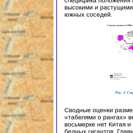
специфика положения 
высокими и растущими
южных соседей.
Рис. 3. С
Сводные оценки разме
«табелями о рангах» в
восьмерке нет Китая и
бедных гигантов. Глав