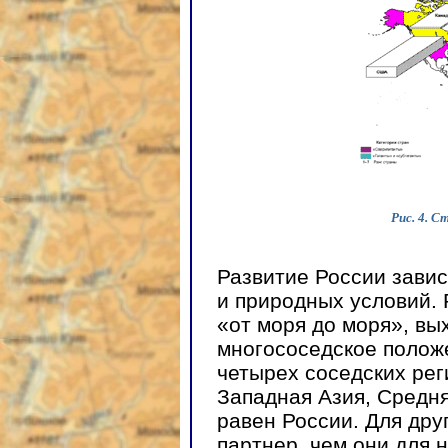
Рис. 4. С
Развитие России завис
и природных условий.
«от моря до моря», вы
многососедское положе
четырех соседских ре
Западная Азия, Средня
равен России. Для дру
партнер, чем они для н