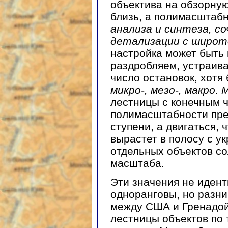
объектива на обзорную
близь, а полимасштабн
анализа и синтеза, со
детализации с широт
настройка может быть 
раздробляем, устраива
число остановок, хотя
микро-, мезо-, макро
.
М
лестницы с конечным 
полимасштабности пре
ступени, а двигаться, 
вырастет в полосу с у
отдельных объектов с
масштаба.
Эти значения не иден
одноранговы, но разни
между США и Гренадой
лестницы объектов по 