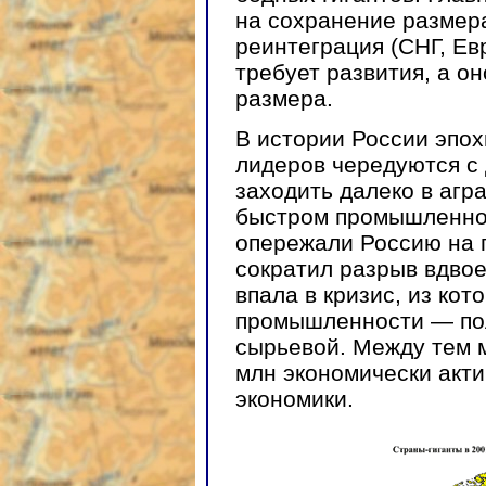
на сохранение размера
реинтеграция (СНГ, Е
требует развития, а он
размера.
В истории России
эпох
лидеров чередуются с
заходить далеко в агр
быстром промышленно
опережали Россию на 
сократил разрыв вдвое
впала в кризис, из ко
промышленности — пол
сырьевой. Между тем м
млн экономически акти
экономики.