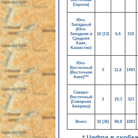
Европа)
Юго-
Западный
(Юго-
Западная и
10 (13)
6,6
210
Средняя
Азия,
Kазахстан)
Юго-
Восточный
5
11,6
1493
(Восточная
Азия)***
Северо-
Восточный
2
19,3
323
(Северная
Америка)
Всего
32 (36)
40,8
2283
* Цифра в скобк