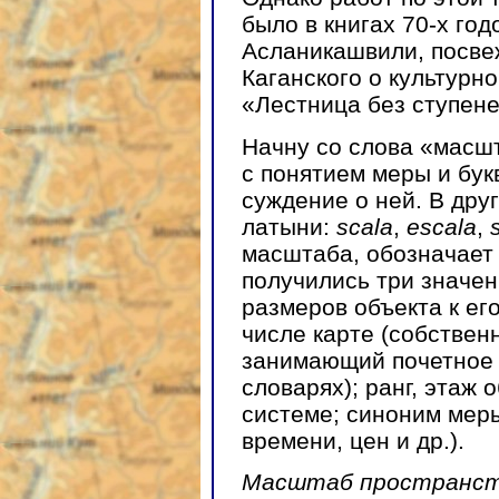
было в книгах 70-х годо
Асланикашвили, посвеж
Каганского о культур
«Лестница без ступене
Начну со слова «масшт
с понятием меры и бук
суждение о ней. В дру
латыни:
scala
,
еscala
,
масштаба, обозначает 
получились три значе
размеров объекта к ег
числе карте (собствен
занимающий почетное 
словарях); ранг, этаж 
системе; синоним мер
времени, цен и др.).
Масштаб
пространс