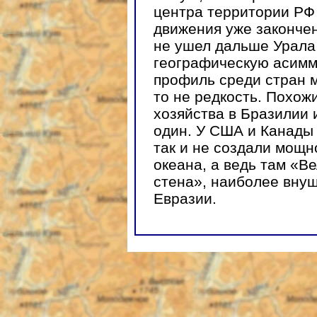
центра территории РФ 
движения уже законче
не ушел дальше Урала 
географическую асимм
профиль среди стран 
то не редкость. Похо
хозяйства в Бразилии и
один. У США и Канады 
так и не создали мощн
океана, а ведь там «В
стена», наиболее внуш
Евразии.