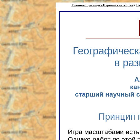
Главная страница «Первого сентября»
•
Гл
Географическ
в ра
А
кан
старший научный с
Принцип 
Игра масштабами есть 
Однако работ по этой 