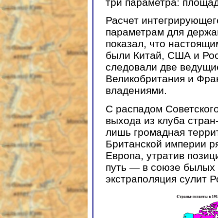
три параметра: площад
Расчет интегрирующего
параметрам для держа
показал, что настоящи
были Китай, США и Ро
следовали две ведущи
Великобритания и Фра
владениями.
С распадом Советского
выхода из клуба стран
лишь громадная террит
Британской империи р
Европа, утратив позиц
путь — в союзе былых
экстраполяция сулит Р