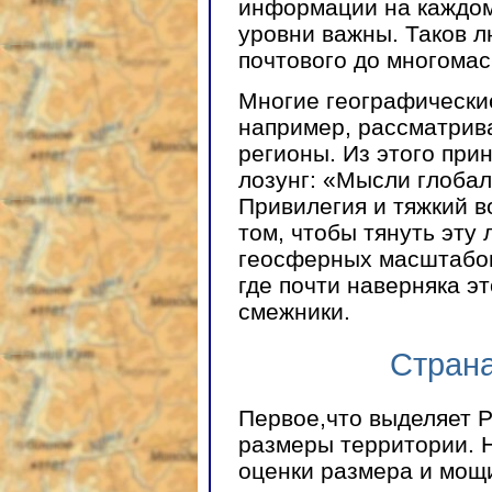
информации на каждом 
уровни важны. Таков л
почтового до многомас
Многие географически
например, рассматрива
регионы. Из этого при
лозунг: «Мысли глобал
Привилегия и тяжкий в
том, чтобы тянуть эту
геосферных масштабов
где почти наверняка э
смежники.
Страна
Первое,что выделяет 
размеры территории. Н
оценки размера и мощ