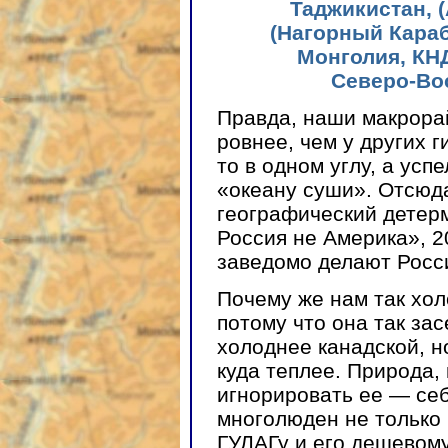
Таджикистан, (
(Нагорный Кара
Монголия, КН
Северо-Во
Правда, наши макрорай
ровнее, чем у других г
то в одном углу, а ус
«океану суши». Отсюд
географический детер
Россия не Америка», 2
заведомо делают Росс
Почему же нам так хол
потому что она так за
холоднее канадской, н
куда теплее. Природа,
игнорировать ее — се
многолюден не только
ГУЛАГу и его дешевому