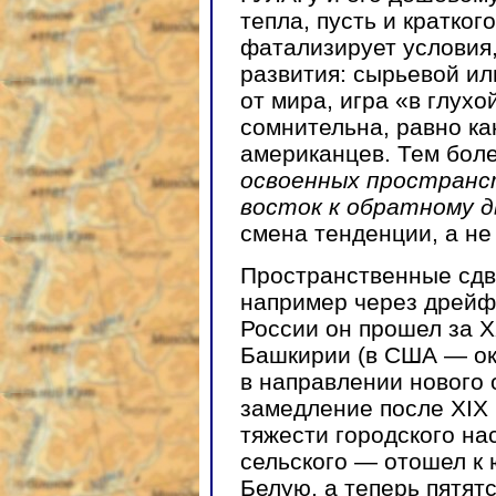
тепла, пусть и кратког
фатализирует условия,
развития: сырьевой ил
от мира, игра «в глух
сомнительна, равно ка
американцев. Тем боле
освоенных пространст
восток к обратному 
смена тенденции, а не
Пространственные сдви
например через дрейф
России он прошел за ХХ
Башкирии (в США — око
в направлении нового 
замедление после XIX в
тяжести городского нас
сельского — отошел к 
Белую, а теперь пятятс