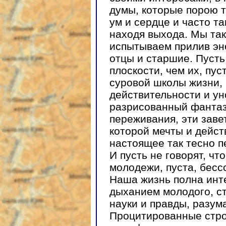
думы, которые порою 
ум и сердце и часто т
находя выхода. Мы так
испытываем прилив эне
отцы и старшие. Пуст
плоскости, чем их, пу
суровой школы жизни, 
действительности и ун
разрисованный фантаз
переживания, эти заве
которой мечты и дейст
настоящее так тесно п
И пусть не говорят, ч
молодежи, пуста, бесс
Наша жизнь полна инте
дыханием молодого, ст
науки и правды, разум
Процитированные стро