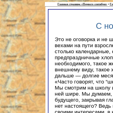
Главная страница «Первого сентября»
•
Гл
С н
Это не оговорка и не 
вехами на пути взросл
столько календарные, 
предпраздничные хлоп
необходимого, такое ж
внешнему виду, такое 
дальше — долгие мес
«Часто говорят, что “ш
Мы смотрим на школу и
ней шире. Мы думаем, 
будущего, закрывая гл
нет настоящего? Ведь
своими интересами, в