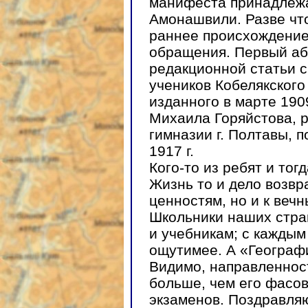
манифеста принадлежа
Амонашвили. Разве что
раннее происхождение
обращения. Первый аб
редакционной статьи 
учеников Кобелякского
изданного в марте 1909
Михаила Горяйстова, 
гимназии г. Полтавы, 
1917 г.
Кого-то из ребят и тог
Жизнь то и дело возвр
ценностям, но и к веч
Школьники наших стра
и учебникам; с каждым
ощутимее. А «Географ
Видимо, направленнос
больше, чем его фасов
экзаменов. Поздравляю