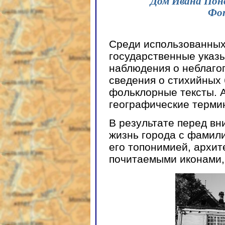
Дом Ивана Поно
Фот
Среди использованных
государственные указы
наблюдения о неблаго
сведения о стихийных 
фольклорные тексты. 
географические терми
В результате перед в
жизнь города с фамили
его топонимией, архи
почитаемыми иконами,