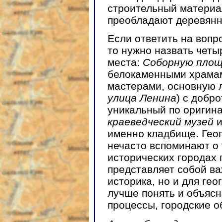
строительный материа
преобладают деревянн
Если ответить на вопр
то нужно назвать четы
места:
Соборную пло
белокаменными храма
мастерами, основную
улица Ленина
) с добр
уникальный по оригин
краеведческий музей
именно кладбище. Гео
нечасто вспоминают о 
исторических городах
представляет собой ва
историка, но и для ге
лучше понять и объяс
процессы, городские о