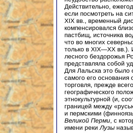
Действительно, ежего
если посмотреть на с
XIX вв., временный ди
компенсировался близ
пастбищ, источника во
что во многих северны
только в XIX—XX вв.).
лесного бездорожья Ро
представляла собой у
Для Лальска это было 
самого его основания
торговля, прежде всег
географического поло
этнокультурной (и, со
границей между «русью
и пермскими (финнояз
Великой Перми
, с кот
имени реки
Лузы
назы