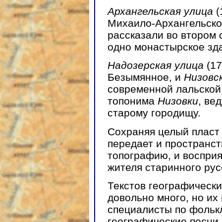
Архангельская улица
(
Михаило-Архангельског
рассказали во втором
одно монастырское зда
Надозерская улица
(17
Безымянное, и
Низовс
современной лальской
топонима
Низовки
, ве
старому городищу.
Сохраняя целый пласт 
передает и пространст
топографию, и восприя
жителя старинного рус
Текстов географически
довольно много, но их
специалисты по фолькл
географические песни