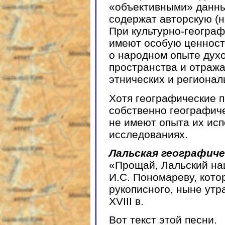
«объективными» данны
содержат авторскую (
При культурно-геогра
имеют особую ценност
о народном опыте духо
пространства и отраж
этнических и регионал
Хотя географические 
собственно географич
не имеют опыта их исп
исследованиях.
Лальская географиче
«Прощай, Лальский на
И.С. Пономареву, кото
рукописного, ныне утр
ХVIII в.
Вот текст этой песни.