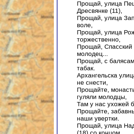
Прощай, улица Пещ
Дресвянке (11),
Прощай, улица Зап
воле,
Прощай, улица Рож
торжественно,
Прощай, Спасский к
молодец...
Прощай, с балясам
табак.
Архангельска улица
не снести,
Прощайте, монасты
гуляли молодцы,
Там у нас ухожей б
Прощайте, забавн
наши увертки.
Прощай, улица Над
(18) со концом...