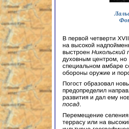
Лальс
Фот
В первой четверти XVI
на высокой надпоймен
выстроен
Никольский 
духовным центром, но 
специальном амбаре с
обороны оружие и пор
Погост образовал новы
предопределил направ
развития и дал ему н
посад
.
Перемещение селения
террасу или на высоки
культурно-географичес