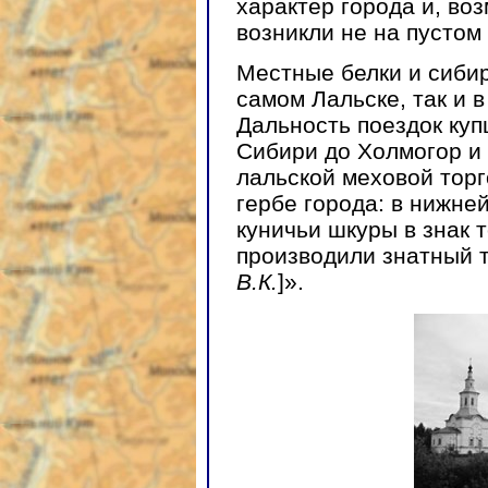
характер города и, во
возникли не на пустом
Местные белки и сибир
самом Лальске, так и 
Дальность поездок куп
Сибири до Холмогор и 
лальской меховой тор
гербе города: в нижне
куничьи шкуры в знак т
производили знатный т
В.К.
]».