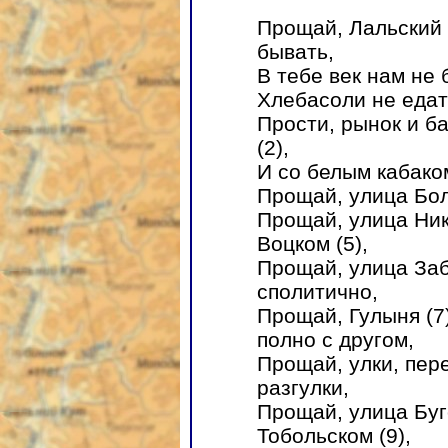
Прощай, Лальский 
бывать,
В тебе век нам не 
Хлебасоли не едат
Прости, рынок и ба
(2),
И со белым кабако
Прощай, улица Бол
Прощай, улица Ник
Воцком (5),
Прощай, улица Заб
сполитично,
Прощай, Гулыня (7)
полно с другом,
Прощай, улки, пер
разгулки,
Прощай, улица Буго
Тобольском (9),