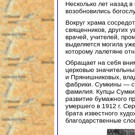
Несколько лет назад в
возобновились богосл
Вокруг храма сосредо
священников, других 
врачей, учителей, пр
выделяется могила уже
которому лалетяне отн
Обращает на себя вни
церковью значительны
и Прянишниковых, вла
фабрики. Сумкины — с
фамилия. Купцы Сумки
развитие бумажного пр
умершего в 1912 г. С
брата известного худ
благодарственные сло