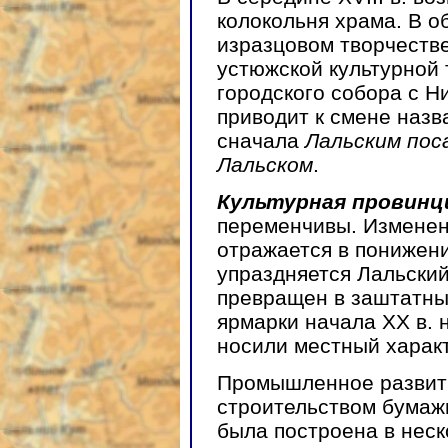
колокольня храма. В о
изразцовом творчеств
устюжской культурной
городского собора с Н
приводит к смене назв
сначала
Лальским пос
Лальском
.
Культурная провинц
переменчивы. Изменен
отражается в понижении
упраздняется Лальский 
превращен в заштатны
ярмарки начала XX в. 
носили местный харак
Промышленное развити
строительством бумажн
была построена в неск