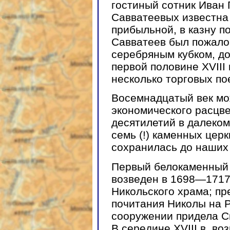
гостиный сотник Иван
Савватеевых известна 
прибыльной, в казну п
Савватеев был пожало
серебряным кубком, до
первой половине XVIII
несколько торговых по
Восемнадцатый век мо
экономического расцве
десятилетий в далеко
семь (!) каменных цер
сохранилась до наших
Первый белокаменный
возведен в 1698—1717 
Никольского храма; п
почитания Николы на 
сооружении придела Св
В середине XVIII в. во