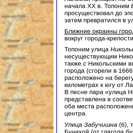
начала XX в. Топоним
просуществовал до эп
затем превратился в у
Ближние окраины горо
вокруг города-крепости
Топоним улица
Николь
несуществующим Никол
также с Никольскими 
города (сгорели в 1666
расположено на берегу
километрах к югу от Ла
В песне пара «улица 
представлена в соотве
оба места расположен
центра.
Улица
Забучишна
(6), 
Бучихой (от глагола
бу