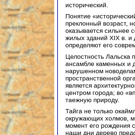
исторический.
Понятие «исторический
преклонный возраст, но
оказывается сильнее с
жилых зданий XIX в. и 
определяют его совре
Целостность Лальска п
ансамбле каменных и 
нарушенном новоделам
пространственной орга
является архитектурн
центром города; во «
таежную природу.
Тайга не только окаймл
окружающих холмов, м
момент его рождения с
наши дни дерево пред