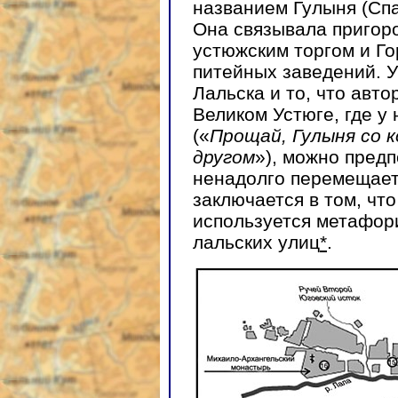
названием Гулыня (Спа
Она связывала пригор
устюжским торгом и Г
питейных заведений. У
Лальска и то, что авто
Великом Устюге, где у 
(«
Прощай, Гулыня со к
другом
»), можно пред
ненадолго перемещаетс
заключается в том, чт
используется метафор
лальских улиц
*
.