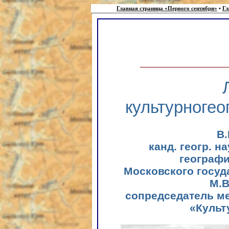
Главная страница «Первого сентября»
•
Гл
культурно­ге
В
канд. геогр. н
географи
Московского госуд
М.В
сопредседатель м
«Культ