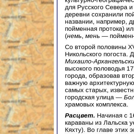
для Русского Севера и
деревни сохранили по
названии, например, 
пойменная протока) и
(
немь
,
мень
— пойменны
Со второй половины XV
Никольского погоста. 
Михаило-Архангельск
высокого половодья 17
города, образовав вто
важную архитектурную
самых старых, известна
городская улица —
Бо
храмовых комплекса.
Расцвет.
Начиная с 16
караваны из Лальска у
Кяхту). Во главе этих 