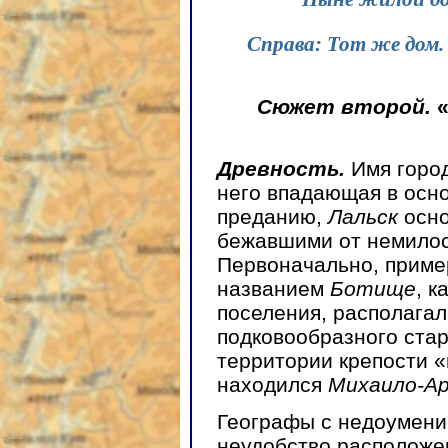
Справа: Тот же дом.
Сюжет второй.
«
Древность.
Имя горо
него впадающая в осн
преданию,
Лальск
осно
бежавшими от немилос
Первоначально, пример
названием
Ботище
, к
поселения, располага
подковообразного ста
территории крепости «
находился
Михаило-Ар
Географы с недоумени
неудобство расположе