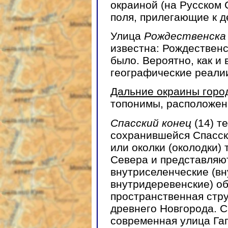
окраиной (на Русском
поля, прилегающие к д
Улица
Рождественска
известна: Рождественс
было. Вероятно, как и 
географические реали
Дальние окраины горо
топонимы, расположенн
Спасский конец
(14) т
сохранившейся Спасск
или околки (околодки)
Севера и представляю
внутриселенческие (вн
внутридеревенские) об
пространственная стру
древнего Новгорода. С
современная улица Га