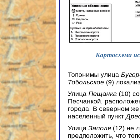
Картосхема ис
Топонимы улица
Буго
Тобольское
(9) локали
Улица
Пещанка
(10) с
Песчанкой, расположе
города. В северном же
населенный пункт
Дре
Улица
Заполя
(12) не 
предположить, что топ