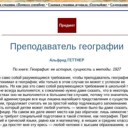
я страница «Первого сентября»
•
Главная страница журнала «География»
•
Содержание
Предмет
Преподаватель географии
Альфред ГЕТТНЕР
По книге:
География: ее история, сущность и методы. 1927
 само собой разумеющимся требование, чтобы преподава­тель географии
понимал в географии; ибо только в этом случае он может с успехом ее
вать. Но как раз это само собой разумеющееся требование в школьной 
не всегда выполняется; к сожалению нужно даже сказать, что в некотор
ствах оно не выполняется в большинстве случаев, потому что зна­чител
й администрации все еще лишена малейшего представления о существ
ии, продолжает считать ее за простой набор подлежащего запоминанию
ть который детям может любой учитель — можно было бы даже сказат
фицер. На самом же деле имеет место как раз обратное: лишь немногие
ы требуют специальной подготовки в такой степени, как география. Пре
ий и грече­ский языки, равно как и математику, в низших и средних класс
 да простят мне эту ересь — любой человек с высшим образованием, н