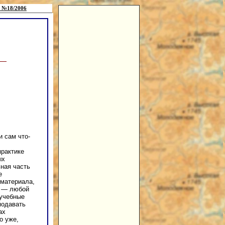
 №18/2006
 сам что-
практике
ых
ьная часть
е
 материала,
ь — любой
 учебные
подавать
ах
о уже,