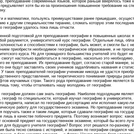
р, пре­подавание современных языков, которое раньше вверялось тоже 
 предъявляет хотя бы из-за произношения повышенное требо­вание на с
вку.
и и математики, пользуясь преимуществами ранее пришедших, осущес
ию к другим специальностям тиранию, сломать которую этим последни
о географии удалось пока лишь отчасти.
енной подготовкой для преподавания географии в повышен­ных школах я
бой разумеется, университетский курс географии. Отдельные лица, об
склонностью и спо­собностями к географии, быть может, и смогли бы с н
нием приобрести необходимое географическое образование, и не про­хо
итетского курса. Но для громадного большинства учителей это будет не
е смогут настолько вработаться в географию, насколько это необходимо
го ее преподавания. Их преподавание будет, согласно старой манере, 
что они будут заставлять своих учеников задалбливать названия и ста­ти
 У таких преподавателей географии ученикам никогда не удастся приобр
дственного представления, ни теоре­тического понимания природы разл
тов изучаемых стран. Такого рода преподавание географии является б
лишь тому, чтобы отталкивать нашу молодежь от географии.
 географии должен сам знать географию. Наиболее подходящим являет
, географ по специальности, который изучал географию в университете, 
го предмета, написал по географии диссертацию или исполнил какую-л
ическую работу для государственного экзамена. Но преподавание геогр
я поручать также и таким лицам, которые сдавали географию на госуда
е лишь в качестве побочного предмета. По­этому возникает вопрос: како
т основной предмет на государственном экзамене, который бы всего лу
л для будущего учителя географии? Вопрос этот решался по-разному. 
ия была тесно связана с историей, и экзамен по географии сво­дился час