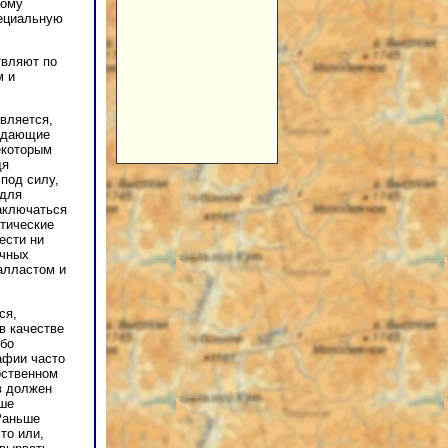
кому
пециальную
твляют по
м и
вляется,
ладающие
екоторым
дя
 под силу,
 для
заключаться
стические
ести ни
ичных
алластом и
ся,
в качестве
ибо
афии часто
рственном
в должен
чше
Раньше
то или,