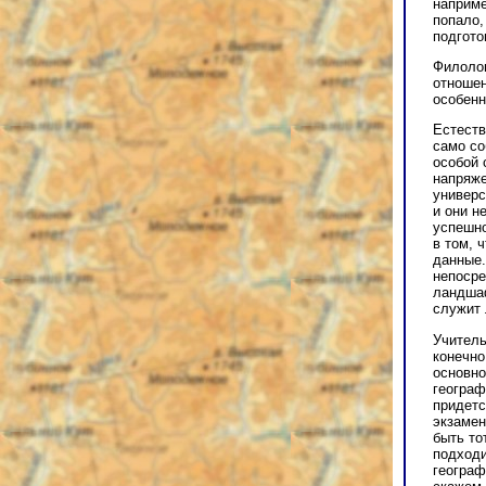
наприме
попало,
подгото
Филолог
отношен
особенн
Естеств
само со
особой 
напряже
универс
и они н
успешно
в том, 
данные.
непосре
ландшаф
служит 
Учитель
конечно
основно
географ
придетс
экзамен
быть то
подходи
географ