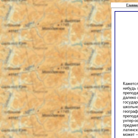
Главна
Кажется
нибудь 
препода
далеко 
государ
школьно
географ
препода
унтер-о
предмет
латинск
может —