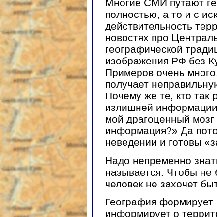
Многие СМИ путают ге
полностью, а то и с и
действительность тер
новостях про Централь
географической традиц
изображения РФ без Ку
Примеров очень много
получает неправильну
Почему же те, кто так 
излишней информации»
мой драгоценный мозг
информация?» Да пото
неведении и готовы «з
Надо непременно знать,
называется. Чтобы не 
человек не захочет бы
География формирует 
информирует о террит