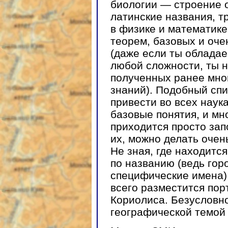
биологии — строение о
латинские названия, 
в физике и математик
теорем, базовых и оче
(даже если ты облада
любой сложности, ты н
полученных ранее мно
знаний). Подобный спи
привести во всех наук
базовые понятия, и мн
приходится просто зап
их, можно делать очен
Не зная, где находитс
по названию (ведь гор
специфические имена);
всего разместится пор
Кориолиса. Безусловно
географической темой 