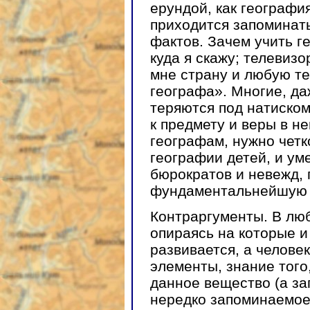
ерундой, как география
приходится запоминат
фактов. Зачем учить г
куда я скажу; телевизо
мне страну и любую т
географа». Многие, д
теряются под натиском
к предмету и веры в н
географам, нужно четк
географии детей, и ум
бюрократов и невежд,
фундаментальнейшую 
Контраргументы. В люб
опираясь на которые и
развивается, а человек
элементы, знание того,
данное вещество (а за
нередко запоминаемое 