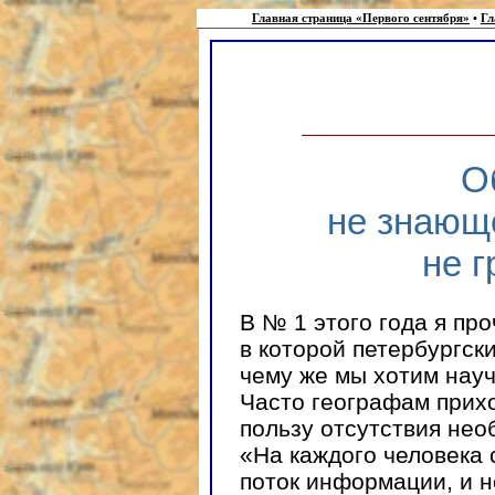
Главная страница «Первого сентября»
•
Гл
О
не знающ
не 
В № 1 этого года я пр
в которой петербургск
чему же мы хотим науч
Часто географам прих
пользу отсутствия нео
«На каждого человека
поток информации, и н