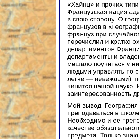
«Хайнц» и прочих типи
Французская нация аде
в свою сторону. О гео
французов в «Географи
француз при случайном
перечислил и кратко о
департаментов Франции
департаменты и владен
мешало поучиться у н
людьми управлять по 
легче — невеждами), п
чинится нашей науке. 
заинтересованность др
Мой вывод. География
преподаваться в школе
Необходимо и ее препо
качестве обязательно
предмета. Только зна