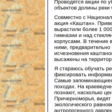
Проводятся акции по 
объектов долины реки 
Совместно с Национал
акция «Каштан». Прив
вырастили более 1 00
гимназии и над стекл
корпусами. В течение 
ними, предварительно 
исчезновения каштано
высажены на территор
Я стараюсь обучать р
фиксировать информац
Самые запоминающиеся
походах. На краеведч
познают, насколько це
Причерноморья, видят
экологического равнов
антропогенного давлен