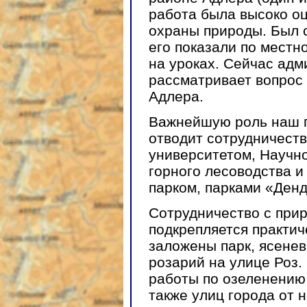
работа была высоко о
охраны природы. Был 
его показали по местн
на уроках. Сейчас адм
рассматривает вопрос 
Адлера.
Важнейшую роль наш п
отводит сотрудничест
университетом, Научн
горного лесоводства и
парком, парками «Ден
Сотрудничество с при
подкрепляется практич
заложены парк, ясенев
розарий на улице Роз.
работы по озеленению 
также улиц города от 