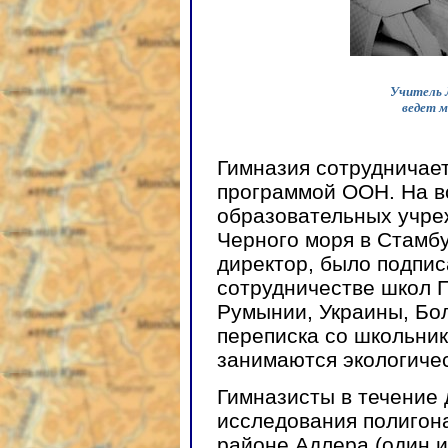
Учитель 
ведет м
Гимназия сотрудничает
программой ООН. На в
образовательных учре
Черного моря в Стамбу
директор, было подпи
сотрудничестве школ 
Румынии, Украины, Бол
переписка со школьник
занимаются экологиче
Гимназисты в течение 
исследования полигон
районе Адлера (один и