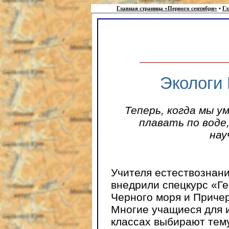
Главная страница «Первого сентября»
•
Гл
Экологи
Теперь, когда мы у
плавать по воде
нау
Учителя естествознан
внедрили спецкурс «Ге
Черного моря и Причер
Многие учащиеся для и
классах выбирают тем