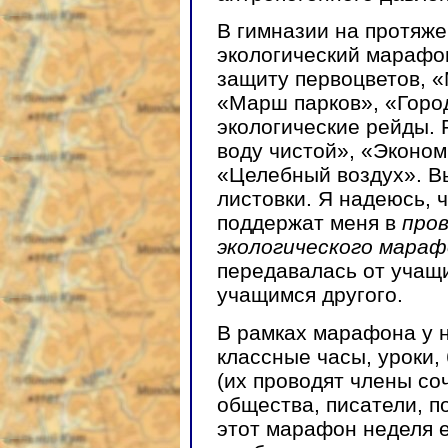
В гимназии на протяже
экологический марафо
защиту первоцветов, 
«Марш парков», «Горо
экологические рейды.
воду чистой», «Эконом
«Целебный воздух». В
листовки. Я надеюсь, 
поддержат меня в
пров
экологического мара
передавалась от учащи
учащимся другого.
В рамках марафона у н
классные часы, уроки,
(их проводят члены со
общества, писатели, п
этот марафон неделя е