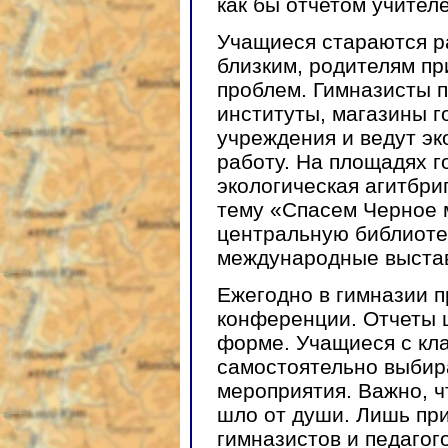
как бы отчетом учител
Учащиеся стараются р
близким, родителям пр
проблем. Гимназисты 
институты, магазины г
учреждения и ведут э
работу. На площадях г
экологическая агитбри
тему «Спасем Черное 
центральную библиотек
международные выстав
Ежегодно в гимназии п
конференции. Отчеты 
форме. Учащиеся с кл
самостоятельно выбир
мероприятия. Важно, чт
шло от души. Лишь пр
гимназистов и педагог