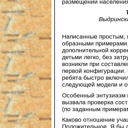
размещении населения
Выдринска
Написанные простым, я
образными примерами,
дополнительной корре
детьми легко, без зат
возникли при составле
первой конфигурации. 
ребята быстро включил
следующей модели и ос
Особенный энтузиазм 
вызвала проверка сос
(по заданным примерам
Каково отношение уча
Положительное. Я бы д