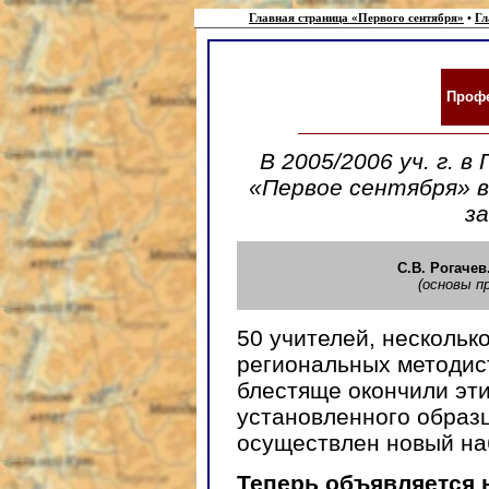
Главная страница «Первого сентября»
•
Гл
Профе
В 2005/2006 уч. г. 
«Первое сентября» в
з
С.В. Рогач
(основы п
50 учителей, нескольк
региональных методист
блестяще окончили эти
установленного образц
осуществлен новый на
Теперь объявляется 