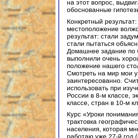
на этот вопрос, выдви
обоснованные гипотез
Конкретный результат:
местоположение волжс
результат: стали заду
стали пытаться объясн
Домашнее задание по 
выполнили очень хоро
положение нашего стол
Смотреть на мир мои 
заинтересованно. Счит
использовать при изу
России в 8-м классе, 
классе, стран в 10-м к
Курс «Уроки понимани
трактовка географичес
населения, которая мне
работаю уже 27-й год (