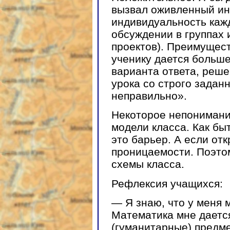
вызвал оживленный ин
индивидуальность кажд
обсуждении в группах
проектов). Преимущест
ученику дается больше
варианта ответа, реше
урока со строго задан
неправильно».
Некоторое непонимани
модели класса. Как бы
это барьер. А если отк
проницаемости. Поэто
схемы класса.
Рефлексия учащихся:
— Я знаю, что у меня 
Математика мне дается
(гуманитарные) предме