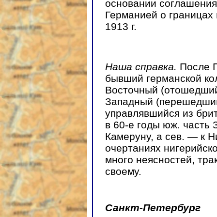
основании соглашения
Германией о границах 
1913 г.
Наша справка.
После 
бывший германской ко
Восточный (отошедший
Западный (перешедший
управлявшийся из брит
в 60-е годы юж. часть
Камеруну, а сев. — к Н
очертаниях нигерийск
много неясностей, тра
своему.
Санкт-Петербург