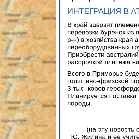
ИНТЕГРАЦИЯ В 
В край завозят племен
перевозки буренок из 
р-н) в хозяйства края
переоборудованных гр
Приобрести австралийс
рассрочкой платежа на 
Всего в Приморье буде
голштино-фризской по
3 тыс. коров герефорд
Планируется поставка
породы.
(на эту новость
Ю. Жилина и ее учите