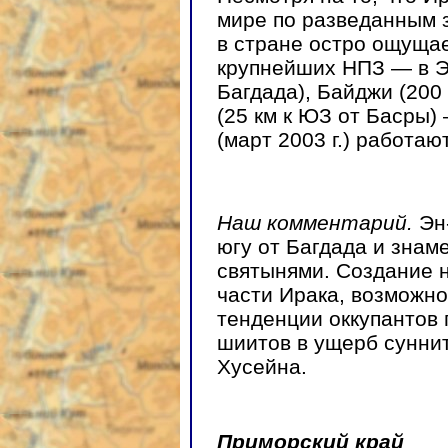
мире по разведанным 
в стране остро ощущае
крупнейших НПЗ — в Эд
Багдада), Байджи (200
(25 км к ЮЗ от Басры)
(март 2003 г.) работа
Наш комментарий.
Эн
югу от Багдада и знам
святынями. Создание н
части Ирака, возможно
тенденции оккупантов
шиитов в ущерб сунн
Хусейна.
Приморский край