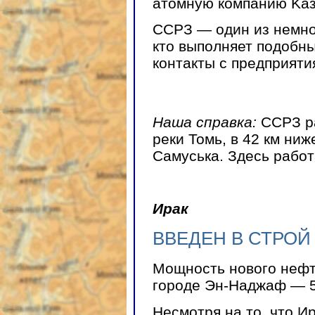
атомную компанию Kа
ССРЗ — один из немно
кто выполняет подобны
контакты с предприяти
Наша справка:
CCPЗ ра
реки Томь, в 42 км ниж
Самуська. Здесь работ
Ирак
ВВЕДЕН В СТРОЙ
Мощность нового неф
городе Эн-Наджаф — 50
Несмотря на то, что И