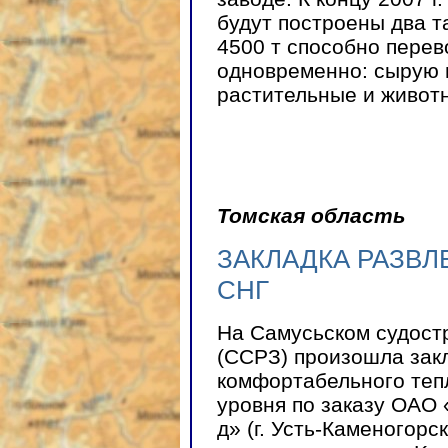
будут построены два т
4500 т способно перев
одновременно: сырую 
растительные и животн
Томская область
ЗАКЛАДКА РАЗВЛ
СНГ
На Самусьском судост
(ССРЗ) произошла зак
комфортабельного теп
уровня по заказу ОАО 
д» (г. Усть-Каменогорс