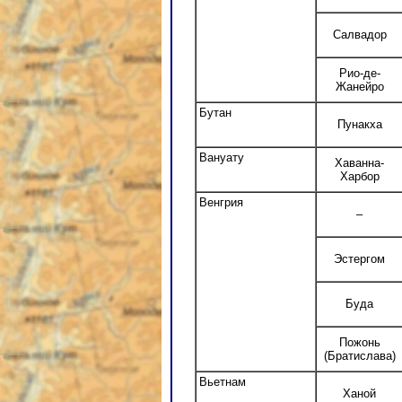
Салвадор
Рио-де-
Жанейро
Бутан
Пунакха
Вануату
Хаванна-
Харбор
Венгрия
–
Эстергом
Буда
Пожонь
(Братислава)
Вьетнам
Ханой