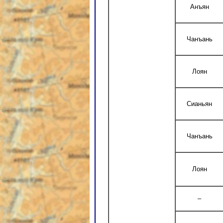
Анъян
Чанъань
Лоян
Сианьян
Чанъань
Лоян
–