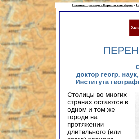
Главная страница «Первого сентября»
•
Г
Узл
ПЕРЕН
доктор геогр. нау
Института географ
Столицы во многих
странах остаются в
одном и том же
городе на
протяжении
длительного (или