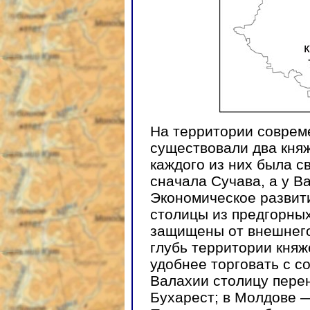
На территории соврем
существовали два кня
каждого из них была с
сначала Сучава, а у В
Экономическое развити
столицы из предгорных
защищены от внешнего
глубь территории княж
удобнее торговать с с
Валахии столицу пере
Бухарест; в Молдове —