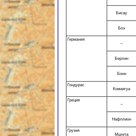
Бисау
Боэ
Германия
–
Берлин
Бонн
Гондурас
Комаягуа
Греция
–
Нафплион
Грузия
Мцхета