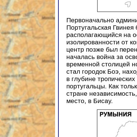
Первоначально админ
Португальская Гвинея 
располагающийся на ос
изолированности от ко
центр позже был перен
началась война за осв
временной столицей н
стал городок Боэ, нах
в глубине тропических
португальцы. Как толь
стране независимость,
место, в Бисау.