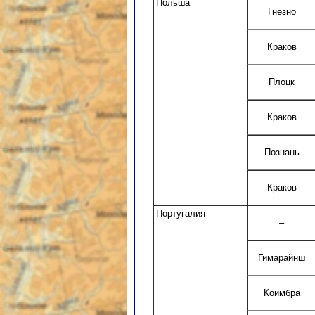
Польша
Гнезно
Краков
Плоцк
Краков
Познань
Краков
Португалия
–
Гимарайнш
Коимбра