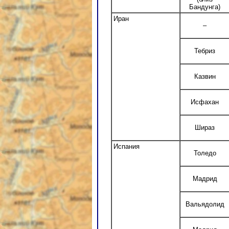
Бандунга)
Иран
–
Тебриз
Казвин
Исфахан
Шираз
Испания
Толедо
Мадрид
Вальядолид