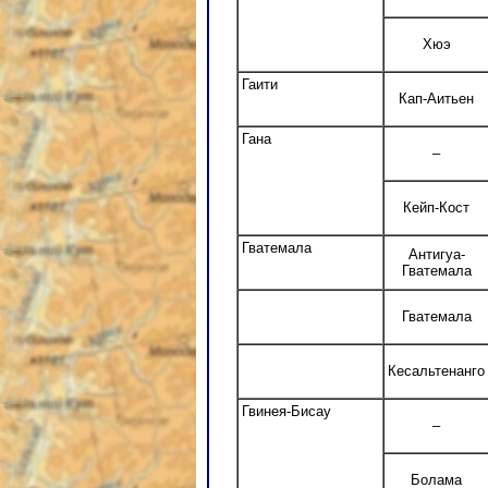
Хюэ
Гаити
Кап-Аитьен
Гана
–
Кейп-Кост
Гватемала
Антигуа-
Гватемала
Гватемала
Кесальтенанго
Гвинея-Бисау
–
Болама