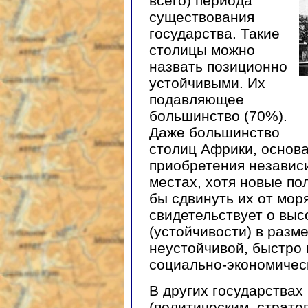
всего) периода
существования
государства. Такие
столицы можно
назвать позиционно
устойчивыми. Их
подавляющее
большинство (70%).
Даже большинство
столиц Африки, основ
приобретения независ
местах, хотя новые п
бы сдвинуть их от моря
свидетельствует о выс
(устойчивости) в разм
неустойчивой, быстро
социально-экономичес
В других государствах
(политическим, страте