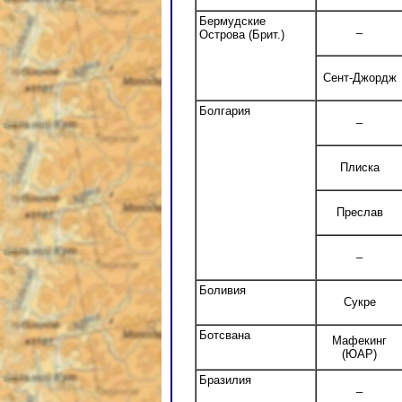
Бермудские
–
Острова (Брит.)
Сент-Джордж
Болгария
–
Плиска
Преслав
–
Боливия
Сукре
Ботсвана
Мафекинг
(ЮАР)
Бразилия
–