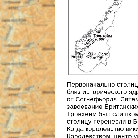
Первоначально столиц
близ исторического яд
от Согнефьорда. Затем
завоевание Британски
Тронхейм был слишком 
столицу перенесли в Б
Когда королевство вик
Королевством, центр у