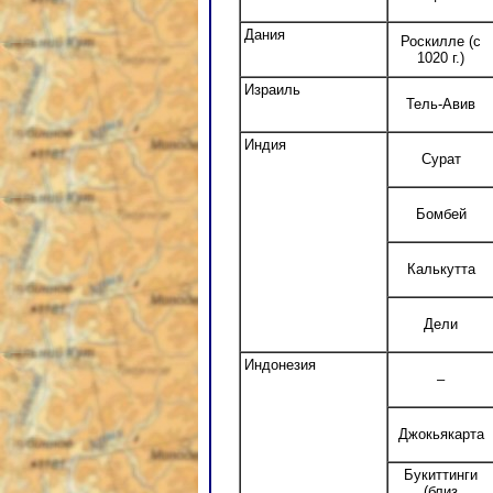
Дания
Роскилле (с
1020 г.)
Израиль
Тель-Авив
Индия
Сурат
Бомбей
Калькутта
Дели
Индонезия
–
Джокьякарта
Букиттинги
(близ