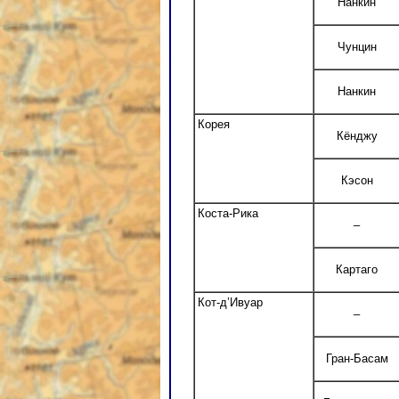
Нанкин
Чунцин
Нанкин
Корея
Кёнджу
Кэсон
Коста-Рика
–
Картаго
Кот-д’Ивуар
–
Гран-Басам