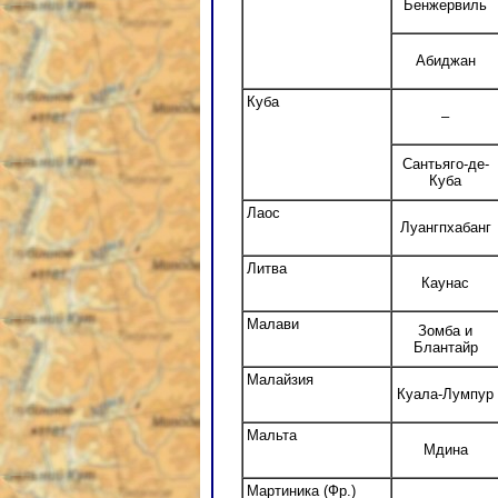
Бенжервиль
Абиджан
Куба
–
Сантьяго-де-
Куба
Лаос
Луангпхабанг
Литва
Каунас
Малави
Зомба и
Блантайр
Малайзия
Куала-Лумпур
Мальта
Мдина
Мартиника (Фр.)