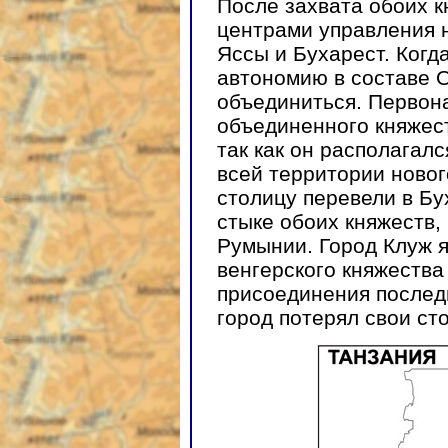
После захвата обоих 
центрами управления 
Яссы и Бухарест. Когд
автономию в составе 
объединиться. Первон
объединенного княжес
так как он располагал
всей территории новог
столицу перевели в Бу
стыке обоих княжеств,
Румынии. Город Клуж я
венгерского княжества
присоединения послед
город потерял свои ст