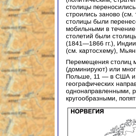
столицы переносились 
строились заново (см. 
столицы были перенес
мобильными в течение
столетий были столицы
(1841—1866 гг.), Индии
(см. картосхему), Мья
Перемещения столиц м
(доминируют) или мног
Польше, 11 — в США и 
географических напра
однонаправленными, 
кругообразными, попя