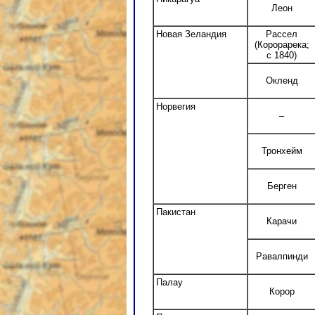
Леон
Новая Зеландия
Рассел
(Корорарека;
с 1840)
Окленд
Норвегия
–
Тронхейм
Берген
Пакистан
Карачи
Равалпинди
Палау
Корор