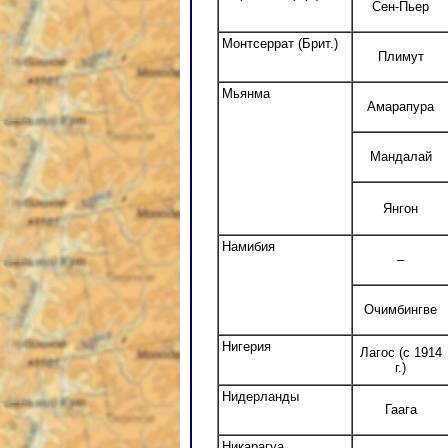
Сен-Пьер
Монтсеррат (Брит.)
Плимут
Мьянма
Амарапура
Мандалай
Янгон
Намибия
–
Очимбингве
Нигерия
Лагос (с 1914
г.)
Нидерланды
Гаага
Никарагуа