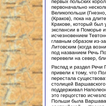
первых польских корол
первоначально несколь
Великопольши (Гнезно
(Краков), пока на длит
Кракове, который был 
экспансии в Поморье и
исчезновением Тевтонс
главным образом из-за
Литовским (когда возн
под названием Речь По
перевели на север, бли
Распад и раздел Речи П
привели к тому, что По
перестала существоват
столицей Варшавского 
поддерживал Наполеон
это герцогство исчезл
Польши была Варшава,