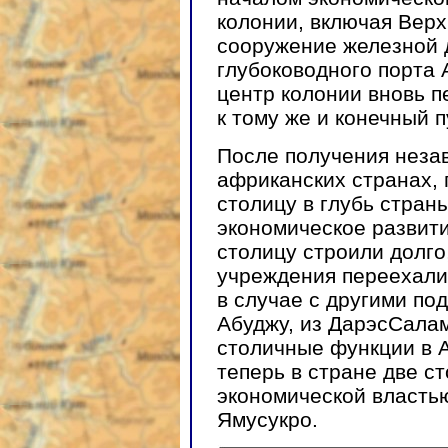
колонии, включая Вер
сооружение железной 
глубоководного порта 
центр колонии вновь п
к тому же и конечный 
После получения незав
африканских странах,
столицу в глубь стран
экономическое развит
столицу строили долго
учреждения переехали 
в случае с другими по
Абуджу, из ДарэсСалам
столичные функции в 
теперь в стране две с
экономической властью
Ямусукро.