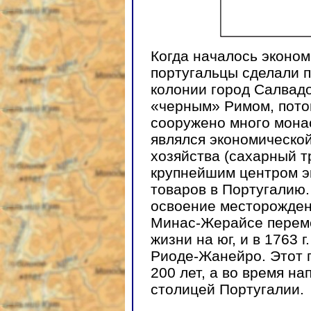
Когда началось эконом
португальцы сделали 
колонии город Салвадо
«черным» Римом, потом
сооружено много монас
являлся экономическо
хозяйства (сахарный тр
крупнейшим центром э
товаров в Португалию
освоение месторожден
Минас-Жерайсе переме
жизни на юг, и в 1763 
Риоде-Жанейро. Этот г
200 лет, а во время н
столицей Португалии.