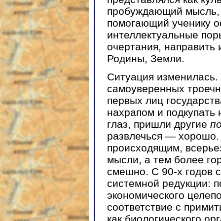
пробуждающий мысль,
помогающий ученику 
интеллектуальные пор
очертания, направить 
Родины, Земли.
Ситуация изменилась.
самоуверенных троечни
первых лиц государств
нахрапом и подкупать
глаз, пришли другие
п
развлечься — хорошо.
происходящим, всерье
мысли, а тем более го
смешно. С 90-х годов 
системной редукции: п
экономического целепо
соответствие с прими
как биологического ор