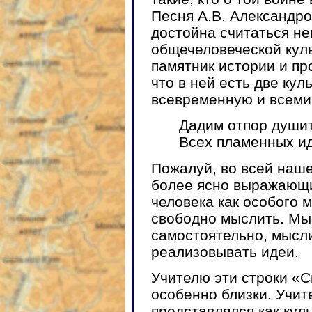
Песня А.В. Александро
достойна считаться н
общечеловеческой куль
памятник истории и пр
что в ней есть две ку
всевременную и всеми
Дадим отпор души
Всех пламенных ид
Пожалуй, во всей наше
более ясно выражающи
человека как особого 
свободно мыслить. М
самостоятельно, мысли
реализовывать идеи.
Учителю эти строки «
особенно близки. Учите
представлялся как кул