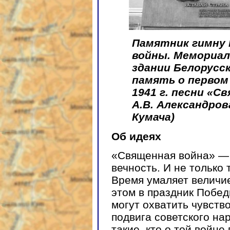
Памятник гимну
войны. Мемориал
здании Белорусск
память о первом
1941 г. песни «С
А.В. Александрова
Кумача)
Об идеях
«Священная война» — 
вечность. И не только 
Время умаляет величие
этом в праздник Побе
могут охватить чувств
подвига советского на
такие, кто о той войне