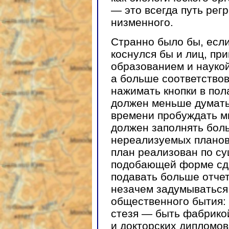
— это всегда путь рег
низменного.
Странно было бы, есл
коснулся бы и лиц, п
образованием и науко
а больше соответствов
нажимать кнопки в пол
должен меньше думать
времени пробуждать мы
должен заполнять бол
нереализуемых планов 
план реализован по су
подобающей форме сда
подавать больше отчет
незачем задумываться
общественного бытия: 
стезя — быть фабрикой
и докторских дипломов