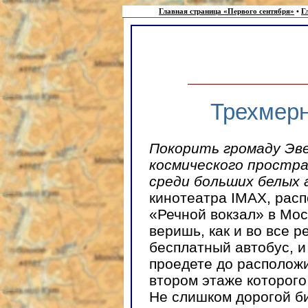
Главная страница «Первого сентября»
•
Г
Трехмерн
Покорить громаду Эв
космического простра
среди больших белых 
кинотеатра IMAX, расп
«Речной вокзал» в Мос
веришь, как и во все 
бесплатный автобус, и
проедете до располож
втором этаже которого
Не слишком дорогой би