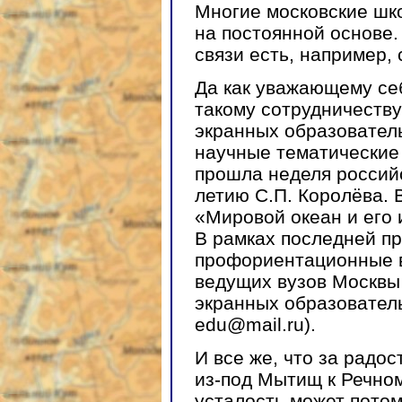
Многие московские шк
на постоянной основе.
связи есть, например,
Да как уважающему себ
такому сотрудничеств
экранных образовател
научные тематические
прошла неделя российс
летию С.П. Королёва. 
«Мировой океан и его 
В рамках последней п
профориентационные в
ведущих вузов Москвы 
экранных образовател
edu@mail.ru).
И все же, что за радос
из-под Мытищ к Речно
усталость может потом