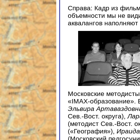
Справа: Кадр из фильм
объемности мы не види
аквалангов наполняют
Московские методисты
«IMAX-образование». В
Эльвира Артаваздовн
Сев.-Вост. округа),
Лар
(методист Сев.-Вост. о
(«География»),
Ираида
(Московский педгосуни