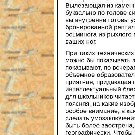
Вылезающая из каменн
буквально по голове с
вы внутренне готовы у
бронированной рептил
осьминога из рыхлого 
ваших ног.
При таких технических
можно бы показывать з
показывают, по вечера
объемное образователь
приятная, придающая 
интеллектуальный бле
для школьников читает
поясняя, на какие изо
особое внимание, в ка
сделать умозаключени
быть более заострена,
географически. Чтобы