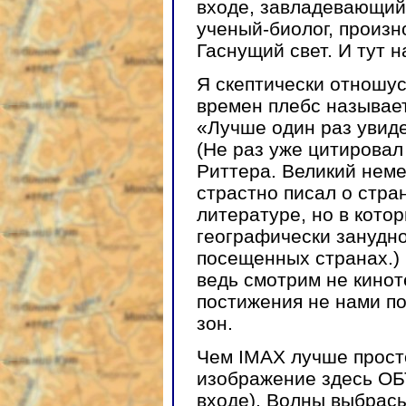
входе, завладевающи
ученый-биолог, произн
Гаснущий свет. И тут н
Я скептически отношус
времен плебс называе
«Лучше один раз увиде
(Не раз уже цитировал
Риттера. Великий неме
страстно писал о стра
литературе, но в котор
географически занудн
посещенных странах.)
ведь смотрим не кинот
постижения не нами п
зон.
Чем IMAX лучше просто
изображение здесь ОБ
входе). Волны выбрасы