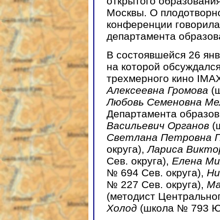
открытого образования
Москвы. О плодотворно
конференции говорила
департамента образо
В состоявшейся 26 ян
на которой обсуждалс
трехмерного кино IMA
Алексеевна Громова
(ш
Любовь Семеновна Ме
Департамента образова
Васильевич Органов
(
Светлана Петровна 
округа),
Лариса Викто
Сев. округа),
Елена Ми
№ 694 Сев. округа),
Ни
№ 227 Сев. округа),
Ма
(методист Центральног
Холод
(школа № 793 Юж