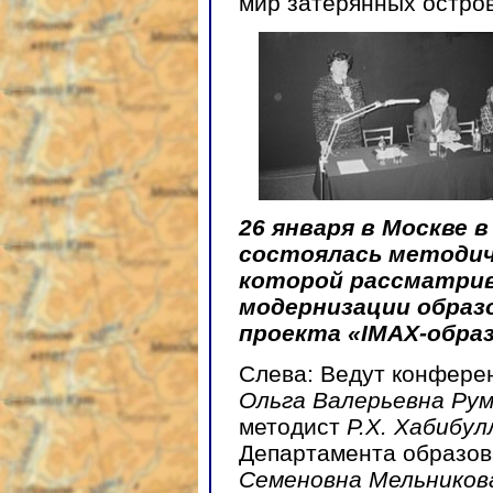
мир затерянных остро
26 января в Москве 
состоялась методич
которой рассматри
модернизации образ
проекта «IMAX-обра
Слева: Ведут конфере
Ольга Валерьевна Ру
методист
Р.Х. Хабибу
Департамента образов
Семеновна Мельников