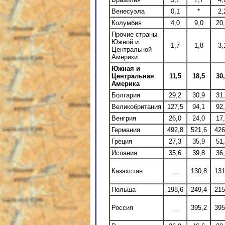
Венесуэла
0,1
*
2,
Колумбия
4,0
9,0
20
Прочие страны
Южной и
1,7
1,8
3,
Центральной
Америки
Южная и
Центральная
11,5
18,5
30
Америка
Болгария
29,2
30,9
31
Великобритания
127,5
94,1
92
Венгрия
26,0
24,0
17
Германия
492,8
521,6
426
Греция
27,3
35,9
51
Испания
35,6
39,8
36
Казахстан
130,8
131
…
Польша
198,6
249,4
215
Россия
395,2
395
…