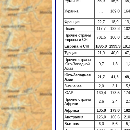
Румыния
36,9
46,6
38
Украина
189,0
164
…
Франция
22,7
18,9
13
Чехия
117,7
122,8
102
Прочие страны
781,5
100,8
101
Европы и СНГ
Европа и СНГ
1895,9
1999,9
181
Турция
21,0
40,0
47
Прочие страны
Юго-Западной
0,7
1,3
1,
Азии
Юго-Западная
21,7
41,3
48
Азия
Зимбабве
2,9
3,1
5,
ЮАР
130,4
173,5
174
Прочие страны
2,6
2,4
2,
Африки
Африка
135,9
179,0
182
Австралия
126,9
166,6
210
Вьетнам
6,0
5,6
5,