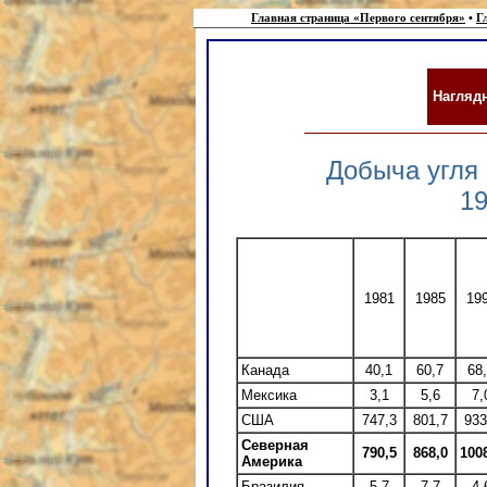
Главная страница «Первого сентября»
•
Г
Наглядн
Добыча угля 
19
1981
1985
19
Канада
40,1
60,7
68
Мексика
3,1
5,6
7,
США
747,3
801,7
933
Северная
790,5
868,0
100
Америка
Бразилия
5,7
7,7
4,