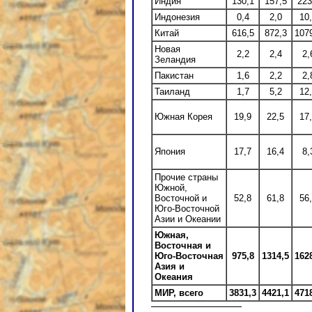
Индия
130,1
157,5
223
Индонезия
0,4
2,0
10
Китай
616,5
872,3
107
Новая
2,2
2,4
2,
Зеландия
Пакистан
1,6
2,2
2,
Таиланд
1,7
5,2
12
Южная Корея
19,9
22,5
17
Япония
17,7
16,4
8,
Прочие страны
Южной,
Восточной и
52,8
61,8
56
Юго-Восточной
Азии и Океании
Южная,
Восточная и
Юго-Восточная
975,8
1314,5
162
Азия и
Океания
МИР, всего
3831,3
4421,1
471