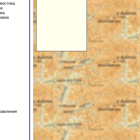
востока.
на
ва,
новна
правления