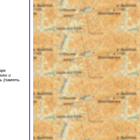
арк
ники и
рь (память