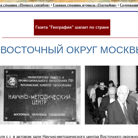
я страница «Первого сентября»
•
Главная страница журнала «География»
•
Содержани
Газета "География" шагает по стране
ВОСТОЧНЫЙ ОКРУГ МОСКВ
ля с.г. в актовом зале Научно-методического центра Восточного окружно