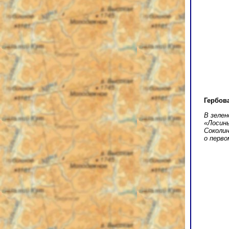
Гербов
В зелен
«Лосины
Соколин
о перво