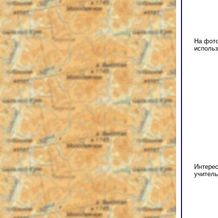
На фот
использ
Интерес
учитель