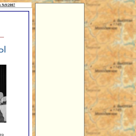
е №9/2007
Ы
го