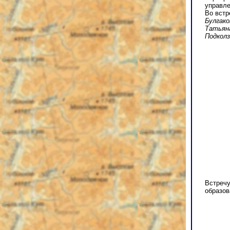
управле
Во встр
Булгако
Татьяна
Подкол
Встречу
образо