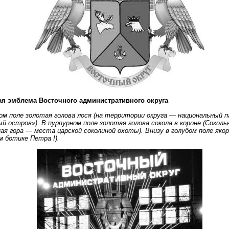
ая эмблема Восточного административного округа
ом поле золотая голова лося (на территории округа — национальный п
й остров»). В пурпурном поле золотая голова сокола в короне (Соколь
ая гора — места царской соколиной охоты). Внизу в голубом поле яко
м ботике Петра I).