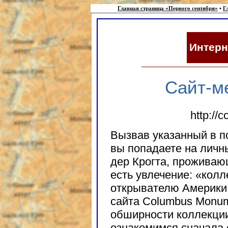
Главная страница «Первого сентября»
•
Г
Интерн
Сайт-м
http://
Вызвав указанный в по
вы попадаете на личн
дер Крогта, проживающ
есть увлечение: «кол
открывателю Америки.
сайта Columbus Monum
обширности коллекции
ознакомимся сначала 