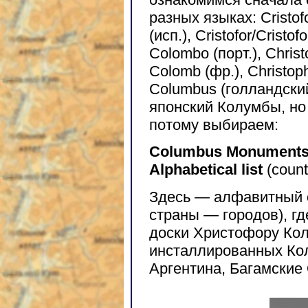
разных языках: Cristofo
(исп.), Cristofor/Cristo
Colombo (порт.), Chris
Colomb (фр.), Christoph
Columbus (голландский
японский Колумбы, но 
потому выбираем:
Columbus Monuments (S
Alphabetical list
(coun
Здесь — алфавитный с
страны — городов), г
доски Христофору Кол
инсталлированных Ко
Аргентина, Багамские 