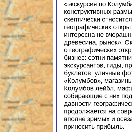
«экскурсия по Колумб
конструктивных разм
скептически относится
географических откры
интересна не вчерашн
древесина, рынок». Ок
о географических отк
бизнес: сотни памятни
экскурсантов, гиды, п
буклетов, уличные фо
«Колумбов», магазины
Колумбов лейбл, мафи
собирающие с них пода
давности географичес
продолжается на совр
вполне зримых и осяз
приносить прибыль.