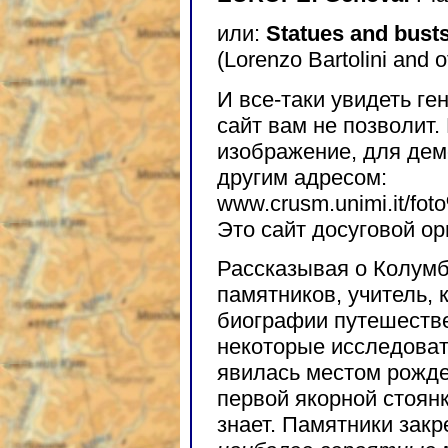
или:
Statues and bus
(Lorenzo Bartolini and o
И все-таки увидеть ге
сайт вам не позволит.
изображение, для дем
другим адресом:
www.crusm.unimi.it/fo
Это сайт досуговой о
Рассказывая о Колум
памятников, учитель, 
биографии путешестве
некоторые исследоват
явилась местом рожде
первой якорной стоянк
знает. Памятники зак