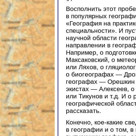
Восполнить этот пробе
в популярных географи
«География на практи
специальности». И пус
научной области геогр
направлении в географ
Например, о подготовк
Максаковский, о мете
или Ляхов, о гляциоло
о биогеографах — Дроз
географах — Орешкин 
экистах — Алексеев, 
или Тикунов и т.д. И 
географической облас
рассказать.
Конечно, кое-какие св
в географии и о том, в