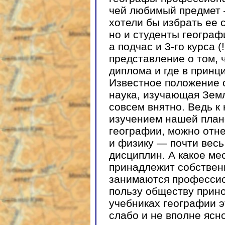
чей любимый предмет 
хотели бы избрать ее 
но и студенты географи
а подчас и 3-го курса 
представление о том, 
диплома и где в принц
Известное положение о
наука, изучающая Земл
совсем внятно. Ведь к
изучением нашей план
географии, можно отне
и физику — почти вес
дисциплин. А какое ме
принадлежит собствен
занимаются професси
пользу обществу прин
учебниках географии 
слабо и не вполне ясн