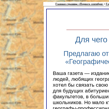
Главная страница «Первого сентября»
•
Гл
Для чего
Предлагаю от
«Географиче
Ваша газета — издани
людей, любящих геогра
хотел бы связать свою 
для будущих абитурие
факультетов, в больш
школьников. Но мало к
географы-профессиона