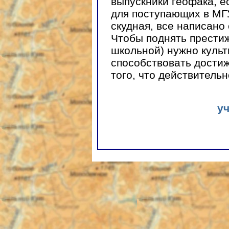
выпускники геофака, е
для поступающих в МГ
скудная, все написано
Чтобы поднять престиж
школьной) нужно куль
способствовать дости
того, что действитель
у