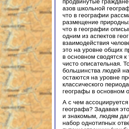
продвинутые граждане
азов школьной географ
что в географии расс
размещение природных
что в географии описы
одним из аспектов гео
взаимодействия челов
это на уровне общих п
в основном сводятся к
чисто описательная. Т
большинства людей на 
остаются на уровне п
классического периода
географы в основном 
А с чем ассоциируетс
географа? Задавая это
и знакомым, людям дал
набор однотипных отве