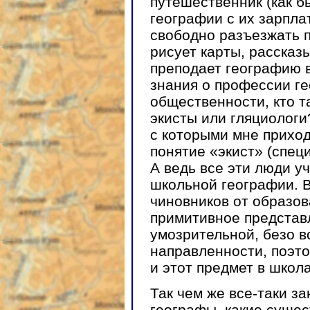
путешественник (как б
географии с их зарпла
свободно разъезжать п
рисует карты, рассказы
преподает географию в
знания о профессии ге
общественности, кто т
экисты или гляциологи
с которыми мне приход
понятие «экист» (спец
А ведь все эти люди у
школьной географии. В
чиновников от образов
примитивное представл
умозрительной, безо в
направленности, поэто
и этот предмет в школ
Так чем же все-таки 
географы, какие суще