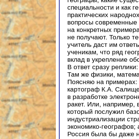
специальности и как 
практических народно
вопросы современные 
на конкретных примера
не получают. Только т
учитель даст им ответ
ученикам, что ряд гео
вклад в укрепление об
В ответ сразу реплики
Там же физики, матема
Поясняю на примерах: 
картограф К.А. Салище
в разработке электрон
ракет. Или, например,
который послужил баз
индустриализации стр
экономико-географов; 
Россия была бы даже не