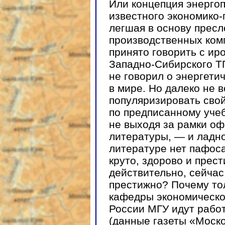
Или концепция энерго
известного экономико-
легшая в основу пресл
производственных комп
принято говорить с ир
Западно-Сибирского ТП
не говорил о энергет
в мире. Но далеко не 
популяризировать свой
по предписанному учеб
не выходя за рамки о
литературы, — и ладно
литературе нет пафоса
круто, здорово и прест
действительно, сейчас
престижно? Почему тол
кафедры экономическо
России МГУ идут работ
(данные газеты «Моско