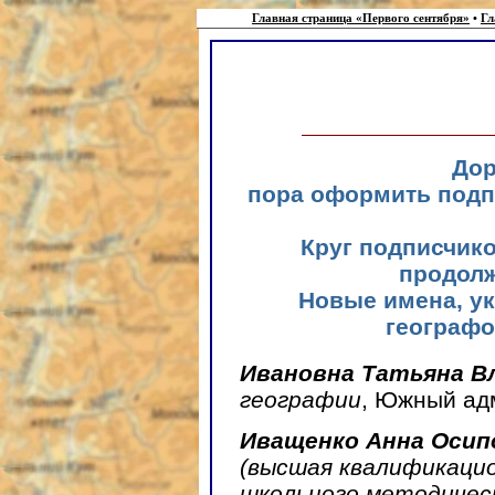
Главная страница «Первого сентября»
•
Гл
Дор
пора оформить подпи
Круг подписчико
продолж
Новые имена, у
географо
Ивановна Татьяна В
географии
, Южный адм
Иващенко Анна Осип
(высшая квалификацио
школьного методичес