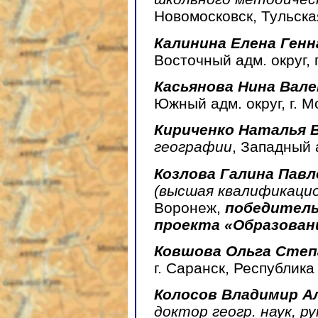
Новомосковск, Тульска
Калинина Елена Генн
Восточный адм. округ, 
Касьянова Нина Вал
Южный адм. округ, г. М
Кириченко Наталья 
географии
, Западный а
Козлова Галина Павл
(высшая квалификацио
Воронеж,
победитель
проекта «Образован
Ковшова Ольга Степ
г. Саранск, Республик
Колосов Владимир А
доктор геогр. наук, р