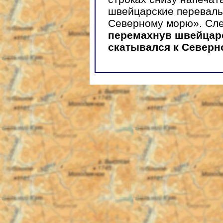
швейцарские перевалы 
Северному морю». Сле
перемахнув швейцарс
скатывался к Север