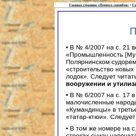
Главная страница «Первого сентября»
•
Гл
П
• В № 4/2007 на с. 21 
«Промышленность [Мур
Полярнинском судорем
«строительство новых
лодок». Следует читат
вооружении и утилиз
• В № 6/2007 на с. 17
малочисленные народы
«Кумандинцы» в треть
«татар-ктюи». Следует
• В том же номере на с
строках снизу напечат