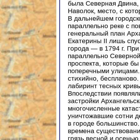
была Северная Двина,
Наволок, место, с кото
В дальнейшем городск
параллельно реке с по
генеральный план Арх
Екатерины II лишь спу
города — в 1794 г. Пр
параллельно Северной
проспекта, которые бы
поперечными улицами. 
стихийно, беспланово.
лабиринт тесных кривы
Впоследствии появлял
застройки Архангельск
многочисленные катас
уничтожавшие сотни д
в городе большинство
времена существовани
грязь весной и осенью