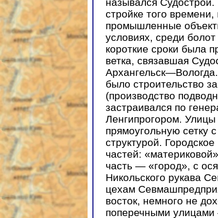
назывался Судострой.
стройке того времени,
промышленные объекты
условиях, среди болот
короткие сроки была 
ветка, связавшая Судо
Архангельск—Вологда
было строительство з
(производство подводн
застраивался по генер
Ленгипрогором. Улицы
прямоугольную сетку 
структурой. Городское
частей: «материковой»
часть — «город», с ос
Никольского рукава С
цехам Севмашпредприя
восток, немного не до
поперечными улицами 