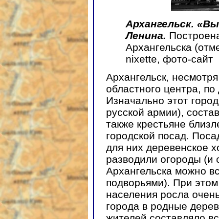
Архангельск. «В
Ленина.
Построена
Архангельска (отме
nixette, фото-сайт
Архангельск, несмотр
областного центра, по
Изначально этот город
русской армии), соста
также крестьяне близ
городской посад. Поса
для них деревенское х
разводили огороды (и 
Архангельска можно вс
подворьями). При этом
населения росла очень
города в родные деревн
жителей составляло вс