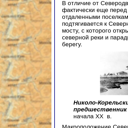
В отличие от Северодв
фактически еще перед
отдаленными поселками
подтягивается к Север
мосту, с которого отк
северной реки и парад
берегу.
Николо-Корельс
предшественник 
начала XX в.
Макроположение Север