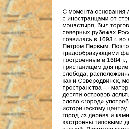
С момента основания А
с иностранцами от сте
монастыря, был торгов
северных рубежах Рос
появилась в 1693 г. в
Петром Первым. Поэт
градообразующими фак
построенные в 1684 г.
пристанищем для приез
слобода, расположенна
как и Северодвинск, м
пространства — матер
десяти островов дельт
слово «город» употреб
историческому центру.
город из дерева и кам
застроены типовыми д
этажей. Визитная карт