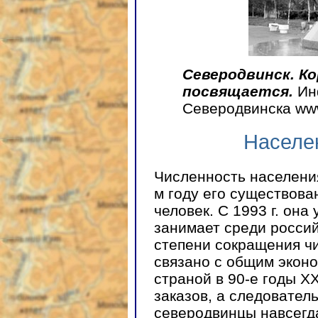
Северодвинск. К
посвящается.
Ин
Северодвинска www
Населен
Численность населения
м году его существован
человек. С 1993 г. он
занимает среди россий
степени сокращения ч
связано с общим экон
страной в 90-е годы X
заказов, а следовател
северодвинцы навсегда