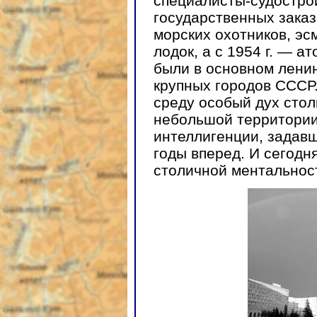
специалисты-судостро
государственных заказ
морских охотников, эс
лодок, а с 1954 г. — а
были в основном ленин
крупных городов СССР.
среду особый дух стол
небольшой территории
интеллигенции, задавш
годы вперед. И сегодн
столичной ментальнос