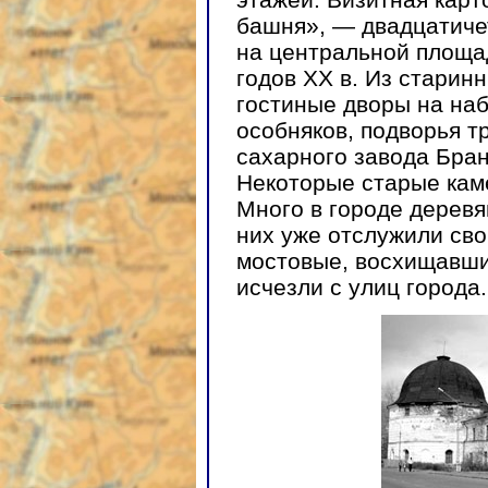
башня», — двадцатич
на центральной площад
годов XX в. Из старин
гостиные дворы на наб
особняков, подворья т
сахарного завода Бран
Некоторые старые кам
Много в городе деревя
них уже отслужили св
мостовые, восхищавшие
исчезли с улиц города.