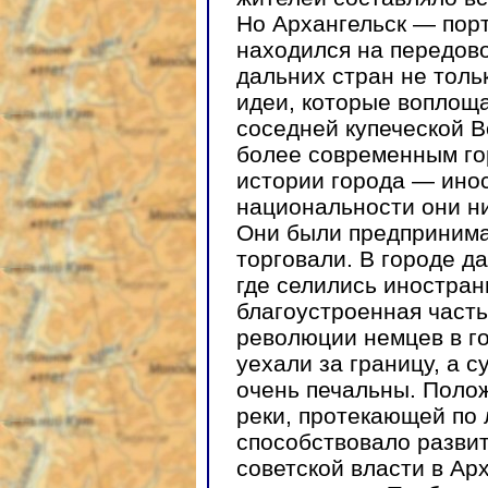
Но Архангельск — порт
находился на передово
дальних стран не толь
идеи, которые воплоща
соседней купеческой В
более современным го
истории города — ино
национальности они ни
Они были предпринима
торговали. В городе д
где селились иностран
благоустроенная часть
революции немцев в го
уехали за границу, а с
очень печальны. Поло
реки, протекающей по
способствовало разви
советской власти в Ар