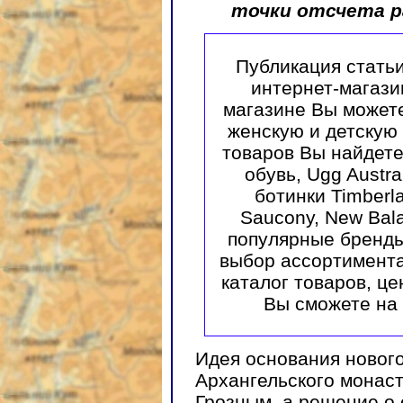
точки отсчета р
Публикация стать
интернет-магазин
магазине Вы может
женскую и детскую 
товаров Вы найдет
обувь, Ugg Austra
ботинки Timberla
Saucony, New Bala
популярные бренды
выбор ассортимента
каталог товаров, це
Вы сможете на
Идея основания нового
Архангельского монас
Грозным, а решение о 