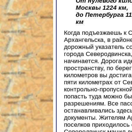
От нулевого кил
Москвы 1224 км,
до Петербурга 11
км
Когда подъезжаешь к 
Архангельска, в район
дорожный указатель с
города Северодвинска,
начинается. Дорога ид
пространству, по берег
километров вы достига
пяти километрах от С
контрольно-пропускной
попасть туда можно б
разрешениям. Все пас
останавливались здесь
документы. Жителям А
поселков приходилось
Северодвинск манил д