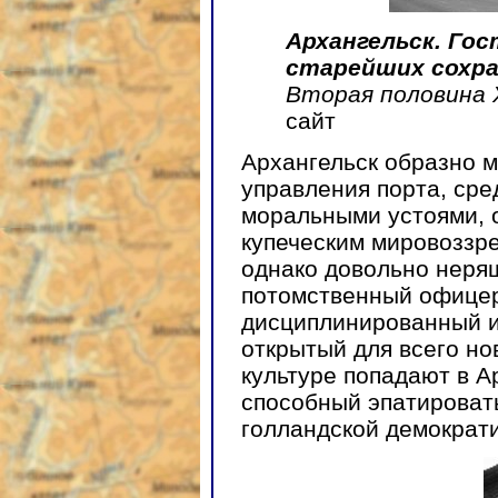
Архангельск. Го
старейших сохра
Вторая половина X
сайт
Архангельск образно 
управления порта, сре
моральными устоями, о
купеческим мировоззр
однако довольно неря
потомственный офицер
дисциплинированный и 
открытый для всего но
культуре попадают в А
способный эпатировать
голландской демократ