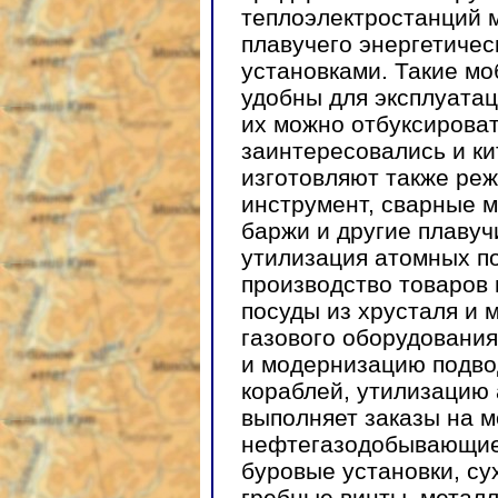
теплоэлектростанций 
плавучего энергетичес
установками. Такие м
удобны для эксплуатац
их можно отбуксироват
заинтересовались и к
изготовляют также ре
инструмент, сварные м
баржи и другие плавуч
утилизация атомных п
производство товаров 
посуды из хрусталя и 
газового оборудования
и модернизацию подво
кораблей, утилизацию
выполняет заказы на м
нефтегазодобывающие
буровые установки, су
гребные винты, металл