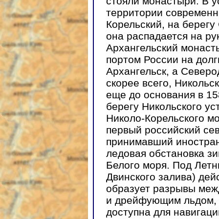
стояли монастыри. В у
территории современн
Корельский, на берегу
она распадается на ру
Архангельский монаст
портом России на долг
Архангельск, а Северо
скорее всего, Никольск
еще до основания в 15
берегу Никольского ус
Николо-Корельского мо
первый российский сев
принимавший иностран
ледовая обстановка зи
Белого моря. Под Летн
Двинского залива) дей
образует разрывы меж
и дрейфующим льдом, 
доступна для навигаци