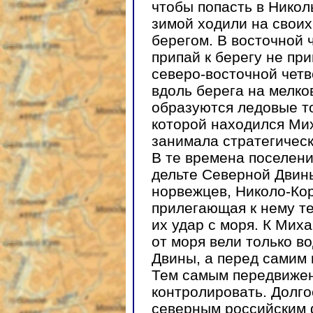
чтобы попасть в Никол
зимой ходили на своих
берегом. В восточной 
припай к берегу не пр
северо-восточной четв
вдоль берега на мелк
образуются ледовые то
которой находился Ми
занимала стратегичес
В те времена поселени
дельте Северной Двин
норвежцев, Николо-Ко
прилегающая к нему т
их удар с моря. К Ми
от моря вели только в
Двины, а перед самим
Тем самым передвижен
контролировать. Долго
северным российским 