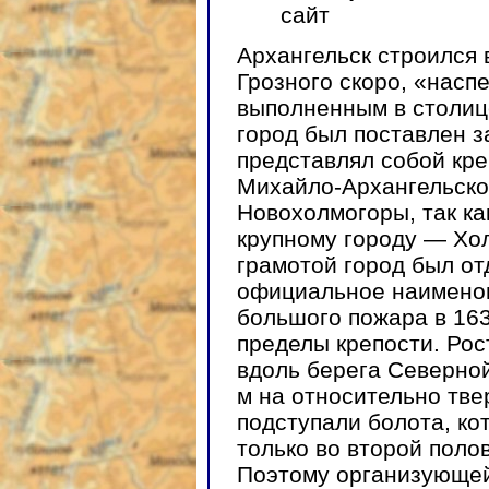
сайт
Архангельск строился 
Грозного скоро, «насп
выполненным в столиц
город был поставлен з
представлял собой кре
Михайло-Архангельско
Новохолмогоры, так ка
крупному городу — Хол
грамотой город был от
официальное наименов
большого пожара в 163
пределы крепости. Ро
вдоль берега Северно
м на относительно твер
подступали болота, ко
только во второй поло
Поэтому организующей