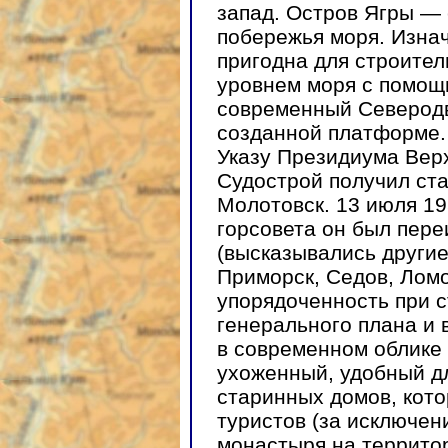
запад. Остров Ягры —
побережья моря. Изна
пригодна для строител
уровнем моря с помощ
современный Северодв
созданной платформе. 1
Указу Президиума Вер
Судострой получил ста
Молотовск. 13 июля 19
горсовета он был пер
(высказывались другие
Приморск, Седов, Ломо
упорядоченность при с
генерального плана и 
в современном облике
ухоженный, удобный дл
старинных домов, кот
туристов (за исключен
монастыря на террито