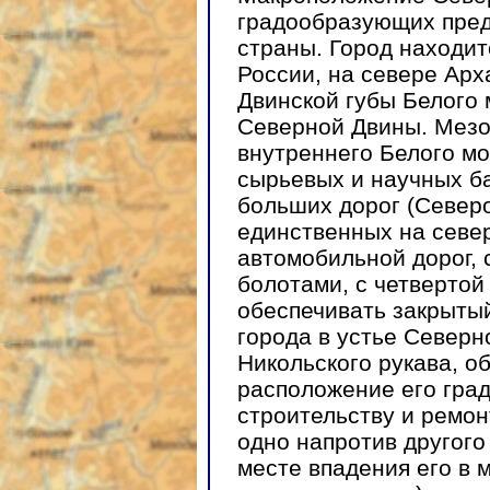
градообразующих пред
страны. Город находит
России, на севере Арх
Двинской губы Белого 
Северной Двины. Мезо
внутреннего Белого мо
сырьевых и научных ба
больших дорог (Север
единственных на севе
автомобильной дорог, 
болотами, с четвертой
обеспечивать закрыты
города в устье Северн
Никольского рукава, о
расположение его гра
строительству и ремо
одно напротив другого
месте впадения его в 