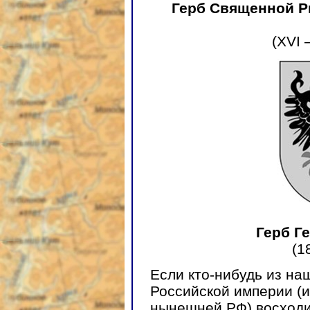
Герб Священной Р
(XVI 
Герб Г
(1
Если кто-нибудь из на
Российской империи (и
нынешней РФ) восходит