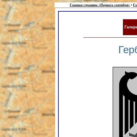
Главная страница «Первого сентября»
•
Гл
Галер
Гер