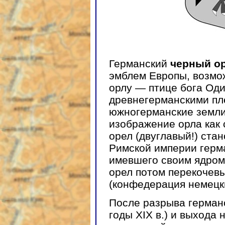
Германский
черный о
эмблем Европы, возмо
орлу — птице бога Оди
древнегерманскими пл
южногерманские земли
изображение орла как 
орел (двуглавый!) ст
Римской империи герм
имевшего своим ядром
орел потом перекочевы
(конфедерация немецки
После разрыва германс
годы XIX в.) и выхода