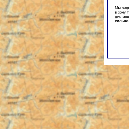
Мы види
в зону 
дистанц
сильно