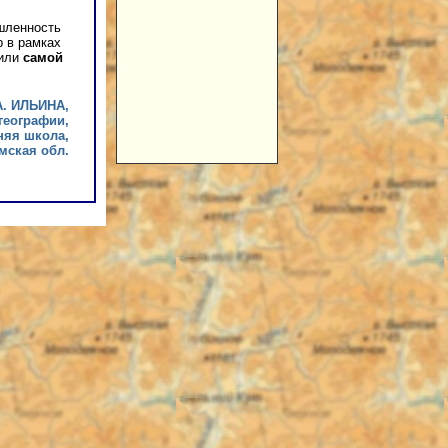
шленность
р в рамках
тили
самой
А. ИЛЬИНА,
географии,
няя школа,
мская обл.