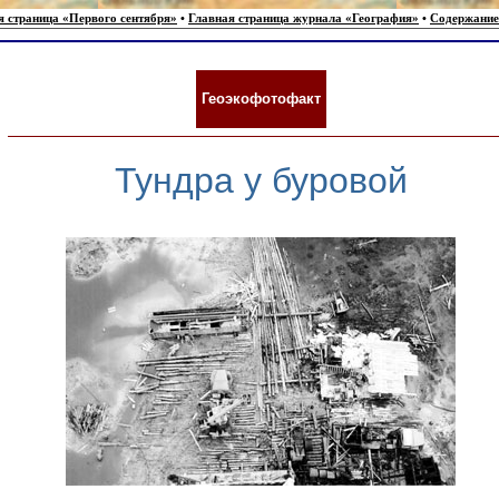
я страница «Первого сентября»
•
Главная страница журнала «География»
•
Содержание
Геоэкофотофакт
Тундра у буровой