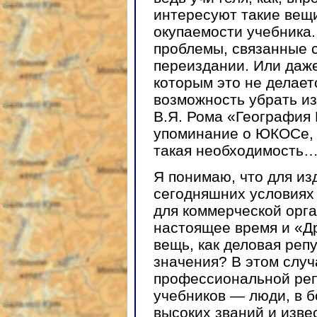
интересуют такие вещи
окупаемости учебника.
проблемы, связанные 
переиздании. Или даж
которым это не делает
возможность убрать из
В.Я. Рома «География 
упоминание о ЮКОСе, с
такая необходимость
Я понимаю, что для из
сегодняшних условиях
для коммерческой орга
настоящее время и «Д
вещь, как деловая реп
значения? В этом случ
профессиональной реп
учебников — люди, в 
высоких званий и изв