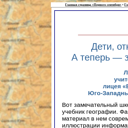
Главная страница «Первого сентября»
•
Гл
Дети, от
А теперь — 
Л
учит
лицея «
Юго-Западный
Вот замечательный ш
учебник географии. Фа
материал в нем совре
иллюстрации информа