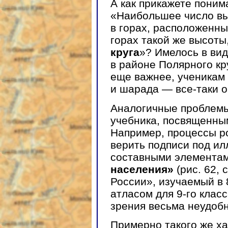
А как прикажете поним
«Наибольшее число вы
в горах, расположенны
горах такой же высоты
круга
»? Имелось в ви
в районе Полярного кру
еще важнее, ученикам 
и шарада — все-таки 
Аналогичные проблемы
учебника, посвященны
Например, процессы р
верить подписи под и
составными элемента
населения»
(рис. 62, 
России», изучаемый в 
атласом для 9-го класс
зрения весьма неудобн
Примерно такого же х