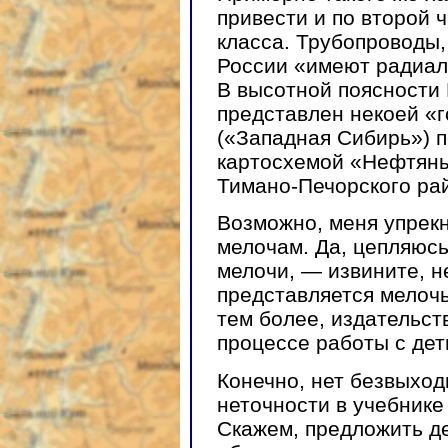
привести и по второй ч
класса. Трубопроводы,
России «имеют радиал
В высотной поясности
представлен некоей «г
(«Западная Сибирь») 
картосхемой «Нефтяны
Тимано-Печорского райо
Возможно, меня упрекн
мелочам. Да, цепляюсь.
мелочи, — извините, не
представляется мелочь
тем более, издательст
процессе работы с дет
Конечно, нет безвыход
неточности в учебнике
Скажем, предложить де