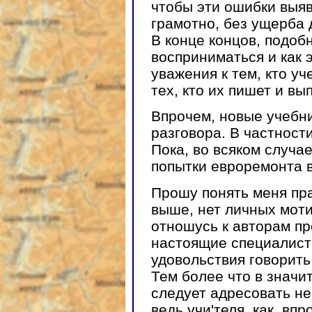
чтобы эти ошибки выяв
грамотно, без ущерба 
В конце концов, подоб
восприниматься и как 
уважения к тем, кто у
тех, кто их пишет и вып
Впрочем, новые учебни
разговора. В частности
Пока, во всяком случа
попытки евроремонта 
Прошу понять меня пра
выше, нет личных мот
отношусь к авторам пр
настоящие специалисты
удовольствия говорить
Тем более что в значи
следует адресовать не
ведь учи'теля, как, вп