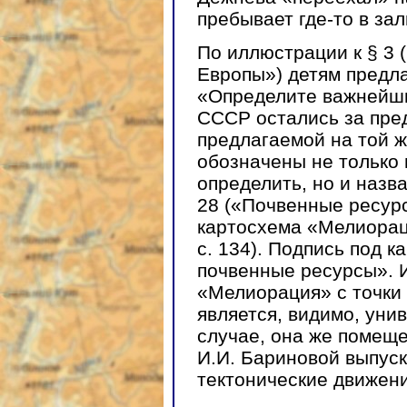
пребывает где-то в зал
По иллюстрации к § 3 
Европы») детям предла
«Определите важнейши
СССР остались за пре
предлагаемой на той ж
обозначены не только 
определить, но и назв
28 («Почвенные ресурс
картосхема «Мелиораци
с. 134). Подпись под к
почвенные ресурсы». И
«Мелиорация» с точки
является, видимо, уни
случае, она же помеще
И.И. Бариновой выпуск
тектонические движения