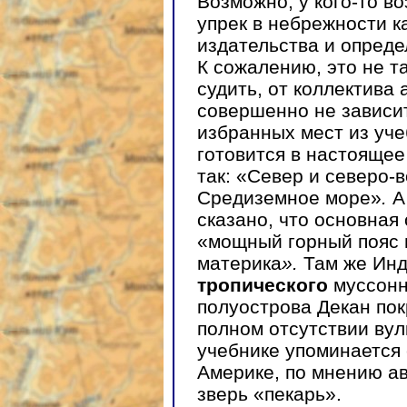
Возможно, у кого-то во
упрек в небрежности к
издательства и опреде
К сожалению, это не та
судить, от коллектива 
совершенно не зависит
избранных мест из уче
готовится в настоящее
так: «Север и северо-
Средиземное море»
.
А
сказано, что основная
«мощный горный пояс 
материка
».
Там же Инд
тропического
муссонн
полуострова Декан по
полном отсутствии вулк
учебнике упоминается 
Америке, по мнению а
зверь «пекарь».