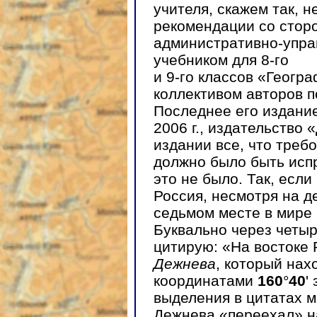
учителя, скажем так, н
рекомендации со стор
административно-упра
учебником для 8-го
и 9-го классов «Геогр
коллективом авторов п
Последнее его издание
2006 г., издательство
издании все, что треб
должно было быть исп
это не было. Так, если 
Россия, несмотря на д
седьмом месте в мире 
Буквально через четыр
цитирую: «На востоке 
Дежнева
, который нах
координатами
160
°
40
'
выделения в цитатах м
Дежнева «переехал» на