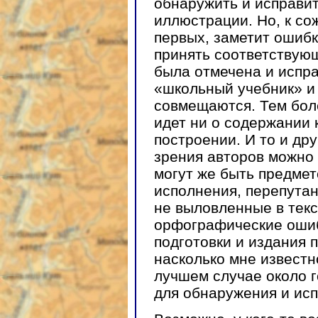
обнаружить и исправит
иллюстрации. Но, к со
первых, заметит ошибку
принять соответствую
была отмечена и испра
«школьный учебник» и 
совмещаются. Тем боле
идет ни о содержании 
построении. И то и др
зрения авторов можно 
могут же быть предме
исполнения, перепута
не выловленные в текс
орфографические ошиб
подготовки и издания 
насколько мне известн
лучшем случае около г
для обнаружения и ис