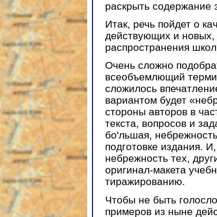
раскрыть содержание э
Итак, речь пойдет о ка
действующих и новых,
распространения школ
Очень сложно подобра
всеобъемлющий термин
сложилось впечатлени
вариантом будет «неб
стороны авторов в ча
текста, вопросов и за
бо'льшая, небрежность
подготовке издания. И,
небрежность тех, друг
оригинал-макета учеб
тиражированию.
Чтобы не быть голосло
примеров из ныне дей