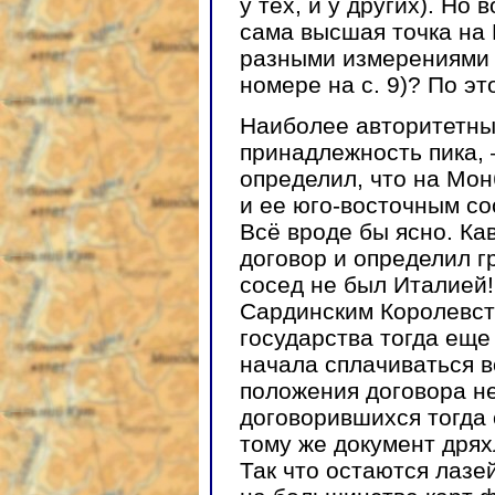
у тех, и у других). Но
сама высшая точка на
разными измерениями 
номере на с. 9)? По эт
Наиболее авторитетны
принадлежность пика, 
определил, что на Мо
и ее юго-восточным со
Всё вроде бы ясно. Кав
договор и определил г
сосед не был Италией!
Сардинским Королевст
государства тогда еще 
начала сплачиваться в
положения договора не
договорившихся тогда 
тому же документ дрях
Так что остаются лазе