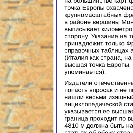
на большинстве карт 
точка Европы охвачен
крупномасштабных фран
в районе вершины Мон
выписывает километров
сторону. Указание на т
принадлежит только Фр
справочных таблицах а
(Италия как страна, н
высшая точка Европы, 
упоминается).
Издатели отечественны
попасть впросак и не 
нашли весьма изящный
энциклопедической ста
указывается ее высшая
граница проходит по в
4810 м должна быть на
статьях об обеих стра