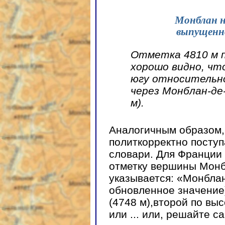
Монблан н
выпущенно
Отметка 4810 м п
хорошо видно, чт
югу относительн
через Монблан-де
м).
Аналогичным образом,
политкорректно посту
словари. Для Франции 
отметку вершины Монб
указывается: «Монблан
обновленное значение
(4748 м),второй по выс
или ... или, решайте с