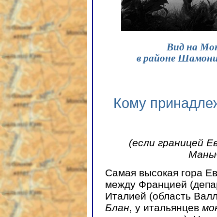
Вид на Мон
в районе Шамони
Кому принадлеж
(если границей Е
Маныч
Самая высокая гора Е
между Францией (депа
Италией (область Валл
Блан
, у итальянцев
мо