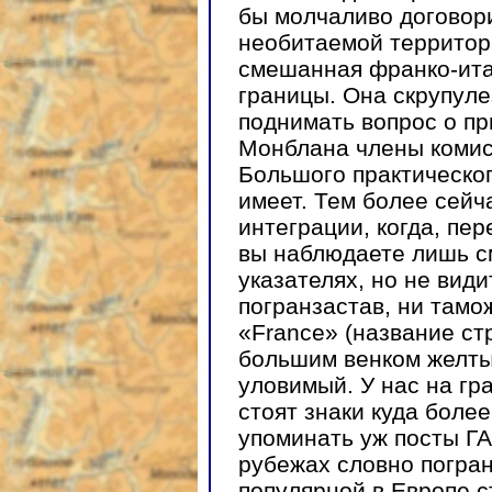
бы молчаливо договори
необитаемой территори
смешанная франко-ита
границы. Она скрупуле
поднимать вопрос о п
Монблана члены комис
Большого практическог
имеет. Тем более сейч
интеграции, когда, пе
вы наблюдаете лишь с
указателях, но не вид
погранзастав, ни тамо
«France» (название ст
большим венком желты
уловимый. У нас на гр
стоят знаки куда боле
упоминать уж посты Г
рубежах словно погран
популярной в Европе с