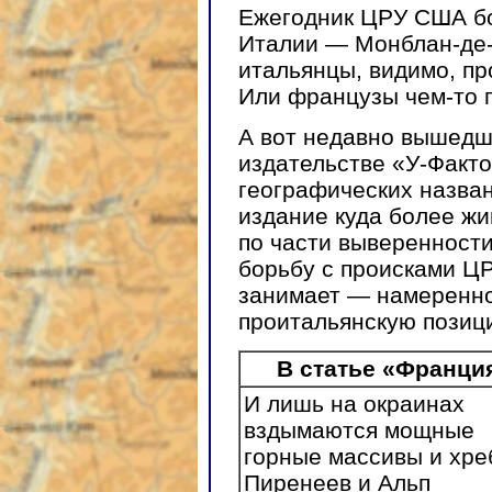
Ежегодник ЦРУ США бо
Италии — Монблан-де-
итальянцы, видимо, пр
Или французы чем-то 
А вот недавно вышедш
издательстве «У-Факт
географических названи
издание куда более жи
по части выверенности
борьбу с происками ЦР
занимает — намеренно
проитальянскую позиц
В статье «Франци
И лишь на окраинах
вздымаются мощные
горные массивы и хре
Пиренеев и Альп