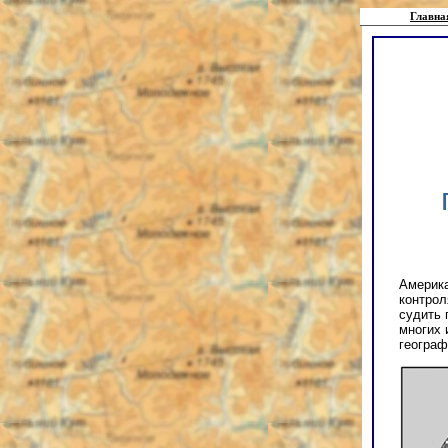
Главна
Америка
контрол
судить 
многих 
географ