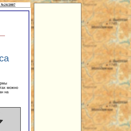
 №24/2007
са
ормы
атах можно
ан на