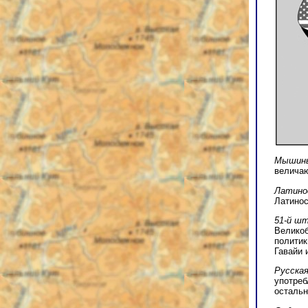
Мышин
величаю
Латино
Латинос
51-й ш
Великоб
политик
Гавайи 
Русска
употреб
остальн