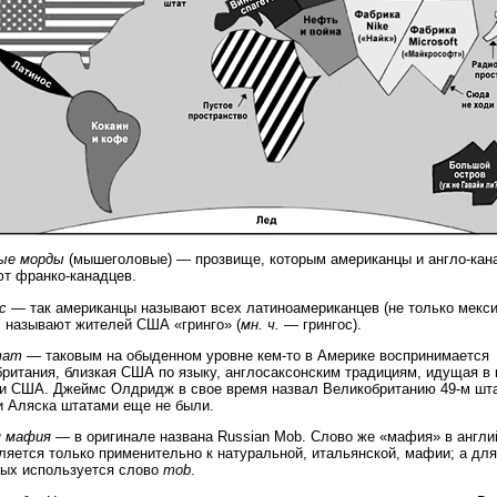
ые морды
(мышеголовые) — прозвище, которым американцы и англо-кан
т франко-канадцев.
с
— так американцы называют всех латиноамериканцев (не только мекси
 называют жителей США «гринго» (
мн. ч.
— грингос).
тат
— таковым на обыденном уровне кем-то в Америке воспринимается
ритания, близкая США по языку, англосаксонским традициям, идущая в 
и США. Джеймс Олдридж в свое время назвал Великобританию 49-м шта
и Аляска штатами еще не были.
я мафия
— в оригинале названа Russian Mob. Слово же «мафия» в англи
ляется только применительно к натуральной, итальянской, мафии; а для
ых используется слово
mob
.