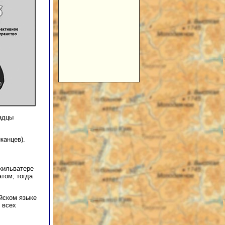
адцы
канцев).
кильватере
том; тогда
йском языке
 всех