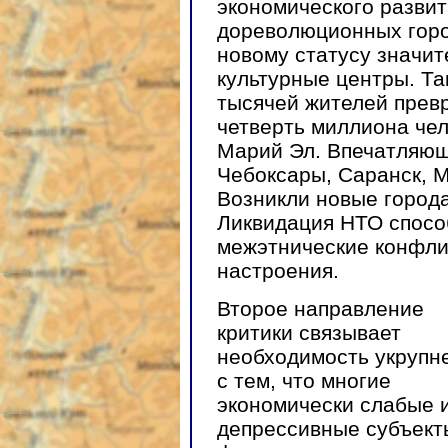
экономического развит
дореволюционных гор
новому статусу значит
культурные центры. Та
тысячей жителей превр
четверть миллиона че
Марий Эл. Впечатляющ
Чебоксары, Саранск, М
Возникли новые города
Ликвидация НТО спосо
межэтнические конфли
настроения.
Второе направление
критики связывает
необходимость укрупн
с тем, что многие
экономически слабые 
депрессивные субъект