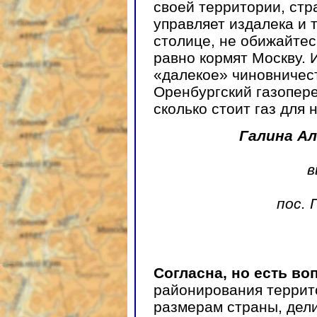
своей территории, стра
управляет издалека и 
столице, не обижайтес
равно кормят Москву. 
«далекое» чиновничест
Оренбургский газопер
сколько стоит газ для 
Галина А
в
пос. 
Согласна, но есть 
районирования террито
размерам страны, дел