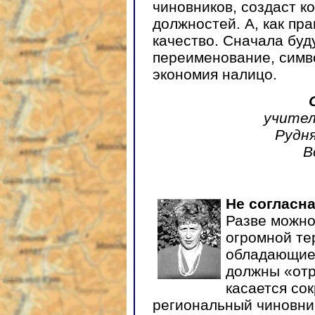
чиновников, создаст к
должностей. А, как пр
качество. Сначала буду
переименование, символ
экономия налицо.
учител
Рудня
В
Не согласна
Разве можно
огромной те
обладающие 
должны «отр
касается со
региональный чиновни