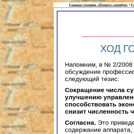
Главная страница «Первого сентября»
•
Г
ХОД Г
Напомним, в № 2/2008
обсуждение професси
следующий тезис:
Сокращение числа су
улучшению управлени
способствовать экон
снизит численность 
Согласна.
Это приведе
содержание аппарата,