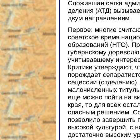
Сложившая сетка адми
деления (АТД) вызывае
двум направлениям.
Первое: многие счита
советское время наци
образований (НТО). Пр
губернскому дореволю
учитывавшему интере
Критики утверждают, 
порождает сепаратистс
сецессии (отделению).
малочисленных титуль
еще можно пойти на вк
края, то для всех ост
опасным решением. Со
позволило завершить 
высокой культурой, с 
достаточно высоким у