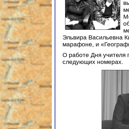
в
м
М
о
м
Эльвира Васильевна Ки
марафоне, и «Географ
О работе Дня учителя 
следующих номерах.