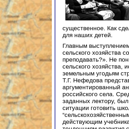
существенное. Как сд
для наших детей.
Главным выступлением
сельского хозяйства с
преподавать?». Не по
сельского хозяйства, 
земельным угодьям стр
Т.Г. Нефедова предста
аргументированный ан
российского села. Сре
заданных лектору, был
ситуации готовить шко
“сельскохозяйственны
действующим учебника
тенденциям развития с