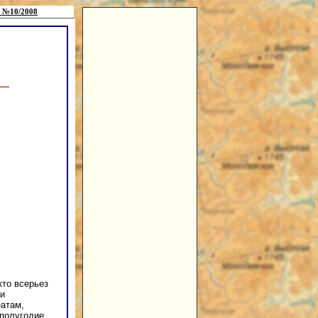
 №10/2008
кто всерьез
чи
атам,
 полугодие