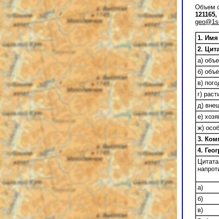
Объем о
121165
geo@1se
1. Имя
2. Цит
а) объ
б) объ
в) пог
г) рас
д) вне
е) хоз
ж) осо
3. Ком
4. Гео
Цитата
напрот
а)
б)
в)