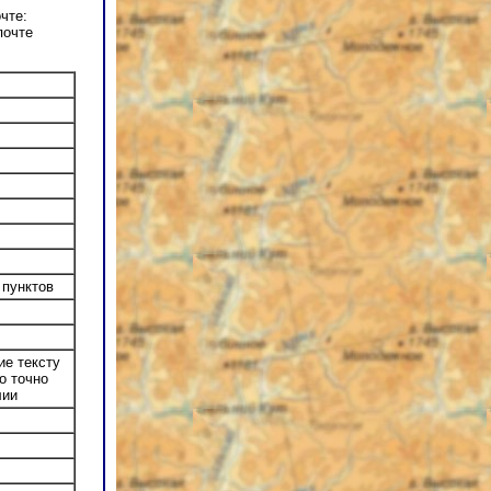
чте:
почте
 пунктов
ие тексту
о точно
лии