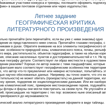
 Уважаемые участники конкурса и тренеры, поспешите оформить подписку
фию» в вашем почтовом отделении или через издательство.
Летнее задание
ГЕОГРАФИЧЕСКАЯ КРИТИКА
ЛИТЕРАТУРНОГО ПРОИЗВЕДЕНИЯ
льно прочитайте (или перечитайте, если вы уже с ними знакомы) одно
дение из представленного ниже списка. Прочитайте глазами географа, с
никами в руках. Обратите внимание на все элементы географического о
рии: особенности природной зоны, климатического пояса, почвы, рельеф
го мира, растительности, объектов гидрографии, а также на обычаи коре
ия, описание населенных пунктов и достопримечательностей и т.п. Не п
ные географу детали. Соответствует ли образ местности в художествен
дении реалиям? Хорошо ли автор знаком с теми ландшафтами, которые 
 фантазия мало соответствует географическим особенностям территории
е, что автор что-то преувеличил или неверно истолковал, попытайтесь э
ью научно обоснованных данных. Например, вы точно знаете, что это ж
стительности) не может обитать (произрастать) на данной территории, и
чку зрения, подкрепив ее энциклопедическими данными. Или же наоборо
ив климатический пояс, примерное местонахождение героев, подумайте,
ы флоры и фауны они могли повстречать на своем пути. Не упускайте и
ий, происшедших на территории с тех пор: возможно ныне описанный ав
преобразился до неузнаваемости.
ический анализ литературного произведения оформите в виде таблицы.