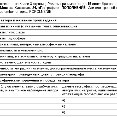
твета — не более 3 страниц. Работы принимаются до
15 сентября
по по
, Москва, Киевская, 24, «География», ПОПОЛНЕНИЕ
. Или электронной 
ptember.ru
, тема: POPOLNENIE.
 автора и название произведения
аты из книги
(с указанием глав),
описывающие
екты литосферы
екты гидросферы
оду и климат, интересные атмосферные явления
тительность и животный мир
шний вид, материальную культуру и традиции населения
яйственную деятельность людей
бенности географии поселений, достопримечательные места населенных
ментарий приведенных цитат с позиций географа
графические поражения и победы автора
 (с указанием главы) с ошибкой или,
Данные географии, противоречащ
ив, очень точное наблюдение автора
автора или, напротив, удивительн
отражающие географические реа
а)
б)
в)