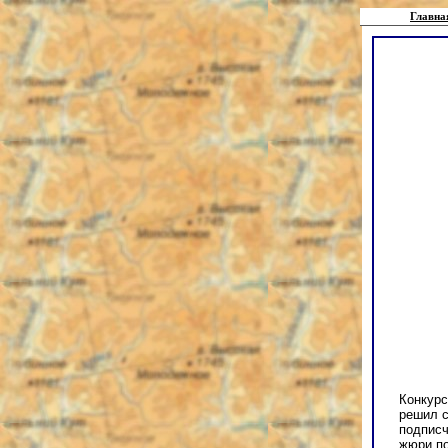
Главна
Конкурс
решил с
подписч
жюри по