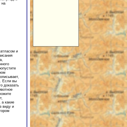
 на
 атласом и
писания
а,
нного
ропустите
ном
описывает,
. Если вы
то доказать
ивотное
зложите
т,
 а какие
з виду и
тором