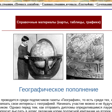
я страница «Первого сентября»
•
Главная страница журнала «География»
•
Содержание
Справочные материалы (карты, таблицы, графики)
Географическое пополнение
 проводится среди подписчиков газеты «География», то есть среди тех, 
вязать свои интересы с географией. Начинать участие можно и не буду
иком. Однако перед тем, как отправить дипломы определившимся лауре
просит выслать в адрес редакции копии подписной квитанции на второе