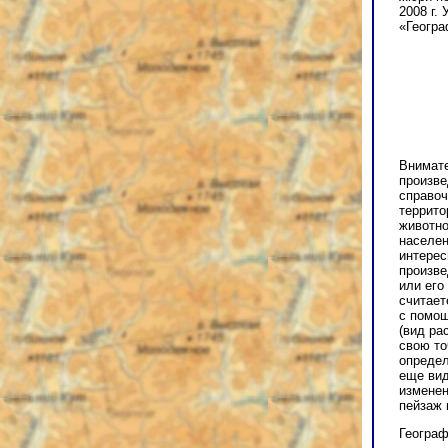
2008 г.
«Геогра
Внимате
произве
справоч
террито
животно
населен
интерес
произве
или его
считает
с помощ
(вид ра
свою то
определ
еще вид
изменен
пейзаж 
Географ