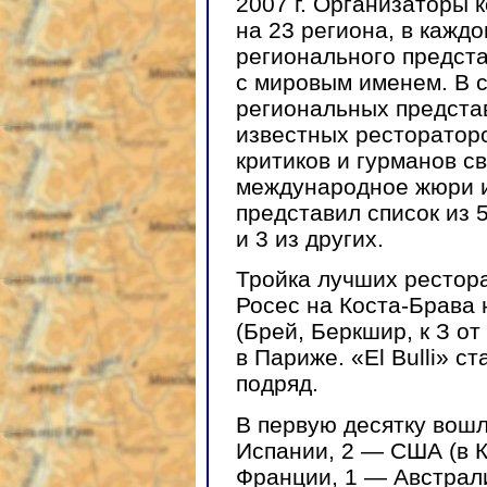
2007 г. Организаторы 
на 23 региона, в кажд
регионального предст
с мировым именем. В 
региональных предста
известных ресторатор
критиков и гурманов с
международное жюри и
представил список из 5
и 3 из других.
Тройка лучших ресторан
Росес на Коста-Брава 
(Брей, Беркшир, к З от
в Париже. «El Bulli» с
подряд.
В первую десятку вошл
Испании, 2 — США (в 
Франции, 1 — Австрал