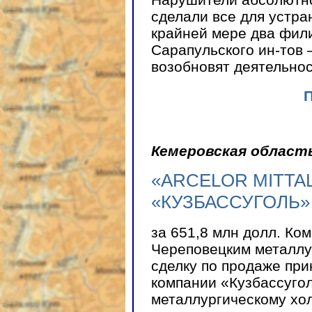
сделали все для устра
крайней мере два фил
Сарапульского ин-тов 
возобновят деятельнос
Кемеровская област
«ARCELOR MITTA
«КУЗБАССУГОЛЬ»
за 651,8 млн долл. К
Череповецким металлу
сделку по продаже пр
компании «Кузбассуго
металлургическому холд