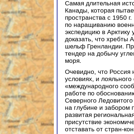
Самая длительная исто
Канады, которая пытае
пространства с 1950 г
по наращиванию военн
экспедицию в Арктику 
доказать, что хребты
шельф Гренландии. Пр
тендер на добычу угле
моря.
Очевидно, что Россия 
условиях, и лояльного
«международного сообщ
работе по обосновани
Северного Ледовитого 
на глубине и забором 
развитая региональна
присутствие экономиче
отставать от стран-ко