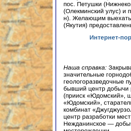
пос. Петушки (Нижнеко
(Олекминский улус) и 
н). Желающим выехать
(Якутия) предоставле
Интернет-по
Наша справка:
Закрыв
значительные горнод
геологоразведочные п
бывший центр добычи 
(прииск «Юдомский», 
«Юдомский», старател
комбинат «Джугджурзо
центр разработки мес
Нежданинское — добы
месторождении.