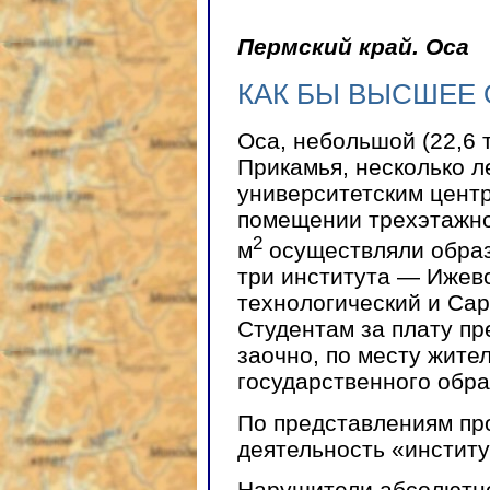
Пермский край. Оса
КАК БЫ ВЫСШЕЕ
Оса, небольшой (22,6 
Прикамья, несколько л
университетским цент
помещении трехэтажно
2
м
осуществляли образ
три института — Ижев
технологический и Сар
Студентам за плату п
заочно, по месту жите
государственного обра
По представлениям пр
деятельность «инстит
Нарушители абсолютно