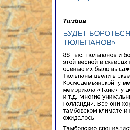
Тамбов
БУДЕТ БОРОТЬСЯ
ТЮЛЬПАНОВ»
88 тыс. тюльпанов и б
этой весной в скверах
осенью их было высаже
Тюльпаны цвели в скве
Космодемьянской, у м
мемориала «Танк», у 
и т.д. Многие уникаль
Голландии. Все они хо
тамбовском климате и 
ожидалось.
Тамбовские специалис