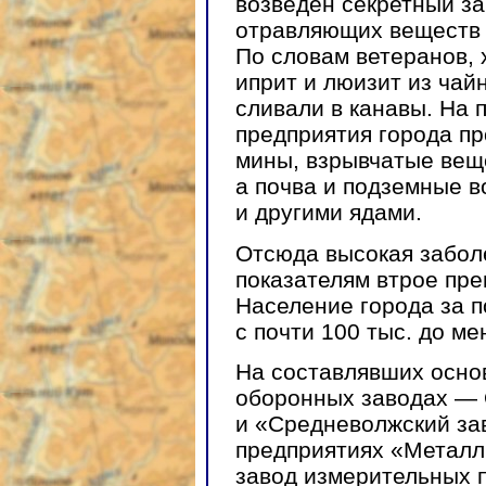
возведен секретный за
отравляющих веществ 
По словам ветеранов, 
иприт и люизит из чай
сливали в канавы. На 
предприятия города п
мины, взрывчатые вещ
а почва и подземные 
и другими ядами.
Отсюда высокая забол
показателям втрое пр
Население города за п
с почти 100 тыс. до ме
На составлявших осно
оборонных заводах —
и «Средневолжский за
предприятиях «Металл
завод измерительных 