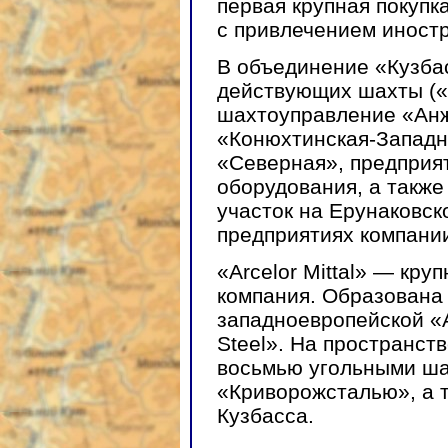
первая крупная покупк
с привлечением иностр
В объединение «Кузбас
действующих шахты («
шахтоуправление «Анж
«Конюхтинская-Западн
«Северная», предприя
оборудования, а такж
участок на Ерунаковс
предприятиях компании
«Arcelor Mittal» — кр
компания. Образована 
западноевропейской «Ar
Steel». На пространст
восьмью угольными ша
«Криворожсталью», а 
Кузбасса.