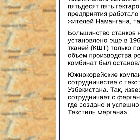
пятьдесят пять гектаро
предприятия работало 
жителей Намангана, та
Большинство станков 
установлено еще в 196
тканей (КШТ) только п
объем производства рез
комбинат был останов
Южнокорейские компан
сотрудничестве с тек
Узбекистана. Так, изв
сотрудничает с ферга
где создано и успешн
Текстиль Фергана».