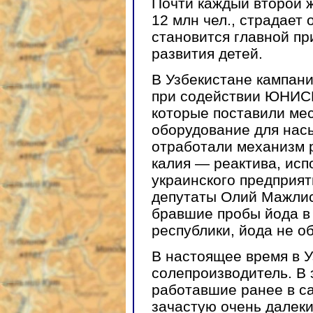
Почти каждый второй 
12 млн чел., страдает
становится главной пр
развития детей.
В Узбекистане кампан
при содействии ЮНИСЕ
которые поставили ме
оборудование для нас
отработали механизм 
калия — реактива, исп
украинского предприя
депутаты Олий Мажлис
бравшие пробы йода в
республики, йода не о
В настоящее время в У
солепроизводитель. В 
работавшие ранее в с
зачастую очень далеки