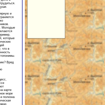
трудиться.
души.
лярную и
траняется
ко
ников.
х. Молодые
делаются
пример,
, которые
гических
цей
 что в
енность
 топонимы.
нию? Вряд
но
цесс,
ссе
ают
на карте
нное море
 и полезна
ическая
можно