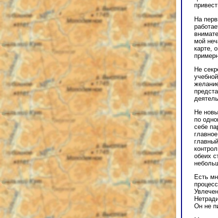
привест
На перв
работае
внимате
мой неч
карте, 
примерн
Не секр
учебной
желание
предста
деятель
Не новы
по одно
себе па
главное
главный
контрол
обеих с
небольш
Есть мн
процесс
Увлечен
Нетради
Он не п