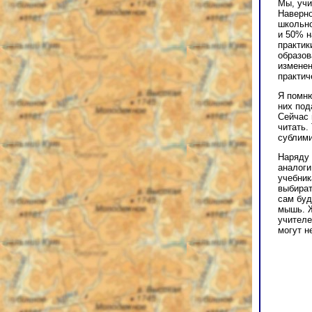
Мы, учи
Наверно
школьно
и 50% н
практик
образов
изменен
практич
Я помню
них под
Сейчас 
читать.
сублими
Наряду 
аналоги
учебник
выбират
сам буд
мышь. Ж
учителе
могут н