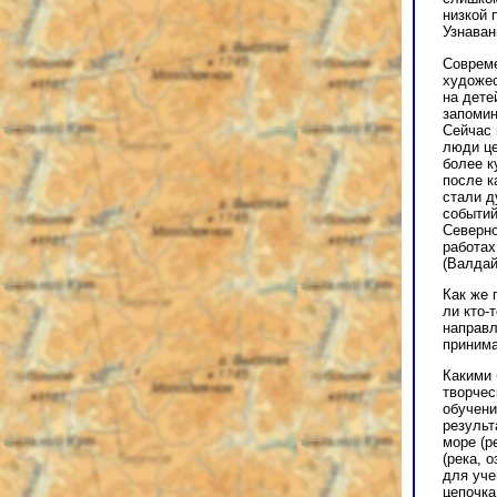
низкой 
Узнаван
Совреме
художес
на дете
запомин
Сейчас 
люди це
более к
после к
стали д
событий
Северно
работах
(Валдай
Как же 
ли кто-
направл
принима
Какими 
творчес
обучени
результ
море (р
(река, 
для уче
цепочка