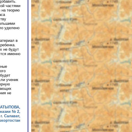
добавить.
кой частями
 на теорию
аса
ству
большими
ло уделено
материал в
ребенка.
х не будут
ются именно
нные
ого
 будет
сли ученик
терную
тающих
ния не
ЛАТЫПОВА,
назии № 2,
г. Салават,
шкортостан