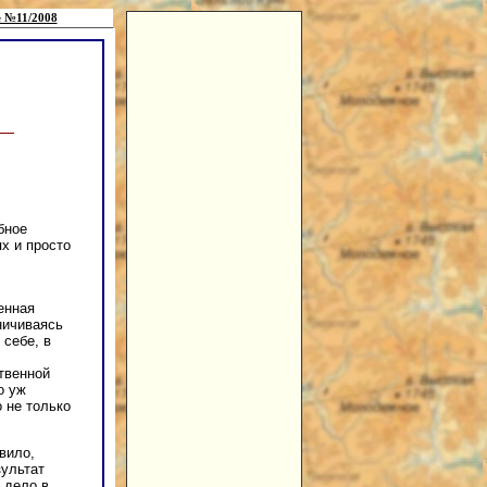
 №11/2008
бное
х и просто
енная
ничиваясь
себе, в
твенной
о уж
 не только
вило,
зультат
 дело в