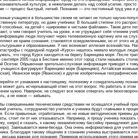
познавательной культуре, в нежелании делать над собой усилие, просто 
ие — процесс быстрый, легкий. Познание — это постоянный труд ума и 
нные учащиеся в большинстве своем не читают не только научно-попу
твенную литературу, но даже учебники. В большей степени это распрос
й способных, на детей с «широкими и чистыми файлами». Такие дети лег
ают, о чем говорил учитель на уроке, и не утруждают себя чтением учеб
информацию люди получают через телевизионную картинку или на слу
пляют ее краем сознания, становятся осведомленными, но от этого не 
ультурными и образованными. У них возникает иллюзия всезнайства. На
атастрофы с подводной лодкой «Курск» нашлось немало молодых людей
умать, что город Курск находится на берегу Баренцева моря. После тра
 сентября 2005 года в Беслане именно этот город стали называть столи
й Осетии. Обрывочная зрительно-слуховая информация приводит к тому,
 учащихся фигурируют Варенцево море (Баренцево), Алтайская возвыш
ская), Иванское море (Яванское) и другие изобретенные географические
перейти от узнавания к настоящему, полезному и созидательному позна
то может дать исчерпывающий ответ на этот вопрос. Но работать в этом
ении нужно. Наверное, не следует все новое отвергать или безоговороч
ть, а не новое — забывать.
бы совершенными техническими средствами ни оснащался учебный про
кий учитель, сотрудничество учителя и ученика будут главными в проце
я. Если привычные, отработанные, но не новые методические приемы д
аты, стоит ли от них отказываться. Например, я прошу ученика показать 
еку, озеро) и сказать, к какому океаническому бассейну принадлежит да
озеро). Завязывается мини-беседа. Она очень информативна для учителя
ника. Благодаря такому общению в сознании ученика выстраивается лог
, весьма важная для познания. Примеров использования этого приема 