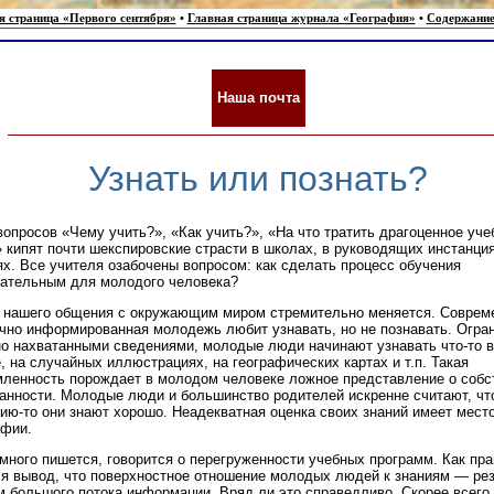
я страница «Первого сентября»
•
Главная страница журнала «География»
•
Содержание
Наша почта
Узнать или познать?
вопросов «Чему учить?», «Как учить?», «На что тратить драгоценное уче
 кипят почти шекспировские страсти в школах, в руководящих инстанция
ях. Все учителя озабочены вопросом: как сделать процесс обучения
ательным для молодого человека?
 нашего общения с окружающим миром стремительно меняется. Соврем
чно информированная молодежь любит узнавать, но не познавать. Огра
о нахватанными сведениями, молодые люди начинают узнавать что-то в 
, на случайных иллюстрациях, на географических картах и т.п. Такая
ленность порождает в молодом человеке ложное представление о собс
анности. Молодые люди и большинство родителей искренне считают, чт
ию-то они знают хорошо. Неадекватная оценка своих знаний имеет место
афии.
много пишется, говорится о перегруженности учебных программ. Как пра
я вывод, что поверхностное отношение молодых людей к знаниям — ре
 большого потока информации. Вряд ли это справедливо. Скорее всего,