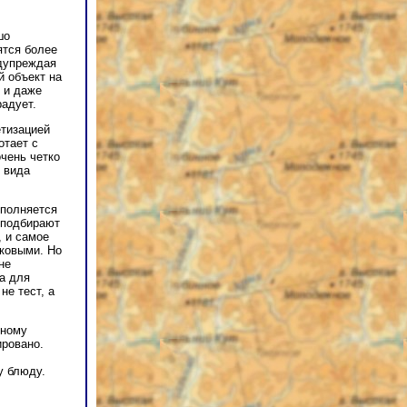
шо
ятся более
едупреждая
й объект на
, и даже
радует.
етизацией
отает с
чень четко
о вида
ыполняется
 подбирают
, и самое
аковыми. Но
не
а для
не тест, а
бному
ировано.
у блюду.