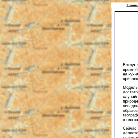
Главна
Вокруг 
время?»
на кухн
привлек
Модель
достато
случайн
природе
осведом
образов
географ
в геогр
Сейчас 
делаетс
слишком