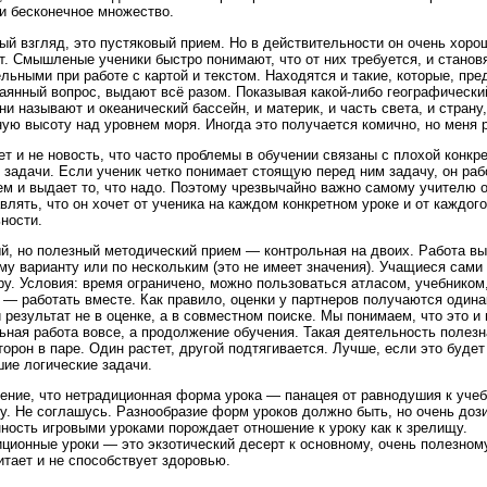
и бесконечное множество.
ый взгляд, это пустяковый прием. Но в действительности он очень хоро
т. Смышленые ученики быстро понимают, что от них требуется, и станов
льными при работе с картой и текстом. Находятся и такие, которые, пр
аянный вопрос, выдают всё разом. Показывая какой-либо географически
они называют и океанический бассейн, и материк, и часть света, и страну
ую высоту над уровнем моря. Иногда это получается комично, но меня 
ет и не новость, что часто проблемы в обучении связаны с плохой конкр
 задачи. Если ученик четко понимает стоящую перед ним задачу, он раб
м и выдает то, что надо. Поэтому чрезвычайно важно самому учителю о
влять, что он хочет от ученика на каждом конкретном уроке и от каждог
ности.
й, но полезный методический прием — контрольная на двоих. Работа в
му варианту или по нескольким (это не имеет значения). Учащиеся сами
ру. Условия: время ограничено, можно пользоваться атласом, учебником
 — работать вместе. Как правило, оценки у партнеров получаются один
 результат не в оценке, а в совместном поиске. Мы понимаем, что это и 
ьная работа вовсе, а продолжение обучения. Такая деятельность полезн
торон в паре. Один растет, другой подтягивается. Лучше, если это будет 
ие логические задачи.
ение, что нетрадиционная форма урока — панацея от равнодушия к уче
у. Не соглашусь. Разнообразие форм уроков должно быть, но очень доз
ность игровыми уроками порождает отношение к уроку как к зрелищу.
ционные уроки — это экзотический десерт к основному, очень полезном
итает и не способствует здоровью.