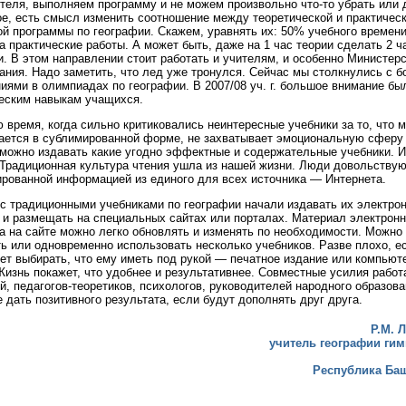
теля, выполняем программу и не можем произвольно что-то убрать или 
е, есть смысл изменить соотношение между теоретической и практичес
й программы по географии. Скажем, уравнять их: 50% учебного времени
а практические работы. А может быть, даже на 1 час теории сделать 2 ч
и. В этом направлении стоит работать и учителям, и особенно Министер
ания. Надо заметить, что лед уже тронулся. Сейчас мы столкнулись с 
иями в олимпиадах по географии. В 2007/08 уч. г. большое внимание бы
еским навыкам учащихся.
 время, когда сильно критиковались неинтересные учебники за то, что 
ается в сублимированной форме, не захватывает эмоциональную сферу 
можно издавать какие угодно эффектные и содержательные учебники. И
 Традиционная культура чтения ушла из нашей жизни. Люди довольству
рованной информацией из единого для всех источника — Интернета.
с традиционными учебниками по географии начали издавать их электро
 и размещать на специальных сайтах или порталах. Материал электронн
а на сайте можно легко обновлять и изменять по необходимости. Можно
ь или одновременно использовать несколько учебников. Разве плохо, е
ет выбирать, что ему иметь под рукой — печатное издание или компью
изнь покажет, что удобнее и результативнее. Совместные усилия рабо
й, педагогов-теоретиков, психологов, руководителей народного образова
е дать позитивного результата, если будут дополнять друг друга.
Р.М. 
учитель географии гим
Республика Ба