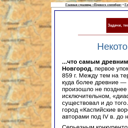
Главная страница «Первого сентября»
•
Гл
Задачи, т
Некото
...что самым древни
Новгород
, первое упо
859 г. Между тем на т
куда более древние —
произошло не позднее V
исключительном, «диа
существовал и до того.
город «Каспийские во
авторами под IV в. до н
Серьезным конкуренто