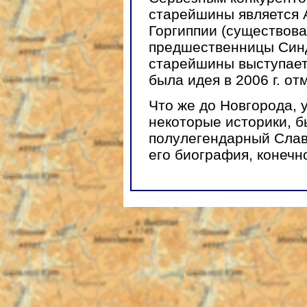
старейшины является 
Горгиппии (существовала
предшественницы Синд
старейшины выступает 
была идея в 2006 г. от
Что же до Новгорода, у
некоторые историки, 
полулегендарный Славя
его биография, конечно