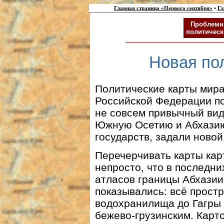
Главная страница «Первого сентября»
•
Гл
Проблемн
политическ
Новая по
Политические карты мира
Российской Федерации пос
не совсем привычный вид
Южную Осетию и Абхазию
государств, задали ново
Перечерчивать карты кар
непросто, что в последни
атласов границы Абхази
показывались: всё прост
водохранилища до Гагры
бежево-грузинским. Карт