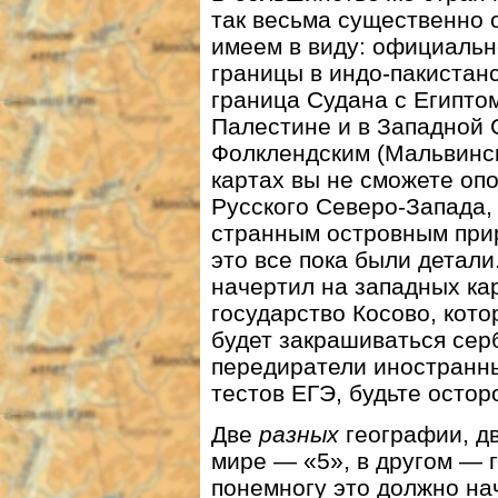
так весьма существенно 
имеем в виду: официальн
границы в индо-пакистанс
граница Судана с Египто
Палестине и в Западной 
Фолклендским (Мальвинск
картах вы не сможете оп
Русского Северо-Запада,
странным островным прир
это все пока были детали
начертил на западных к
государство Косово, кот
будет закрашиваться сер
передиратели иностранны
тестов ЕГЭ, будьте остор
Две
разных
географии, д
мире — «5», в другом — г
понемногу это должно на