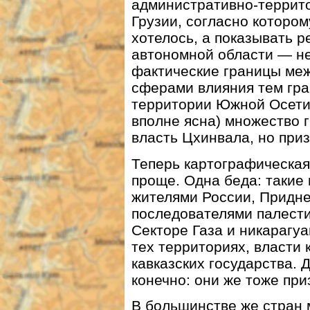
административно-террито
Грузии, согласно которо
хотелось, а показывать р
автономной области — не
фактические границы меж
сферами влияния тем гра
территории Южной Осетии
вполне ясна) множество 
власть Цхинвала, но при
Теперь картографическая
проще. Одна беда: такие
жителями России, Придне
последователями палести
Секторе Газа и никарагуа
тех территориях, власти
кавказских государства. Д
конечно: они же тоже при
В большинстве же стран м