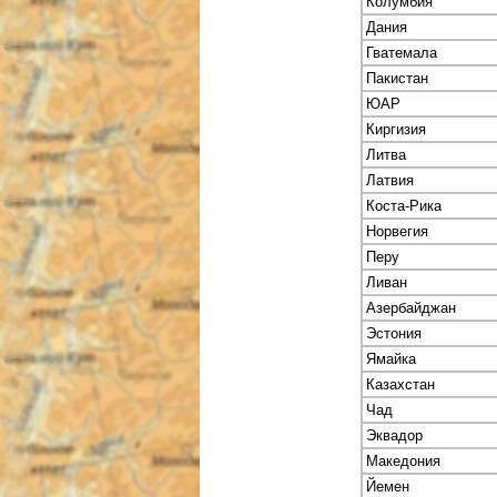
Колумбия
Дания
Гватемала
Пакистан
ЮАР
Киргизия
Литва
Латвия
Коста-Рика
Норвегия
Перу
Ливан
Азербайджан
Эстония
Ямайка
Казахстан
Чад
Эквадор
Македония
Йемен