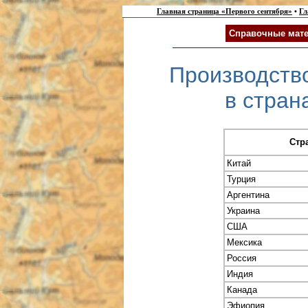
Главная страница «Первого сентября»
•
Гл
Справочные мате
Производств
в страна
Стр
Китай
Турция
Аргентина
Украина
США
Мексика
Россия
Индия
Канада
Эфиопия