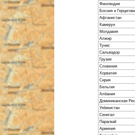
Финляндия
Босния и Герцегов
Афганистан
Камерун
Молдавия
Алжир
Тунис
Сальвадор
Грузия
Словения
Хорватия
Сирия
Бельгия
Албания
Доминиканская Ре
Узбекистан
Сенегал
Парагвай
Армения