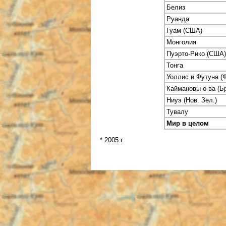
Белиз
Руанда
Гуам (США)
Монголия
Пуэрто-Рико (США)
Тонга
Уоллис и Футуна (Ф
Каймановы о-ва (Бр
Ниуэ (Нов. Зел.)
Тувалу
Мир в целом
* 2005 г.