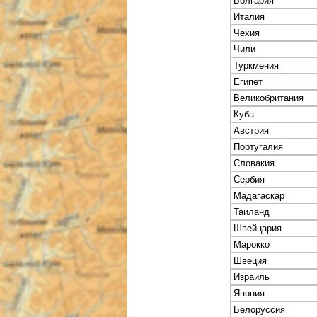
Болгария
Италия
Чехия
Чили
Туркмения
Египет
Великобритания
Куба
Австрия
Португалия
Словакия
Сербия
Мадагаскар
Таиланд
Швейцария
Марокко
Швеция
Израиль
Япония
Белоруссия