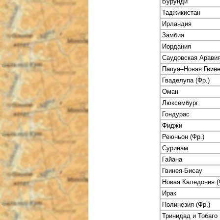
Бурунди
Таджикистан
Ирландия
Замбия
Иордания
Саудовская Арави
Папуа–Новая Гвин
Гваделупа (Фр.)
Оман
Люксембург
Гондурас
Фиджи
Реюньон (Фр.)
Суринам
Гайана
Гвинея-Бисау
Новая Каледония (
Ирак
Полинезия (Фр.)
Тринидад и Тобаго