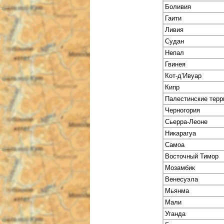
Боливия
Гаити
Ливия
Судан
Непал
Гвинея
Кот-д’Ивуар
Кипр
Палестинские терр
Черногория
Сьерра-Леоне
Никарагуа
Самоа
Восточный Тимор
Мозамбик
Венесуэла
Мьянма
Мали
Уганда