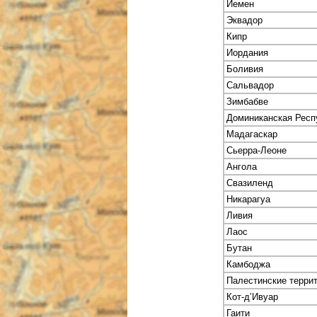
Йемен
Эквадор
Кипр
Иордания
Боливия
Сальвадор
Зимбабве
Доминиканская Респ
Мадагаскар
Сьерра-Леоне
Ангола
Свазиленд
Никарагуа
Ливия
Лаос
Бутан
Камбоджа
Палестинские терри
Кот-д’Ивуар
Гаити