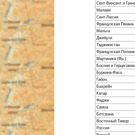
Сент-Винсент и Гре
Малави
Сент-Люсия
Французская Гвиана
Мальта
Джибути
Таджикистан
Французская Полине
Мартиника (Фр.)
Босния и Герцеговин
Буркина-Фасо
Габон
Бахрейн
Катар
Фиджи
Самоа
Ботсвана
Восточный Тимор
Россия
Бруней