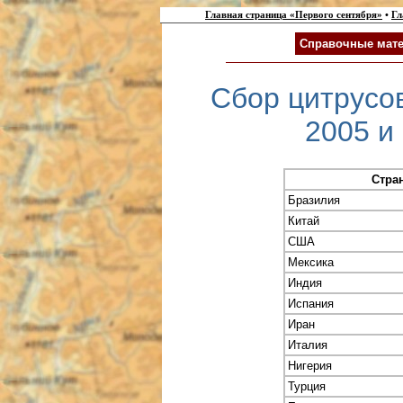
Главная страница «Первого сентября»
•
Гл
Справочные мате
Сбор цитрусо
2005 и 
Стра
Бразилия
Китай
США
Мексика
Индия
Испания
Иран
Италия
Нигерия
Турция