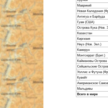
Маврикий
Новая Каледония (Фр
Антигуа и Барбуда
Гуам (США)
Острова Кука (Нов. З
Казахстан
Киргизия
Ниуэ (Нов. Зел.)
Камерун
Монтсеррат (Брит.)
Каймановы Острова (
Сейшельские Остро
Уоллис и Футуна (Фр
Кувейт
Американское Само
Мальдивы
Всего в мире