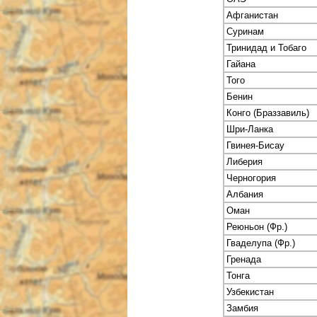
Афганистан
Суринам
Тринидад и Тобаго
Гайана
Того
Бенин
Конго (Браззавиль)
Шри-Ланка
Гвинея-Бисау
Либерия
Черногория
Албания
Оман
Реюньон (Фр.)
Гваделупа (Фр.)
Гренада
Тонга
Узбекистан
Замбия