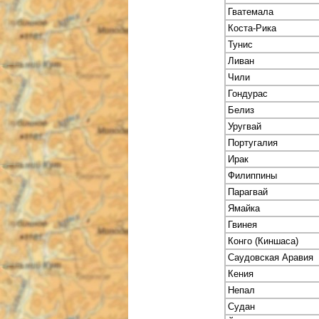
Гватемала
Коста-Рика
Тунис
Ливан
Чили
Гондурас
Белиз
Уругвай
Португалия
Ирак
Филиппины
Парагвай
Ямайка
Гвинея
Конго (Киншаса)
Саудовская Аравия
Кения
Непал
Судан