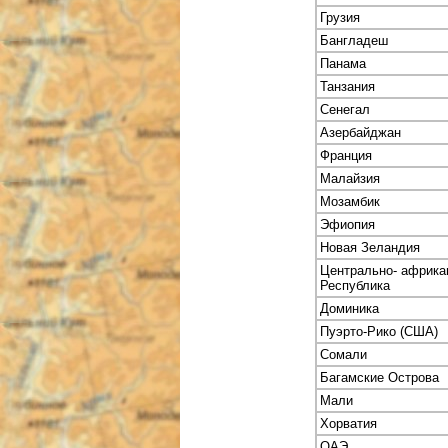
Грузия
Бангладеш
Панама
Танзания
Сенегал
Азербайджан
Франция
Малайзия
Мозамбик
Эфиопия
Новая Зеландия
Центрально- африка
Республика
Доминика
Пуэрто-Рико (США)
Сомали
Багамские Острова
Мали
Хорватия
ОАЭ