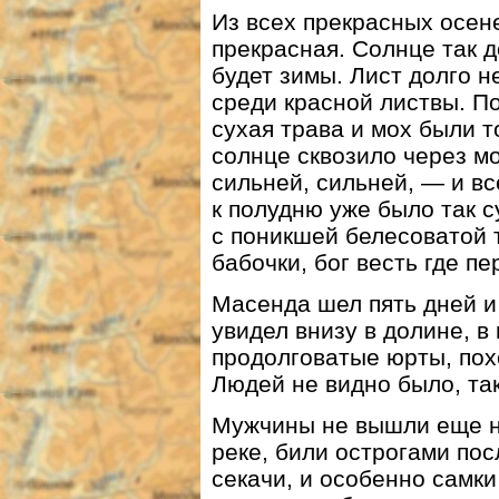
Из всех прекрасных осен
прекрасная. Солнце так д
будет зимы. Лист долго н
среди красной листвы. По
сухая трава и мох были т
солнце сквозило через мо
сильней, сильней, — и вс
к полудню уже было так с
с поникшей белесоватой 
бабочки, бог весть где п
Масенда шел пять дней и 
увидел внизу в долине, 
продолговатые юрты, пох
Людей не видно было, так
Мужчины не вышли еще на
реке, били острогами пос
секачи, и особенно самки