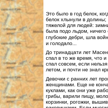
Это было в год белок, к
белок хлынули в долины;
тяжелой для людей: зимн
была подо льдом, ничего 
глубокие дебри, шла вой
и голодало...
До тринадцати лет Масенд
спал в то же время, что и
спал совсем, если нельзя
летом, и почти не знал к
Девочки с ранних лет про
женщинами. Еще не кончал
куклами, как они уже раб
грибы, варили пищу, моло
корзинки, рогожки, выши
раковинками. Если многие