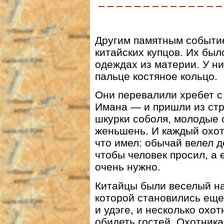
Другим памятным событи
китайских купцов. Их был
одеждах из материи. У н
пальце костяное кольцо.
Они перевалили хребет с
Имана — и пришли из ст
шкурки соболя, молодые 
женьшень. И каждый охот
что имел: обычай велел д
чтобы человек просил, а е
очень нужно.
Китайцы были веселый на
которой становились еще
и удэге, и несколько охот
обидеть гостей. Охотника