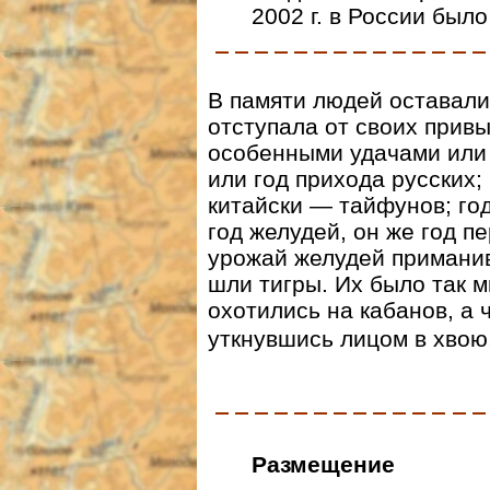
2002 г. в России было
В памяти людей оставалис
отступала от своих прив
особенными удачами или 
или год прихода русских; 
китайски — тайфунов; год
год желудей, он же год пе
урожай желудей приманив
шли тигры. Их было так мн
охотились на кабанов, а
уткнувшись лицом в хвою
Размещение