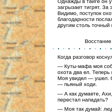
Однажды в тайге он у
загрызает тигрят. За
Видимо, поступок охо
благодарности послал
другим столь точный 
Восстание
Когда разговор косну
— Куты-мафа моя соб
охота два ел. Теперь
Моя увидел — ушел. 
— пьяный ходи.
— А как думаете, Ахи
перестал нападать?
— Моя так думай: люд