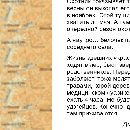
Охотник показывает 
весны он выкопал его
в ноябре». Этой туш
хватить до мая. А та
очередной сезон охо
А наутро… белочек п
соседнего села.
Жизнь здешних «крас
ходят в лес, бьют зв
родственников. Перед
заболеют, тоже молят
травами, корой дерев
медицинском «уазике
ехать 4 часа. Не буд
удэгейцев. Конечно, 
там приживаются.
Д