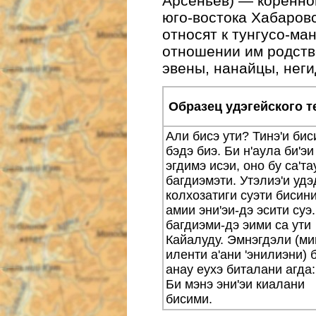
Арсеньев) — коренно
юго-востока Хабаровс
относят к тунгусо-ма
отношении им родств
эвены, нанайцы, неги
Образец удэгейского т
Али бисэ ути? Тинэ'и
бис
бэдэ биэ. Би н'аула би'эи
эгдимэ исэи, оно бу са'та
багдиэмэти. Утэлиэ'и удэ
колхозатиги суэти бисини
амии эни'эи-дэ эсити суэ
багдиэми-дэ эими са ути
Кайалуду. Эмнэгдэли (м
иленти а'ани 'энилиэни) 
анау еухэ биталани агда:
Би мэнэ эни'эи киалани
бисими.