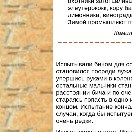
охотники заготавлив
элеутерококк, кору б
лимонника, винограда
Зимой промышляют пу
Камил
Испытывали бичом для со
становился посреди лужа
упершись руками в колен
остальные мальчики стан
расстоянии бича и по оч
стараясь попасть в одно 
концом. Испытание кончал
случаи, когда бы испыту
очень редки.
Испытывали на огне. Исп