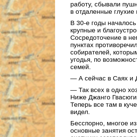
работу, сбывали пушн
в отдаленные глухие 
В 30-е годы началось
крупные и благоустр
Сосредоточение в не
пунктах противоречил
собирателей, котор
угодья, по возможнос
семей.
— А сейчас в Саях и 
— Так всех в одно хо
Ниже Джанго Гвасюги
Теперь все там в куч
видел.
Бесспорно, многое из
основные занятия ос