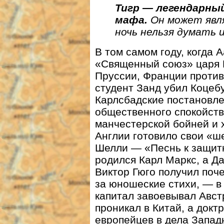
Тигр — легендарный
мафа.
Он может явля
ночь нельзя думать 
В том самом году, когда 
«Священный союз» царя Р
Пруссии, Франции против 
студент Занд убил Коцеб
Карлсбадские постановле
общественного спокойстви
манчестерской бойней и 
Англии готовило свои «ше
Шелли — «Песнь к защитн
родился Карл Маркс, а Да
Виктор Гюго получил поч
за юношеские стихи, — в 
капитал завоевывал Авст
проникал в Китай, а док
европейцев в дела Запад