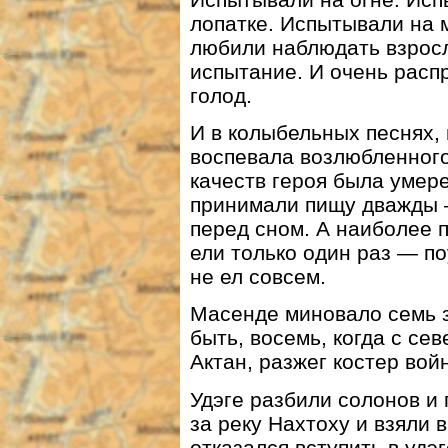
лопатке. Испытывали на 
любили наблюдать взросл
испытание. И очень рас
голод.
И в колыбельных песнях, 
воспевала возлюбленного
качеств героя была умере
принимали пищу дважды 
перед сном. А наиболее 
ели только один раз — п
не ел совсем.
Масенде миновало семь з
быть, восемь, когда с се
Актан, разжег костер вой
Удэге разбили солонов и
за реку Нахтоху и взяли в
отказался вступить в удэ