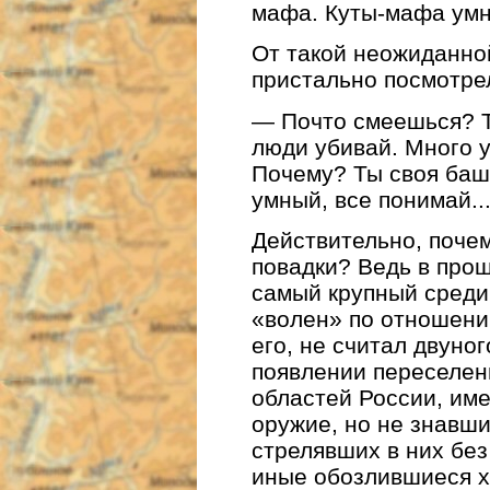
мафа. Куты-мафа умн
От такой неожиданно
пристально посмотре
— Почто смеешься? Т
люди убивай. Много у
Почему? Ты своя баш
умный, все понимай..
Действительно, почем
повадки? Ведь в прош
самый крупный среди
«волен» по отношению
его, не считал двуно
появлении переселен
областей России, им
оружие, но не знавши
стрелявших в них без
иные обозлившиеся х