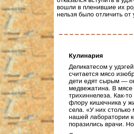
вошли в пленившие их род
нельзя было отличить от 
Кулинария
Деликатесом у удэгей
считается мясо изюбр
дети едят сырым — он
медвежатина. В мясе 
трихиннелеза. Как-т
флору кишечника у ж
села. «У них столько
нашей лаборатории к
поразились врачи. Но