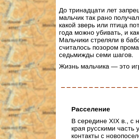
До тринадцати лет запрещ
мальчик так рано получал 
какой зверь или птица по
года можно убивать, и ка
Мальчики стреляли в бабоч
считалось позором прома
седьмижды семи шагов.
Жизнь мальчика — это иг
Расселение
В середине XIX в., с
края русскими часть 
контакты с новопосе