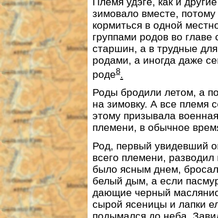
Племя удэге, как и други
зимовало вместе, потому
кормиться в одной местн
группами родов во главе
старшин, а в трудные дл
родами, а иногда даже с
8
роде
.
Роды бродили летом, а п
на зимовку. А все племя с
этому призывала военная 
племени, в обычное время
Род, первый увидевший оп
всего племени, разводил 
было ясным днем, бросал
белый дым, а если пасму
дающие черный маслянис
сырой ясеницы и лапки ел
подымался до неба. Зави