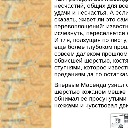
несчастий, общих для вс
удачи и несчастья. А есл
сказать, живет ли это са
перевоплощений: известн
исчезнуть, переселяется
И тля, ползущая по листу
еще более глубоком прош
совсем далеком прошлом 
обвисшей шерстью, кост
ступнями, которое извес
преданиям да по остаткам
Впервые Масенда узнал 
шерстью кожаном мешке 
обнимал ее просунутыми 
ножками и чувствовал дв