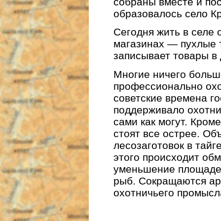
собраны вместе и пос
образовалось село К
Сегодня жить в селе 
магазинах — пухлые 
записывает товары в 
Многие ничего больше
профессионально охот
советские времена г
поддерживало охотни
сами как могут. Кром
стоят все острее. О
лесозаготовок в тайге
этого происходит обм
уменьшение площаде
рыб. Сокращаются а
охотничьего промысл