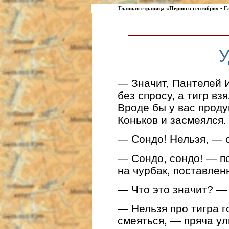
Главная страница «Первого сентября»
•
Г
У
— Значит, Пантелей И
без спросу, а тигр вз
Вроде бы у вас проду
Коньков и засмеялся.
— Сондо! Нельзя, — с
— Сондо, сондо! — п
на чурбак, поставлен
— Что это значит? — 
— Нельзя про тигра г
смеяться, — пряча ул