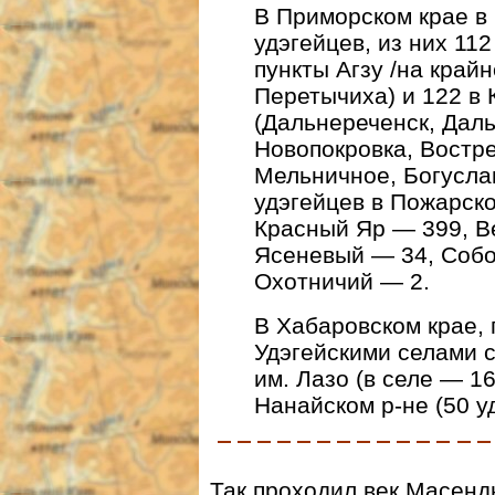
В Приморском крае в 
удэгейцев, из них 11
пункты Агзу /на крайн
Перетычиха) и 122 в
(Дальнереченск, Даль
Новопокровка, Востр
Мельничное, Богусла
удэгейцев в Пожарско
Красный Яр — 399, В
Ясеневый — 34, Собо
Охотничий — 2.
В Хабаровском крае, 
Удэгейскими селами 
им. Лазо (в селе — 1
Нанайском р-не (50 у
Так проходил век Масенды