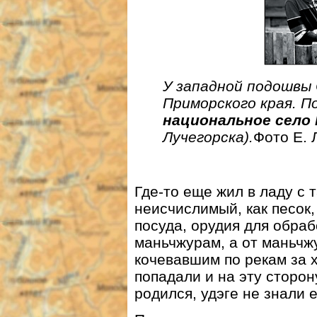
У западной подошвы 
Приморского края. П
национальное село
Лучегорска).
Фото Е. 
Где-то еще жил в ладу с
неисчислимый, как песок,
посуда, орудия для обраб
маньчжурам, а от маньчж
кочевавшим по рекам за х
попадали и на эту сторон
родился, удэге не знали 