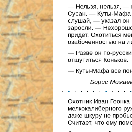
— Нельзя, нельзя, —
Сусан. — Куты-Мафа 
слушай, — указал он
заросли. — Нехорошо
придет. Охотиться ме
озабоченностью на ли
— Разве он по-русск
отшутиться Коньков.
— Куты-Мафа все пон
Борис Можаев
Охотник Иван Геонка 
мелкокалиберного ру
даже шкуру не пробье
Считает, что ему пом