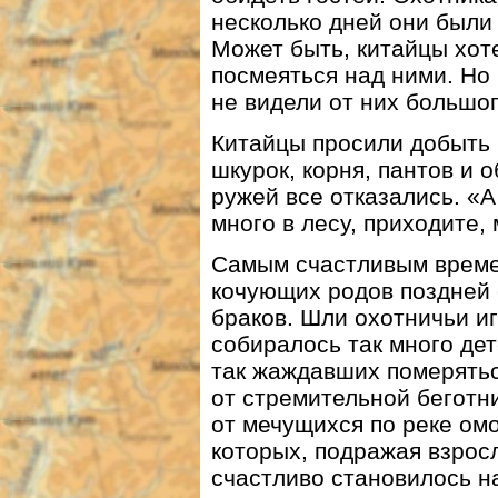
несколько дней они были
Может быть, китайцы хоте
посмеяться над ними. Но 
не видели от них большог
Китайцы просили добыть
шкурок, корня, пантов и 
ружей все отказались. «А 
много в лесу, приходите, 
Самым счастливым време
кочующих родов поздней 
браков. Шли охотничьи и
собиралось так много дет
так жаждавших померяться
от стремительной беготни
от мечущихся по реке омо
которых, подражая взрос
счастливо становилось на