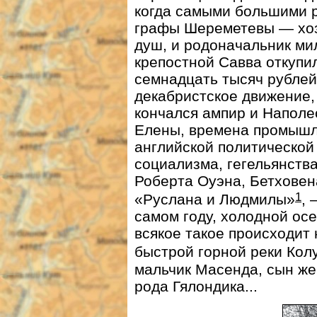
когда самыми большими 
графы Шереметевы — хозя
душ, и родоначальник м
крепостной Савва откупи
семнадцать тысяч рублей
декабристское движение,
кончался ампир и Наполе
Елены, времена промышле
английской политической
социализма, гегельянств
Роберта Оуэна, Бетховен
1
«Руслана и Людмилы»
, 
самом году, холодной осе
всякое такое происходит 
быстрой горной реки Кол
мальчик Масенда, сын же
рода Гялондика...