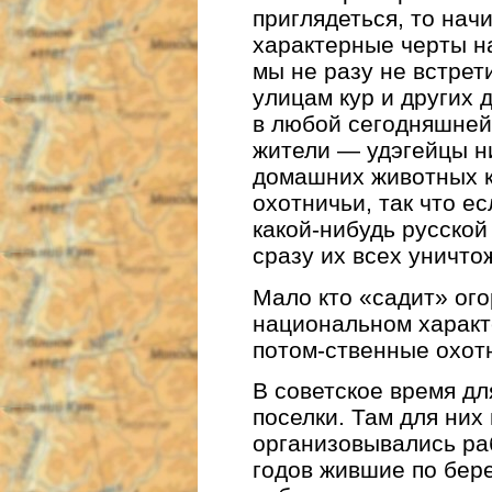
приглядеться, то на
характерные черты н
мы не разу не встрет
улицам кур и других 
в любой сегодняшней
жители — удэгейцы н
домашних животных к
охотничьи, так что ес
какой-нибудь русской
сразу их всех уничто
Мало кто «садит» ого
национальном характ
потом-ственные охот
В советское время дл
поселки. Там для них
организовывались раб
годов жившие по бер