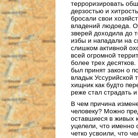
терроризировать об
дерзостью и хитрость
бросали свои хозяйст
владений людоеда. О
зверей доходила до т
избы и нападали на с
слишком активной охо
всей огромной терри
более трех десятков.
был принят закон о п
владык Уссурийской 
хищник как будто пе
реже стал страдать и
В чем причина измен
человеку? Можно пред
оставшиеся в живых к
уцелели, что именно 
четко усвоили, что ч