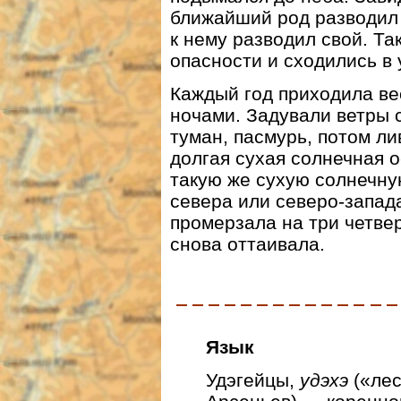
ближайший род разводил 
к нему разводил свой. Та
опасности и сходились в
Каждый год приходила ве
ночами. Задували ветры с
туман, пасмурь, потом л
долгая сухая солнечная 
такую же сухую солнечную
севера или северо-запад
промерзала на три четвер
снова оттаивала.
Язык
Удэгейцы,
удэхэ
(«лес