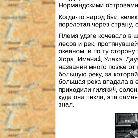
Нормандскими островами
Когда-то народ был велик
перелетая через страну,
Племя удэге кочевало в 
лесов и рек, протянувше
океаном, и по ту сторону
4
Хора, Имана
, Улахэ, Да
названия много позже от 
большую реку, за которо
большая река впадала в 
6
приходили гиляки
, соло
куда она текла, эта сама
знал.