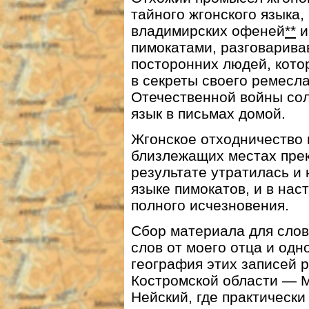
тайного жгонского языка,
владимирских офеней
**
и
пимокатами, разговарива
посторонних людей, кот
в секреты своего ремесла
Отечественной войны со
язык в письмах домой.
Жгонское отходничество 
близлежащих местах прек
результате утратилась и
языке пимокатов, и в нас
полного исчезновения.
Сбор материала для слов
слов от моего отца и одн
география этих записей 
Костромской области — М
Нейский, где практическ