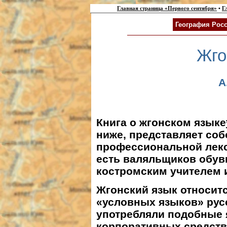
Главная страница «Первого сентября»
•
Г
География Росс
Жго
А
Книга о жгонском языке
ниже, представляет соб
профессиональной лекс
есть валяльщиков обув
костромским учителем 
Жгонский язык относитс
«условных языков» рус
употребляли подобные 
корпоративных средств