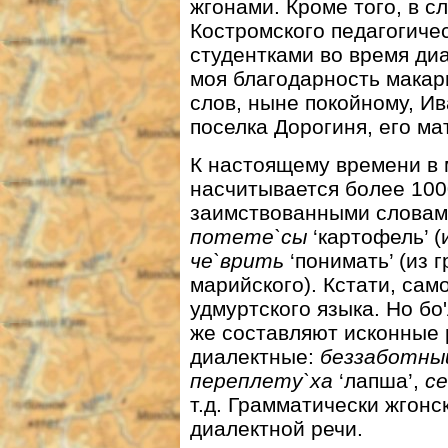
жгонами. Кроме того, в 
Костромского педагогиче
студентками во время ди
моя благодарность макар
слов, ныне покойному, И
поселка Дорогиня, его ма
К настоящему времени в 
насчитывается более 1000
заимствованными слова
потете`сы
‘картофель’ (
че`врить
‘понимать’ (из г
марийского). Кстати, сам
удмуртского языка. Но бо
же составляют исконные р
диалектные:
беззаботны
переплету`ха
‘лапша’,
се
т.д. Грамматически жгон
диалектной речи.