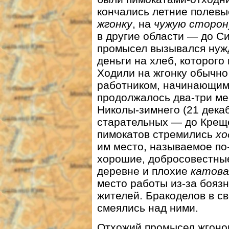
кончались летние полевы
жгонку
, на
чужую сторон
в другие области — до С
промысел вызывался нуж
деньги на хлеб, которого
Ходили на жгонку обычно
работником, начинающим
продолжалось два-три ме
Николы-зимнего (21 декабр
старательных — до Креще
пимокатов стремились
хо
им место, называемое по
хорошие, добросовестные
деревне и плохие
катов
место работы из-за бояз
жителей. Бракоделов в с
смеялись над ними.
Отхожий промысел жгонов