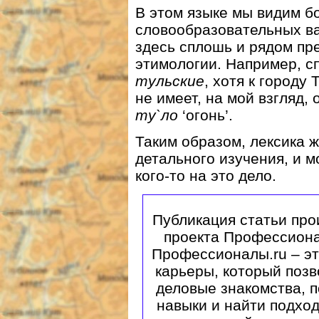
В этом языке мы видим б
словообразовательных ва
здесь сплошь и рядом пр
этимологии. Например, с
тульские
, хотя к городу
не имеет, на мой взгляд,
ту`ло
‘огонь’.
Таким образом, лексика ж
детального изучения, и м
кого-то на это дело.
Публикация статьи про
проекта Профессиона
Профессионалы.ru – э
карьеры, который поз
деловые знакомства, 
навыки и найти подхо