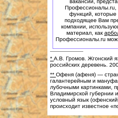
вакансий, предст
Профессионалы.ru,
функций, которые
подходящее Вам пр
компании, использую
материал, как
арбо
Профессионалы.ru можно 
*
А.В. Громов. Жгонский 
российских деревень. 200
**
Офеня (афеня) — стра
галантерейным и мануфак
лубочными картинками, п
Владимирской губернии и
условный язык (офенский)
происходит известное «п