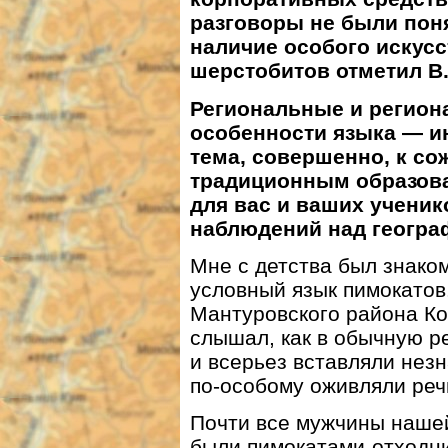
разговоры не были по
наличие особого искусс
шерстобитов отметил В.
Региональные и регио
особенности языка — и
тема, совершенно, к со
традиционным образован
для вас и ваших учени
наблюдений над геогра
Мне с детства был знаком
условный язык пимокатов
Мантуровского района Ко
слышал, как в обычную р
и всерьез вставляли незн
по-особому оживляли речь
Почти все мужчины нашей 
были пимокатами-отходн