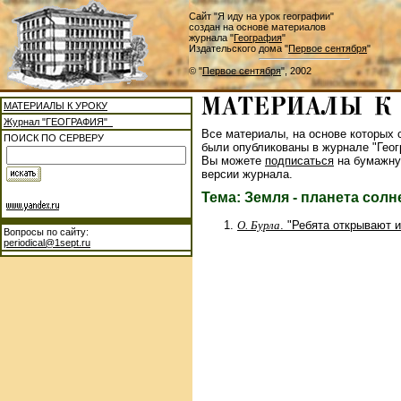
Сайт "Я иду на урок географии"
создан на основе материалов
журнала "
География
"
Издательского дома "
Первое сентября
"
© "
Первое сентября
", 2002
МАТЕРИАЛЫ К УРОКУ
Журнал "ГЕОГРАФИЯ"
Все материалы, на основе которых с
ПОИСК ПО СЕРВЕРУ
были опубликованы в журнале "Геог
Вы можете
подписаться
на бумажну
версии журнала.
Тема: Земля - планета сол
О. Бурла
. "Ребята открывают 
Вопросы по сайту:
periodical@1sept.ru