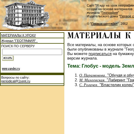
Сайт "Я иду на урок географии
создан на основе материалов
журнала "
География
"
Издательского дома "
Первое с
© "
Первое сентября
", 2002
МАТЕРИАЛЫ К УРОКУ
Журнал "ГЕОГРАФИЯ"
Все материалы, на основе которых с
ПОИСК ПО СЕРВЕРУ
были опубликованы в журнале "Геог
Вы можете
подписаться
на бумажну
версии журнала.
Тема: Глобус - модель Зем
О. Парамонова
. "Обучая и об
Вопросы по сайту:
М. Михеевская
. "Лабиринт "Гр
periodical@1sept.ru
С. Рогачев
. "Властелин колец"