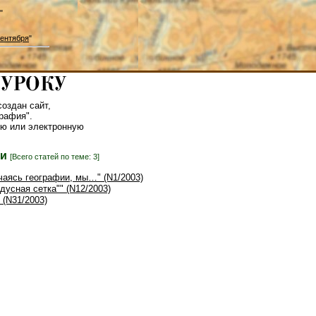
"
ентября
"
оздан сайт,
рафия".
ю или электронную
ли
[Всего статей по теме: 3]
учаясь географии, мы…" (N1/2003)
адусная сетка"" (N12/2003)
 (N31/2003)