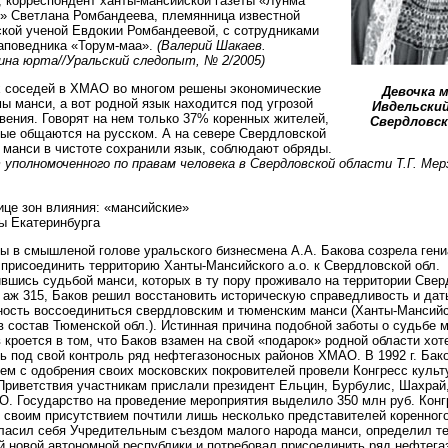
 корреспондент ханты-мансийской газеты «Лунма
» Светлана Ромбандеева, племянница известной
кой ученой Евдокии Ромбандеевой, с сотрудниками
аповедника «Торум-маа».
(Валерий Шакаев.
на юрта//Уральский следопыт, № 2/2005)
 соседей в ХМАО во многом решены экономические
Девочка м
ы манси, а вот родной язык находится под угрозой
Ивдельский
вения. Говорят на нем только 37% коренных жителей,
Свердловск
ые общаются на русском. А на севере Свердловской
 манси в чистоте сохранили язык, соблюдают обряды.
уполномоченного по правам человека в Свердловской области Т.Г. Мер
ице зон влияния: «мансийские»
ы Екатеринбурга
 в смышленой голове уральского бизнесмена А.А. Бакова созрела ген
присоединить территорию Ханты-Мансийского а.о. к Свердловской обл.
вшись судьбой манси, которых в ту пору проживало на территории Све
 аж 315, Баков решил восстановить историческую справедливость и дат
ость воссоединиться свердловским и тюменским манси (Ханты-Мансийс
в состав Тюменской обл.). Истинная причина подобной заботы о судьбе 
 кроется в том, что Баков взамен на свой «подарок» родной области хот
ь под свой контроль ряд нефтегазоносных районов ХМАО. В 1992 г. Бак
ем с одобрения своих московских покровителей провели Конгресс культ
Приветствия участникам прислали президент Ельцин, Бурбулис, Шахрай,
 Государство на проведение мероприятия выделило 350 млн руб. Конг
 своим присутствием почтили лишь несколько представителей коренного
ласил себя Учредительным съездом малого народа манси, определил т
 новой автономной республики и потребовал присоединить ряд нефтега