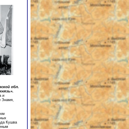
ской обл.
князь».
а и
 Знамя,
 км
сных
ода Кушва
щеным