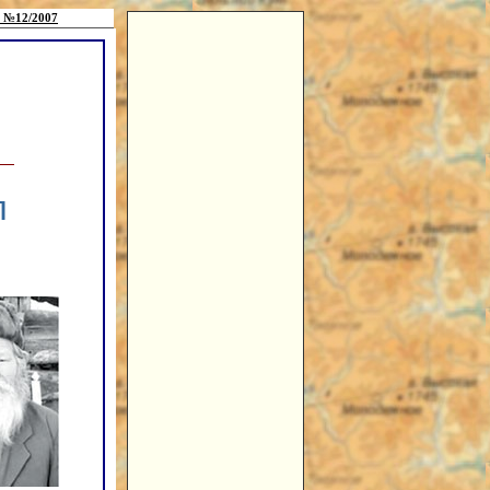
 №12/2007
л