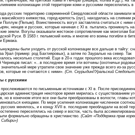
е, Припечорье, на притоках Камы и Печоры (Вишера, Колва и др.), на Та
влиянием колонизации этой территории коми и русскими переселились в
ода русских территорию современной Свердловской области занимали м
 мансийского княжества, город-крепость (оус), находилась на слиянии р
 и Поллум (Пелым). Воинственность вогул заставляла считаться с ними 
зырян, ненцев и русских, которые начиная с XI в. пытались проникнуть на
кие земли. Вогулы оказывали жестокое сопротивление как монголам Бат
дской Руси. В 1583 г. пелымский князь и многие его воины погибли в бит
и Ермака.
ынуждены были уходить от русской колонизации все дальше в тайгу: сн
 за Урал (пример: род Бахтияровых), а затем по Зауралью на север. Так
алось несколько столетий. Еще в 20-х годах прошлого века исследова
 Чернецов писал: «...в последнее время эти вотчины (охотничьи родовы
в значительной мере утратили свое значение уже прежде всего из-за рус
ов, которые не считаются с ними».
(Ст. Скурыдин//Уральский Следопыт,
ты с русскими
 прослеживаются по письменным источникам с XI в. После присоединен
царская администрация некоторое время мирилась с существованием уг
в, но в конечном итоге все они были преобразованы в волости, главы ко
меноваться князцами. По мере усиления колонизации численное соотно
 русских менялось, и к концу XVII в. последние преобладали на всей те
остепенно переселялись на север и восток, часть была ассимилирована. 
были формально обращены в христианство.
(Сайт «Поддержка прав кор
 Сибири»)