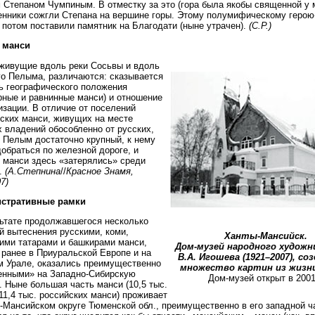
 Степаном Чумпиным. В отместку за это (гора была якобы священной у 
нники сожгли Степана на вершине горы. Этому полумифическому герою
 потом поставили памятник на Благодати (ныне утрачен).
(С.Р.)
 манси
живущие вдоль реки Сосьвы и вдоль
о Пелыма, различаются: сказывается
ь географического положения
рные и равнинные манси) и отношение
изации. В отличие от поселений
ских манси, живущих на месте
 владений обособленно от русских,
 Пелым достаточно крупный, к нему
обраться по железной дороге, и
 манси здесь «затерялись» среди
.
(А.Степнина
//
Красное Знамя,
7)
стративные рамки
ьтате продолжавшегося несколько
й вытеснения русскими, коми,
Ханты-Мансийск.
ими татарами и башкирами манси,
Дом-музей народного художн
ранее в Приуральской Европе и на
В.А. Игошева (1921–2007), со
 Урале, оказались преимущественно
множество картин из жизни
енными» на Западно-Сибирскую
Дом-музей открыт в 2001 
. Ныне бoльшая часть манси (10,5 тыс.
 11,4 тыс. российских манси) проживает
-Мансийском округе Тюменской обл., преимущественно в его западной ч