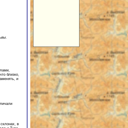
ьвы.
улами,
что близко,
аменять, и
зличали
.
склонах, в