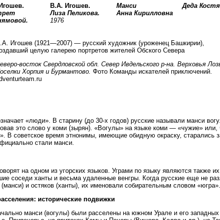
 Игошев.
В.А. Игошев.
Манси
Деда Костя
трет
Лиза Пеликова.
Анна Кирилловна
нямовой.
1976
.А. Игошев (1921—2007) — русский художник (уроженец Башкирии),
оздавший целую галерею портретов жителей Обского Севера
еверо-восток Свердловской обл. Север Ивдельского р-на. Верховья Лоз
оселки Хорпия и Бурмантово.
Фото Команды искателей приключений.
dventurteam.ru
значает «люди». В старину (до 30-х годов) русские называли манси вог
овав это слово у коми (зырян). «Вогулы» на языке коми — «чужие» или, 
». В советское время этнонимы, имеющие обидную окраску, старались з
фициально стали манси.
оворят на одном из угорских языков. Уграми по языку являются также их
ие соседи ханты и весьма удаленные венгры. Когда русские еще не ра
 (манси) и остяков (ханты), их именовали собирательным словом «югра»
расселения: исторические подвижки
чально манси (вогулы) были расселены на южном Урале и его западных 