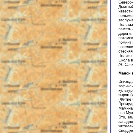
Северо-
Дмитрий
известн
пелымск
заслуж
Пелыма
память 
дороги.
потомок
помнит 
поселке
стесняя
Пеликов
школа в
(А. Сте
Манси 
Эпизоды
зафикси
культур
зырян (
(Житие 
Премудр
Мамина-
пса Муз
Это, за
западне
жителей
Свердло