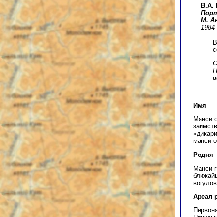
В.А.
Пор
М. А
1984
В
с
С
П
a
Имя
Манси о
заимств
«дикари
манси о
Родня
Манси г
ближайш
вогулов
Ареал 
Первона