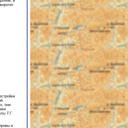
прочем, и
 воротят
естройки
ой
х, они
реки
ти Т.Г.
яровы и