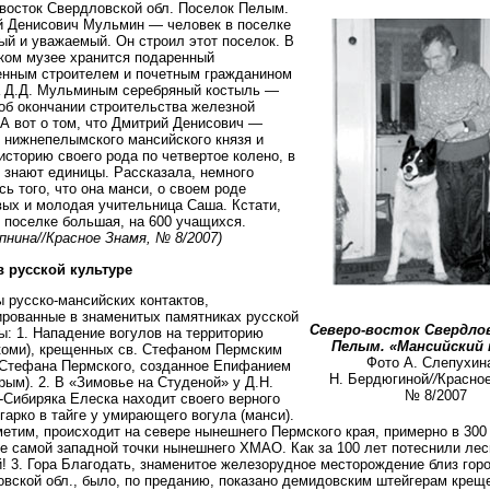
восток Свердловской обл. Поселок Пелым.
 Денисович Мульмин — человек в поселке
ый и уважаемый. Он строил этот поселок. В
ом музее хранится подаренный
енным строителем и почетным гражданином
 Д.Д. Мульминым серебряный костыль —
об окончании строительства железной
 А вот о том, что Дмитрий Денисович —
 нижнепелымского мансийского князя и
историю своего рода по четвертое колено, в
 знают единицы. Рассказала, немного
сь того, что она манси, о своем роде
ых и молодая учительница Саша. Кстати,
 поселке большая, на 600 учащихся.
пнина//Красное Знамя, № 8/2007)
в русской культуре
 русско-мансийских контактов,
рованные в знаменитых памятниках русской
Северо-восток Свердлов
ы: 1. Нападение вогулов на территорию
Пелым. «Мансийский 
коми), крещенных св. Стефаном Пермским
Фото А. Слепухин
Стефана Пермского, созданное Епифанием
Н. Бердюгиной
//
Красное
ым). 2. В «Зимовье на Студеной» у Д.Н.
№ 8/2007
Сибиряка Елеска находит своего верного
гарко в тайге у умирающего вогула (манси).
метим, происходит на севере нынешнего Пермского края, примерно в 300
е самой западной точки нынешнего ХМАО. Как за 100 лет потеснили ле
! 3. Гора Благодать, знаменитое железорудное месторождение близ гор
вской обл., было, по преданию, показано демидовским штейгерам кре