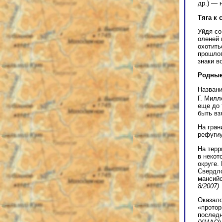
др.) — 
Тяга к
Уйдя со
оленей 
охотить
прошлог
знаки в
Родные
Названи
Г. Милл
еще до 
быть вз
На гран
рефугиу
На терр
в некот
округе.
Свердло
мансийс
8/2007)
Оказало
«протор
последн