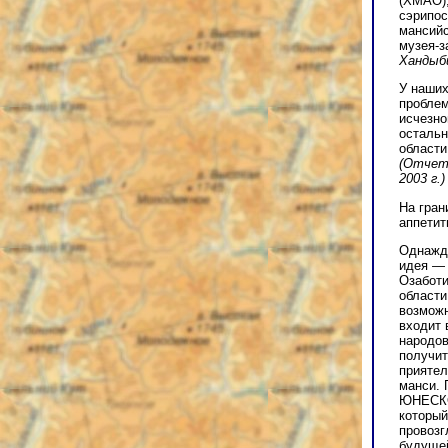
(ХМАО),
сэрипос
мансийс
музея-з
Хандыби
У наших
проблем
исчезно
остальн
области
(Отчет 
2003 г.)
На гран
аппетит
Однажды
идея — 
Озаботи
области
возможн
входит 
народов
получит
приятел
манси. 
ЮНЕСКО.
который
провозг
будущей