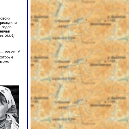
 своих
Приходили
х годов
тничьи
н, 2004)
 — манси. У
 которые
 может