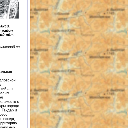
анси.
 район
ой обл.
зляковой за
иальная
рдловской
ь
кий а.о.
малых
ел
ов вместе с
уры народа
 Гайдар и
ресс,
 народа,
ерриторию
зоносных