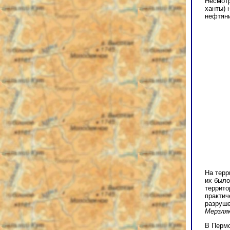
Несмотр
ханты) 
нефтяни
На терр
их было
террито
практич
разруш
Мерзляк
В Пермс