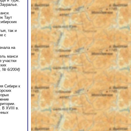
вде и Туре,
 Зауралье.
анси.
ек Таут
сибирских
ыя, так и
ве с
ачала на
тель манси
е участки
ских
 № 6/2004)
ия Сибири к
орских
торых
шение
рритории.
В XVIII в.
енных