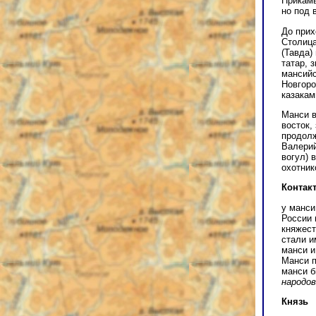
Прикамь
но под 
До прих
Столица
(Тавда)
татар, 
мансийс
Новгоро
казакам
Манси в
восток,
продолж
Валерий
вогул) 
охотник
Контак
у манси
России 
княжест
стали и
манси и
Манси п
манси 
народов
Князь