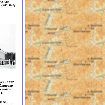
манси)
-изменнику
ика СССР
здавшего
 манси.
г.
асти.