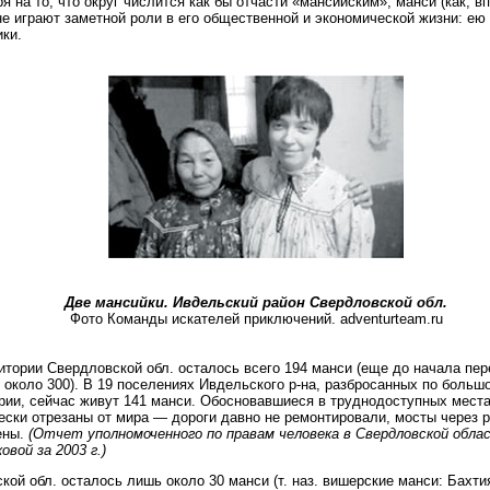
я на то, что округ числится как бы отчасти «мансийским», манси (как, в
не играют заметной роли в его общественной и экономической жизни: ею
ки.
Две мансийки. Ивдельский район Свердловской обл.
Фото Команды искателей приключений. adventurteam.ru
итории Свердловской обл. осталось всего 194 манси (еще до начала пер
 около 300). В 19 поселениях Ивдельского р-на, разбросанных по больш
рии, сейчас живут 141 манси. Обосновавшиеся в труднодоступных места
ески отрезаны от мира — дороги давно не ремонтировали, мосты через 
ены.
(Отчет уполномоченного по правам человека в Свердловской облас
овой за 2003 г.)
кой обл. осталось лишь около 30 манси (т. наз. вишерские манси: Бахти