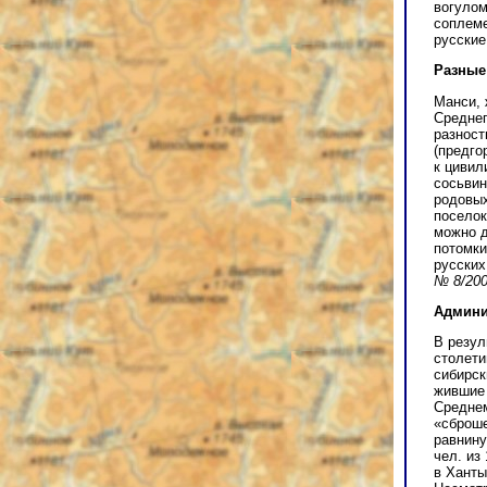
вогулом
соплеме
русские
Разные
Манси, 
Среднег
разност
(предго
к цивил
сосьвин
родовых
поселок
можно д
потомки
русских
№ 8/200
Админи
В резул
столети
сибирск
жившие 
Среднем
«сброш
равнину
чел. из
в Ханты