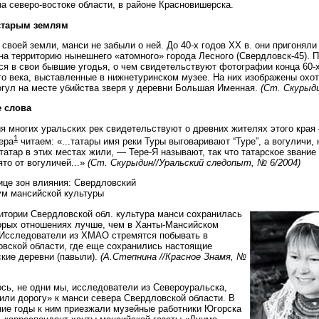
на северо-востоке области, в районе Красновишерска.
 старым землям
 своей земли, манси не забыли о ней. До 40-х годов XX в. они пригоняли
на территорию нынешнего «атомного» города Лесного (Свердловск-45). 
ся в свои бывшие угодья, о чем свидетельствуют фотографии конца 60-
о века, выставленные в нижнетуринском музее. На них изображены охо
огул на месте убийства зверя у деревни Большая Именная.
(Ст. Скурыди
 слова
я многих уральских рек свидетельствуют о древних жителях этого края
1
ера
читаем: «...татары имя реки Туры выговаривают “Туре”, а вогуличи,
татар в этих местах жили, — Тере-Я называют, так что татарское звание
ято от вогуличей...»
(Ст. Скурыдин//Уральский следопыт, № 6/2004)
ице зон влияния: Свердловский
м мансийской культуры
итории Свердловской обл. культура манси сохранилась
орых отношениях лучше, чем в Ханты-Мансийском
 Исследователи из ХМАО стремятся побывать в
вской области, где еще сохранились настоящие
кие деревни (павыли).
(А.Степнина
//Красное Знамя, №
сь, не одни мы, исследователи из Североуральска,
или дорогу» к манси севера Свердловской области. В
ие годы к ним приезжали музейные работники Югорска