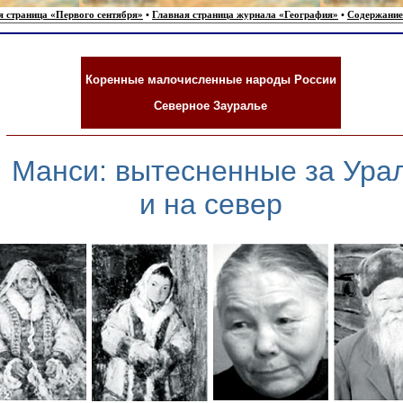
я страница «Первого сентября»
•
Главная страница журнала «География»
•
Содержание
Коренные малочисленные народы России
Северное Зауралье
Манси: вытесненные за Ура
и на север