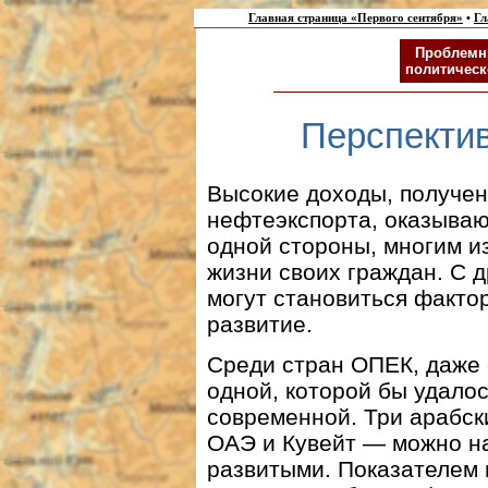
Главная страница «Первого сентября»
•
Гл
Проблемн
политическ
Перспекти
Высокие доходы, получе
нефтеэкспорта, оказываю
одной стороны, многим и
жизни своих граждан. С 
могут становиться факт
развитие.
Среди стран ОПЕК, даже 
одной, которой бы удалос
современной. Три арабс
ОАЭ и Кувейт — можно на
развитыми. Показателем 