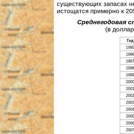
существующих запасах н
истощатся примерно к 205
Среднегодовая 
(в долла
Год
199
199
199
199
199
200
200
200
200
200
200
200
200