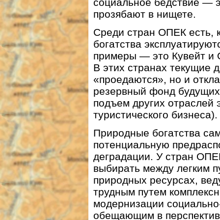
социальное бедствие — э
прозябают в нищете.
Среди стран ОПЕК есть, 
богатства эксплуатируют
примеры — это Кувейт и
В этих странах текущие 
«проедаются», но и откл
резервный фонд будущих 
подъем других отраслей 
туристического бизнеса).
Природные богатства сам
потенциальную предрасп
деградации. У стран ОПЕ
выбирать между легким п
природных ресурсах, вед
трудным путем комплексн
модернизации социально
обещающим в перспективе