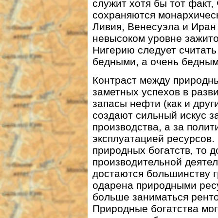
служит хотя бы тот факт, 
сохраняются монархичес
Ливия, Венесуэла и Иран
невысоком уровне зажиточ
Нигерию следует считать
бедными, а очень бедным
Контраст между природны
заметных успехов в разв
запасы нефти (как и дру
создают сильный искус з
производства, а за полит
эксплуатацией ресурсов. 
природных богатств, то 
производительной деятел
достаются большинству г
одарена природными ресу
больше заниматься ренто
Природные богатства могу