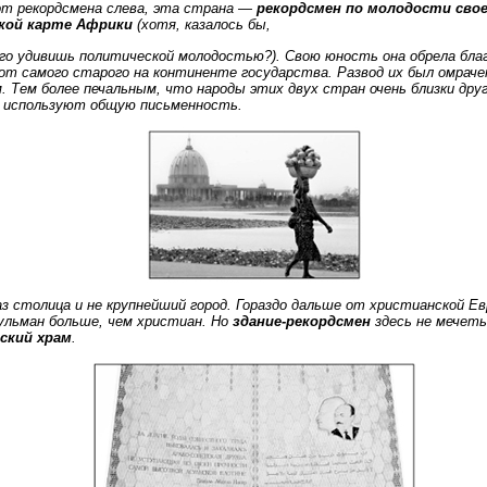
от рекордсмена слева, эта страна —
рекордсмен по молодости свое
кой карте Африки
(хотя, казалось бы,
ого удивишь политической молодостью?). Свою юность она обрела бла
от самого старого на континенте государства. Развод их был омрач
 Тем более печальным, что народы этих двух стран очень близки друг
 используют общую письменность.
аз столица и не крупнейший город. Гораздо дальше от христианской Ев
ульман больше, чем христиан. Но
здание-рекордсмен
здесь не мечеть
ский храм
.