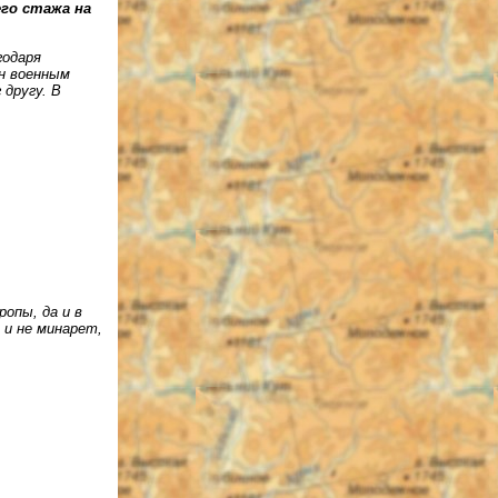
го стажа на
годаря
ен военным
 другу. В
ропы, да и в
 и не минарет,