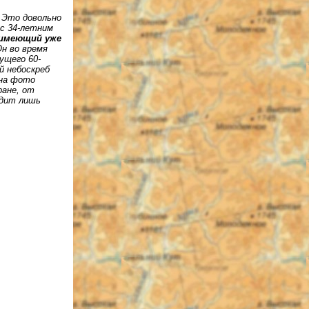
. Это довольно
 с 34-летним
 имеющий уже
Он во время
дущего 60-
й небоскреб
 на фото
ране, от
одит лишь