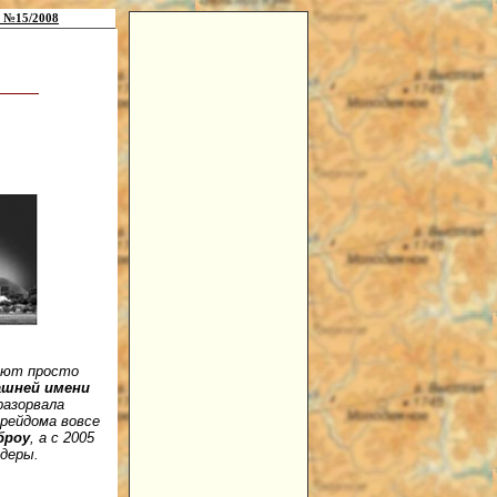
 №15/2008
нуют просто
ашней имени
разорвала
рейдома вовсе
броу
, а с 2005
идеры.