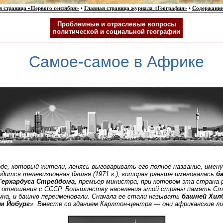
я страница «Первого сентября»
•
Главная страница журнала «География»
•
Содержание
Проблемные и отраслевые вопросы
политической и социальной географии
Самое-самое в Африке
оде, который жители, ленясь выговаривать его полное название, име
одится телевизионная башня (1971 г.), которая раньше именовалась
б
Герхардуса Стрейдома
, премьер-министра, при котором эта страна 
е отношения с СССР. Большинству населения этой страны память Ст
чна, и башню переименовали. Сначала ее стали называть
башней Хил
м Йобург
». Вместе со зданием Карлтон-центра — они африканские л