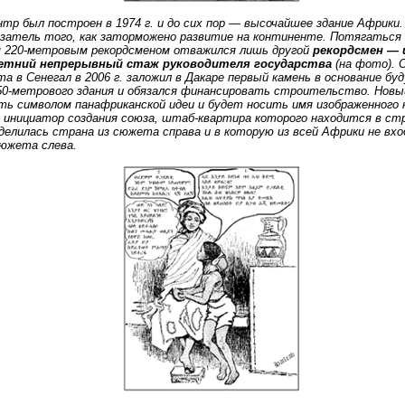
тр был построен в 1974 г. и до сих пор — высочайшее здание Африки
азатель того, как заторможено развитие на континенте. Потягаться
 220-метровым рекордсменом отважился лишь другой
рекордсмен —
летний непрерывный стаж руководителя государства
(на фото). 
та в Сенегал в 2006 г. заложил в Дакаре первый камень в основание бу
50-метрового здания и обязался финансировать строительство. Новы
ть символом панафриканской идеи и будет носить имя изображенного
н инициатор создания союза, штаб-квартира которого находится в ст
делилась страна из сюжета справа и в которую из всей Африки не вх
сюжета слева.