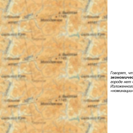
Говорят, чт
экономиче
городе нет 
Изложенного
«номинации»