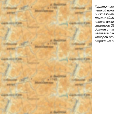
Карлтон-цен
четкий пок
50-этажным
почти 40-
своего визи
этажного 2
должен ста
человека.О
которой от
страна из 