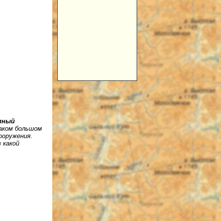
пный
таком большом
ооружения.
 какой