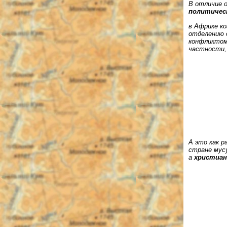
В отличие 
политичес
в Африке к
отделению 
конфликтом.
частности,
А это как р
стране мус
а
христиан