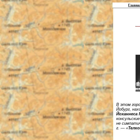
Главна
В этом гор
Йобург, нах
Йоханнеса 
консульски
не симпати
г. — «
Телко