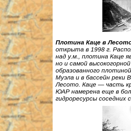
Плотина Каце в Лесот
открыта в 1998 г. Расп
над у.м., плотина Каце 
но и самой высокогорной
образованного плотиной
Муэла и в бассейн реки 
Лесото. Каце — часть к
ЮАР намерена еще в бо
гидроресурсы соседних 