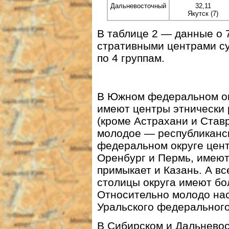
Дальневосточный
32,11
Якутск (7)
В таблице 2 — данные о 
стративными центрами су
по 4 группам.
В Южном федеральном ок
имеют центры этнически 
(кроме Астрахани и Ставр
молодое — республиканс
федеральном округе цент
Оренбург и Пермь, имеют
примыкает и Казань. А в
столицы округа имеют бо
Относительно молодо на
Уральского федерального
В Сибирском и Дальневос