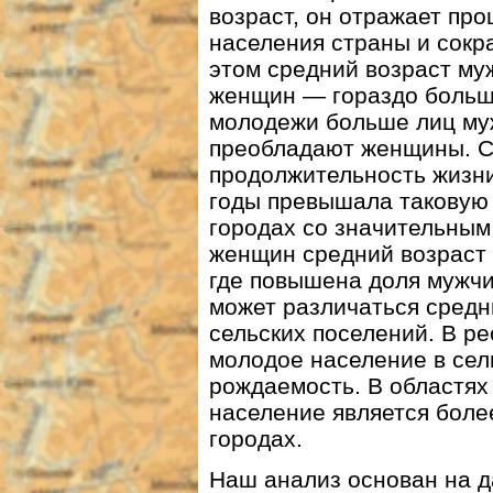
возраст, он отражает пр
населения страны и сокр
этом средний возраст муж
женщин — гораздо больше,
молодежи больше лиц муж
преобладают женщины. 
продолжительность жизни
годы превышала таковую у
городах со значительным
женщин средний возраст 
где повышена доля мужч
может различаться средн
сельских поселений. В р
молодое население в сел
рождаемость. В областях
население является боле
городах.
Наш анализ основан на д