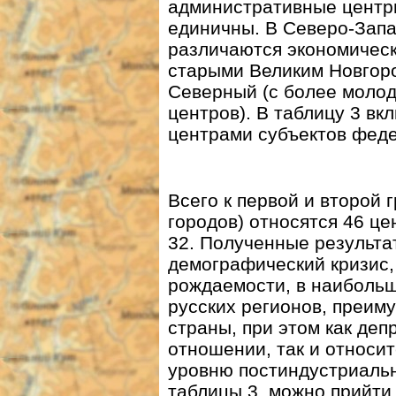
административные центр
единичны. В Северо-Запа
различаются экономичес
старыми Великим Новгоро
Северный (с более моло
центров). В таблицу 3 вк
центрами субъектов фед
Всего к первой и второй
городов) относятся 46 це
32. Полученные результа
демографический кризис
рождаемости, в наиболь
русских регионов, преим
страны, при этом как де
отношении, так и относи
уровню постиндустриальн
таблицы 3, можно прийти 