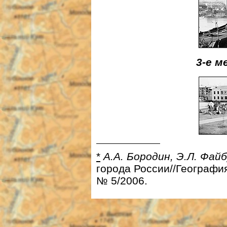
3-е 
*
А.А. Бородин, Э.Л. Файб
города России//Географи
№ 5/2006.