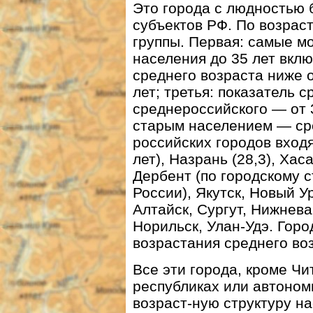
Это города с людностью 
субъектов РФ. По возрас
группы. Первая: самые 
населения до 35 лет вклю
среднего возраста ниже 
лет; третья: показатель 
среднероссийского — от 3
старым населением — сре
российских городов входя
лет), Назрань (28,3), Хас
Дербент (по городскому 
России), Якутск, Новый У
Алтайск, Сургут, Нижнева
Норильск, Улан-Удэ. Горо
возрастания среднего во
Все эти города, кроме Чи
республиках или автоном
возраст-ную структуру н