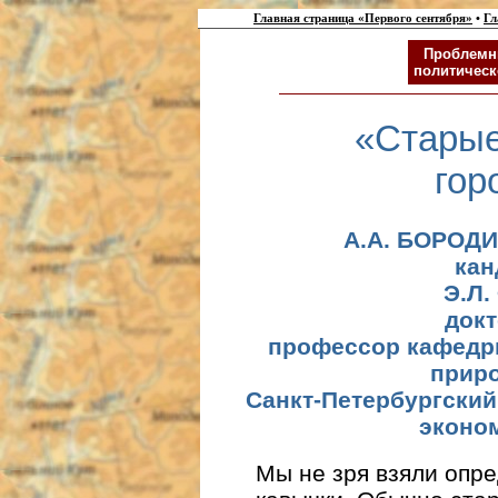
Главная страница «Первого сентября»
•
Гл
Проблемн
политическ
«Старые
гор
А.А. БОРОДИ
кан
Э.Л
докт
профессор кафедр
прир
Санкт-Петербургский
эконо
Мы не зря взяли опре