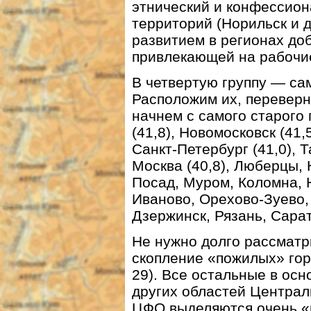
этнический и конфессион
территорий (Норильск и 
развитием в регионах д
привлекающей на рабочи
В четвертую группу — са
Расположим их, переверн
начнем с самого старого 
(41,8), Новомосковск (41,5
Санкт-Петербург (41,0), Т
Москва (40,8), Люберцы, 
Посад, Муром, Коломна, 
Иваново, Орехово-Зуево,
Дзержинск, Рязань, Сарат
Не нужно долго рассматр
скопление «пожилых» гор
29). Все остальные в ос
других областей Централ
ЦФО выделяются очень «п