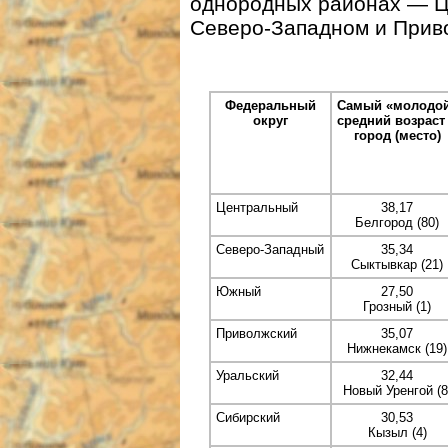
однородных районах — Ц
Северо-Западном и Прив
Федеральный
Самый «молодо
округ
средний возраст
город (место)
Центральный
38,17
Белгород (80)
Северо-Западный
35,34
Сыктывкар (21)
Южный
27,50
Грозный (1)
Приволжский
35,07
Нижнекамск (19)
Уральский
32,44
Новый Уренгой (8
Сибирский
30,53
Кызыл (4)